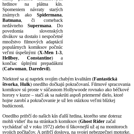
hrdinov na plátna kín.
Spomeniem návraty starých
známych ako
Spidermana
,
Batmana
, či comeback
nedávneho
Supermana
. Do
povedomia slovenských
divákov sa dostalo i nespočetné
množstvo filmových adaptácií
populárnych komiksov počnúc
veľmi úspešnými (
X-Men 1-3
,
Hellboy
,
Constantine
) a
končiac úplnými prepadákmi
(
Catwoman
,
Daredevil
).
Niektoré sa aj napriek svojím chabým kvalitám (
Fantastická
štvorka
,
Hulk
) onedlho dočkajú pokračovaní. Filmové spracovania
komiksov sú proste v súčasnom Hollywoode rovnako ako béčkové
horory v kurze – stačí ak sa nakrúti aspoň priemerné dielo, ktoré
hojne zarobí a pokračovanie je už len otázkou veľmi blízkej
budúcnosti.
Onedlho prifrčí do našich kín ďalší hrdina, ktorého sme doteraz
mohli vidieť iba na stránkach komiksov (
Ghost Rider
začal
vychádzať už v roku 1972) alebo tí šikovnejší už aj na monitoroch
svojich počítačov. A prifrčí doslova, na svojej nebezpečnej motorke.