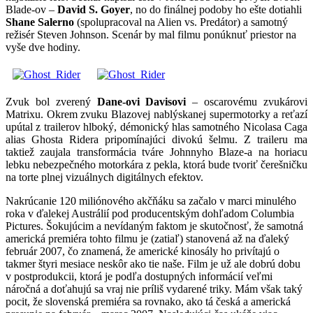
Blade-ov –
David S. Goyer
, no do finálnej podoby ho ešte dotiahli
Shane Salerno
(spolupracoval na Alien vs. Predátor) a samotný
režisér Steven Johnson. Scenár by mal filmu ponúknuť priestor na
vyše dve hodiny.
Zvuk bol zverený
Dane-ovi Davisovi
– oscarovému zvukárovi
Matrixu. Okrem zvuku Blazovej nablýskanej supermotorky a reťazí
upútal z trailerov hlboký, démonický hlas samotného Nicolasa Caga
alias Ghosta Ridera pripomínajúci divokú šelmu. Z traileru ma
taktiež zaujala transformácia tváre Johnnyho Blaze-a na horiacu
lebku nebezpečného motorkára z pekla, ktorá bude tvoriť čerešničku
na torte plnej vizuálnych digitálnych efektov.
Nakrúcanie 120 miliónového akčňáku sa začalo v marci minulého
roka v ďalekej Austrálií pod producentským dohľadom Columbia
Pictures. Šokujúcim a nevídaným faktom je skutočnosť, že samotná
americká premiéra tohto filmu je (zatiaľ) stanovená až na ďaleký
február 2007, čo znamená, že americké kinosály ho privítajú o
takmer štyri mesiace neskôr ako tie naše. Film je už ale dobrú dobu
v postprodukcii, ktorá je podľa dostupných informácií veľmi
náročná a doťahujú sa vraj nie príliš vydarené triky. Mám však taký
pocit, že slovenská premiéra sa rovnako, ako tá česká a americká