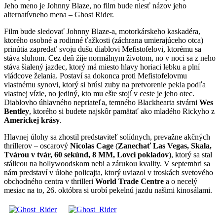
Jeho meno je Johnny Blaze, no film bude niesť názov jeho
alternatívneho mena – Ghost Rider.
Film bude sledovať Johnny Blaze-a, motorkárskeho kaskadéra,
ktorého osobné a rodinné ťažkosti (záchrana umierajúceho otca)
prinútia zapredať svoju dušu diablovi Mefistofelovi, ktorému sa
stáva sluhom. Cez deň žije normálnym životom, no v noci sa z neho
stáva šialený jazdec, ktorý má miesto hlavy horiaci lebku a plní
vládcove želania. Postaví sa dokonca proti Mefistofelovmu
vlastnému synovi, ktorý si brúsi zuby na pretvorenie pekla podľa
vlastnej vízie, no jediný, kto mu ešte stojí v ceste je jeho otec.
Diablovho úhlavného nepriateľa, temného Blackhearta stvárni
Wes
Bentley
, ktorého si budete najskôr pamätať ako mladého Rickyho z
Americkej krásy
.
Hlavnej úlohy sa zhostil predstaviteľ solídnych, prevažne akčných
thrillerov – oscarový
Nicolas Cage
(
Zanechať Las Vegas, Skala,
Tvárou v tvár, 60 sekúnd, 8 MM, Lovci pokladov
), ktorý sa stal
stálicou na hollywoodskom nebi a zárukou kvality. V septembri sa
nám predstaví v úlohe policajta, ktorý uviazol v troskách svetového
obchodného centra v thrilleri
World Trade Centre
a o necelý
mesiac na to, 26. októbra si urobí pekelnú jazdu našimi kinosálami.