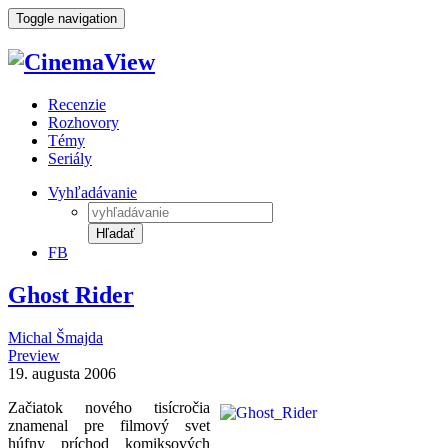
Toggle navigation
Recenzie
Rozhovory
Témy
Seriály
Vyhľadávanie
Hľadať
FB
Ghost Rider
Michal Šmajda
Preview
19. augusta 2006
Začiatok nového tisícročia
znamenal pre filmový svet
húfny príchod komiksových