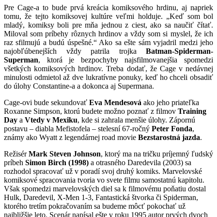
Pre Cage-a to bude prvá kreácia komiksového hrdinu, aj napriek
tomu, že tejto komiksovej kultúre veľmi holduje. „Keď som bol
mladý, komiksy boli pre mňa jednou z ciest, ako sa naučiť čítať.
Miloval som príbehy rôznych hrdinov a vždy som si myslel, že ich
raz sfilmujú a budú úspešné.“ Ako sa ešte sám vyjadril medzi jeho
najobľúbenejších vždy patrila trojka
Batman-Spiderman-
Superman
, ktorá je bezpochyby najsfilmovanejšia spomedzi
všetkých komiksových hrdinov. Treba dodať, že Cage v nedávnej
minulosti odmietol až dve lukratívne ponuky, keď ho chceli obsadiť
do úlohy Constantine-a a dokonca aj Supermana.
Cage-ovi bude sekundovať
Eva Mendesová
ako jeho priateľka
Roxanne Simpson, ktorú budete možno poznať z filmov
Training
Day
a
Vtedy v Mexiku
, kde si zahrala menšie úlohy. Zápornú
postavu – diabla Mefistofela – stelesní 67-ročný
Peter Fonda
,
známy ako Wyatt z legendárnej road movie
Bezstarostná jazda
.
Režisér
Mark Steven Johnson
, ktorý ma na tričku príjemný ľudský
príbeh
Simon Birch (1998)
a otrasného Daredevila (2003) sa
rozhodol spracovať už v poradí svoj druhý komiks. Marvelovské
komiksové spracovania tvoria vo svete filmu samostatnú kapitolu.
Však spomedzi marvelovských diel sa k filmovému poňatiu dostal
Hulk, Daredevil, X-Men 1-3, Fantastická štvorka či Spiderman,
ktorého tretím pokračovaním sa budeme môcť pokochať už
najbližšie leto. Scenár napísal ešte v roku 1995 autor prvých dvoch