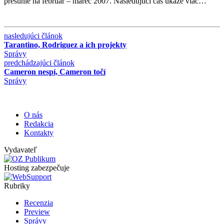
presunie na február – marec 2007. Nasledujúci čas ukáže viac…
nasledujúci článok
Tarantino, Rodriguez a ich projekty
Správy
predchádzajúci článok
Cameron nespí, Cameron točí
Správy
O nás
Redakcia
Kontakty
Vydavateľ
Hosting zabezpečuje
Rubriky
Recenzia
Preview
Správy