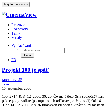
Toggle navigation
Recenzie
Rozhovory
Témy
Seriály
Vyhľadávanie
Hľadať
FB
Projekt 100 je späť
Michal Baláž
Téma
15. septembra 2006
100, 2×14, 9, 3×12, 2006, 36, 29. Čo majú tieto čísla spoločné? Tak
pekne po poriadku: (postupne si ich odškrtávajte, či to sedí) Od 14.
9. do 14. 12. 2006 sa v 36 filmových kluboch a kinách v 29 mestách