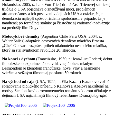
Holandsko, 2005, r.: Lars Von Trier) druhá časť Trierovej satirickej
trilógie o USA pojednáva o zneužívaní moci, problémoch
afroameričanov a ich postavení v dejinách USA a otázke, či je
demokracia najlepší spôsob riadenia spoločnosti v prípade, že je
nanútená; po formálnej stránke (a čiastočne aj vnútorne) nadväzuje
na predošlý film Dogville.
Motocyklové denníky
(Argentína-Chile-Peru-USA, 2004, r.:
Walter Salles) adaptácia cestovných denníkov mladého Ernesta
„Che“ Guevaru rozpráva príbeh utiahnutého nesmelého mladíka,
ktorý sa stal symbolom revolúice 20. storočia.
Na konci s dychom
(Francúzsko, 1959, r.: Jean-Luc Godard) debut
francúzskeho experimentátora v hlavnej úlohe s mladým
Belmondom je klenotom francúzskej novej vlny a nesmierne
sviežim a svižným filmom aj po skoro 50 rokoch.
Na východ od raja
(USA, 1955, r.: Elia Kazan) Kazanovo voľné
spracovanie biblického príbehu o Kainovi a Ábelovi nakrútené na
motívy Steinbeckovho rovnomenného románu v ktorom účinkuje v
dejinách USA najznámejší filmový rebel James Dean.
(fotografie)