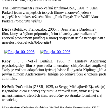
The Commitments
(Írsko-Veľká Británia-USA, 1991, r.: Alan
Parker) jeden z najlepších írskych filmov a zároveň jeden z
najlepších snímkov režiséra filmu „Pink Floyd: The Wall“ Alana
Parkera.
(fotografie vyššie)
Dieťa
(Belgicko-Francúzsko, 2005, r.: Jean-Pierre Dardenne) –
film, ktorý sa štýlom pripomínajúcim taliansky „neorealizmus“
zaoberá problémom prílišnej a skorej dospelosti detí a nedospelosti a
nezrelosti dospelých.
(fotografie)
Keby . . .
(Veľká Británia, 1968, r.: Lindsay Anderson)
psychologický film z prostredia internátnej chlapčenskej anglickej
školy je voľnou adaptáciou lyrickej básne Rudyarda Kiplinga „If“ a
prvým filmom Andersonovej trilógie pojednávajúcej o vzbure proti
autoritám.
Krížnik Poťemkin
(ZSSR, 1925, r.: Sergej Michajlovič Ejzenštejn)
legendárne dielo z nemej éry filmu a zároveň film, vyhlásený za
najlepší snímok všetkých čias, revolučný po stránke formálnej a aj
tematickej.
Manderlay
(Dánsko-Švédsko-Veľká Británia-Francúzsko-SRN-