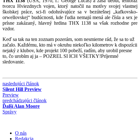
THX 1138
(USA, 1970, r.: George Lucas) a zasa debut, tentoraz
tvorcu Hviezdnych vojen, ktorý natočil na motívy svojej vlastnej
školskej práce, sci-fi odohrávajúce sa v bezútešnej „kafkovsko-
orwellovskej“ budúcnosti, kde ľudia nemajú mená ale čísla a sex je
prísne zakázaný, hlavný hrdina THX 1138 sa však rozhodne pre
vzdor.
Keď sa tak na ten zoznam pozerám, som nesmierne rád, že sa to už
začalo. Každému, kto má v okruhu niekoľko kilometrov k dispozícii
nejaký z klubov, kde projekt 100 pobeží, radím, aby urobil presne
to, čo urobím aj ja – POZREL SI ICH VŠETKY!Príjemné
sledovanie.
nasledujúci článok
Silent Hill Preview
Preview
predchádzajúci článok
Ďalší Alan Moore
Správy
O nás
Redakcia