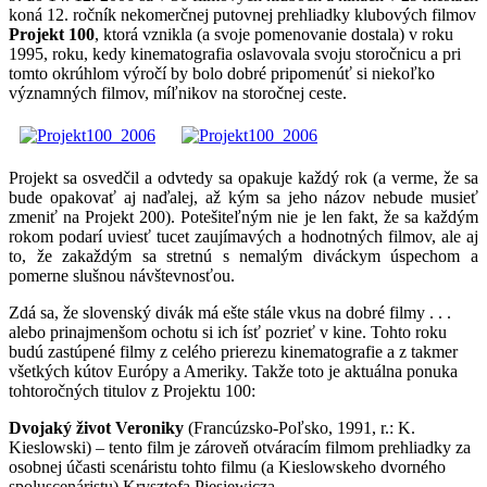
koná 12. ročník nekomerčnej putovnej prehliadky klubových filmov
Projekt 100
, ktorá vznikla (a svoje pomenovanie dostala) v roku
1995, roku, kedy kinematografia oslavovala svoju storočnicu a pri
tomto okrúhlom výročí by bolo dobré pripomenúť si niekoľko
významných filmov, míľnikov na storočnej ceste.
Projekt sa osvedčil a odvtedy sa opakuje každý rok (a verme, že sa
bude opakovať aj naďalej, až kým sa jeho názov nebude musieť
zmeniť na Projekt 200). Potešiteľným nie je len fakt, že sa každým
rokom podarí uviesť tucet zaujímavých a hodnotných filmov, ale aj
to, že zakaždým sa stretnú s nemalým diváckym úspechom a
pomerne slušnou návštevnosťou.
Zdá sa, že slovenský divák má ešte stále vkus na dobré filmy . . .
alebo prinajmenšom ochotu si ich ísť pozrieť v kine. Tohto roku
budú zastúpené filmy z celého prierezu kinematografie a z takmer
všetkých kútov Európy a Ameriky. Takže toto je aktuálna ponuka
tohtoročných titulov z Projektu 100:
Dvojaký život Veroniky
(Francúzsko-Poľsko, 1991, r.: K.
Kieslowski) – tento film je zároveň otváracím filmom prehliadky za
osobnej účasti scenáristu tohto filmu (a Kieslowskeho dvorného
spoluscenáristu) Krysztofa Piesiewicza.