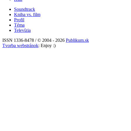
Soundtrack
Kniha vs. film
Profil
Téma
Televízia
ISSN 1336-8478 / © 2004 - 2026
Publikum.sk
Tvorba webstránok
: Enjoy :)