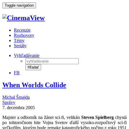
Toggle navigation
Recenzie
Rozhovory
Témy
Seriály
Vyhľadávanie
Hľadať
FB
When Worlds Collide
Michal Šmajda
Správy
7. decembra 2005
Majster a odborník na žáner sci-fi, velikán
Steven Spielberg
chystá
po tohtoročnom hite Vojna Svetov ďalší vysoko-rozpočtový sci-fi
veľkofilm, ktorým bude remake katastrofického počinu z roku 1951