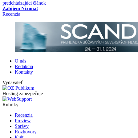
predchádzajúci článok
Zabijem Nixona!
Recenzia
O nás
Redakcia
Kontakty
Vydavateľ
Hosting zabezpečuje
Rubriky
Recenzia
Preview
Správy
Rozhovory
Kult