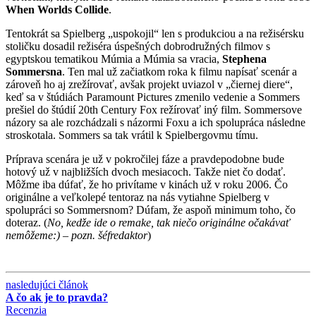
When Worlds Collide
.
Tentokrát sa Spielberg „uspokojil“ len s produkciou a na režisérsku
stoličku dosadil režiséra úspešných dobrodružných filmov s
egyptskou tematikou Múmia a Múmia sa vracia,
Stephena
Sommersna
. Ten mal už začiatkom roka k filmu napísať scenár a
zároveň ho aj zrežírovať, avšak projekt uviazol v „čiernej diere“,
keď sa v štúdiách Paramount Pictures zmenilo vedenie a Sommers
prešiel do štúdií 20th Century Fox režírovať iný film. Sommersove
názory sa ale rozchádzali s názormi Foxu a ich spolupráca následne
stroskotala. Sommers sa tak vrátil k Spielbergovmu tímu.
Príprava scenára je už v pokročilej fáze a pravdepodobne bude
hotový už v najbližších dvoch mesiacoch. Takže niet čo dodať.
Môžme iba dúfať, že ho privítame v kinách už v roku 2006. Čo
originálne a veľkolepé tentoraz na nás vytiahne Spielberg v
spolupráci so Sommersnom? Dúfam, že aspoň minimum toho, čo
doteraz. (
No, kedže ide o remake, tak niečo originálne očakávať
nemôžeme:) – pozn. šéfredaktor
)
nasledujúci článok
A čo ak je to pravda?
Recenzia