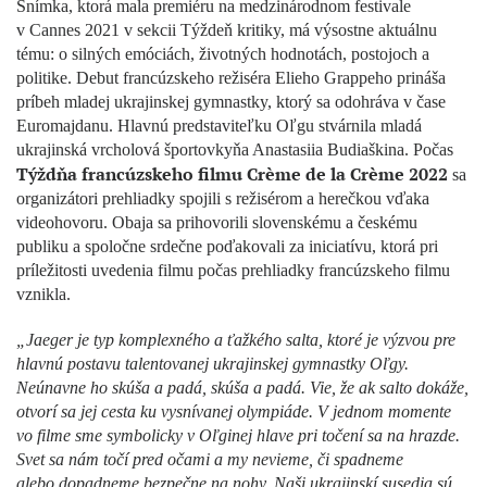
Snímka, ktorá mala premiéru na medzinárodnom festivale
v Cannes 2021 v sekcii Týždeň kritiky, má výsostne aktuálnu
tému: o silných emóciách, životných hodnotách, postojoch a
politike. Debut francúzskeho režiséra Elieho Grappeho prináša
príbeh mladej ukrajinskej gymnastky, ktorý sa odohráva v čase
Euromajdanu. Hlavnú predstaviteľku Oľgu stvárnila mladá
ukrajinská vrcholová športovkyňa Anastasiia Budiaškina. Počas
Týždňa francúzskeho filmu Crème de la Crème 2022
sa
organizátori prehliadky spojili s režisérom a herečkou vďaka
videohovoru. Obaja sa prihovorili slovenskému a českému
publiku a spoločne srdečne poďakovali za iniciatívu, ktorá pri
príležitosti uvedenia filmu počas prehliadky francúzskeho filmu
vznikla.
„Jaeger je typ komplexného a ťažkého salta, ktoré je výzvou pre
hlavnú postavu talentovanej ukrajinskej gymnastky Oľgy.
Neúnavne ho skúša a padá, skúša a padá. Vie, že ak salto dokáže,
otvorí sa jej cesta ku vysnívanej olympiáde. V jednom momente
vo filme sme symbolicky v Oľginej hlave pri točení sa na hrazde.
Svet sa nám točí pred očami a my nevieme, či spadneme
alebo dopadneme bezpečne na nohy. Naši ukrajinskí susedia sú