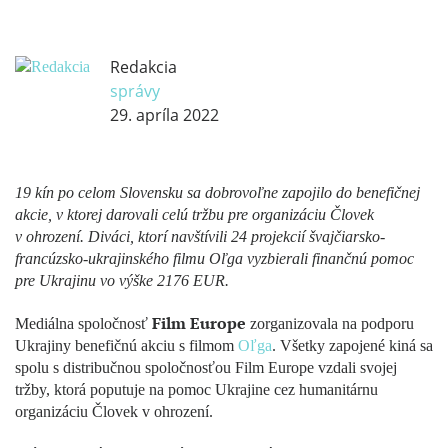
Redakcia
správy
29. apríla 2022
19 kín po celom Slovensku sa dobrovoľne zapojilo do benefičnej
akcie, v ktorej darovali celú tržbu pre organizáciu Človek
v ohrození. Diváci, ktorí navštívili 24 projekcií švajčiarsko-
francúzsko-ukrajinského filmu Oľga vyzbierali finančnú pomoc
pre Ukrajinu vo výške 2176 EUR.
Film Europe
Mediálna spoločnosť
zorganizovala na podporu
Ukrajiny benefičnú akciu s filmom
Oľga
. Všetky zapojené kiná sa
spolu s distribučnou spoločnosťou Film Europe vzdali svojej
tržby, ktorá poputuje na pomoc Ukrajine cez humanitárnu
organizáciu Človek v ohrození.