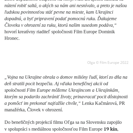
nútení robiť saltá, o akých sa nám ani nesnívalo, a preto je našou
ľudskou povinnosťou stáť pevne na mieste, kam Ukrajinci
dopadnú, a byť pripravení podať pomocnú ruku. Ďakujeme
Človeku v ohrození za ruku, ktorú našim susedom podáva,“
hovorí kreatívny riaditeľ spoločnosti Film Europe Dominik
Hronec.
Olga © Film Europe 2022
„Vojna na Ukrajine obrala o domov milióny ľudí, ktorí zo dňa na
deň stratili pocit bezpečia. Aj vďaka benefičnej akcii od
spoločnosti Film Europe môžeme Ukrajincom a Ukrajinkám,
ktorým sa podarilo zachrániť životy, prinavracať pocit dôstojnosti
a pomôcť im prekonať najťažšie chvíle,“
Lenka Kačmárová, PR
manažérka, Človek v ohrození.
Do benefičných projekcií filmu Oľga sa na Slovensku zapojilo
19 kín
v spolupráci s mediálnou spoločnosťou Film Europe
,