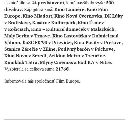
24 predstavení
vyše 500
uskutočnilo sa
, ktoré navštívilo
divákov
Kino Lumière, Kino Film
. Zapojili sa kiná:
Europe, Kino Mladosť, Kino Nová Cvernovka, DK Lúky
v Bratislave, Kasárne Kulturpark, Kino Úsmev
v Košiciach, Kino – Kulturní domeček v Malackách,
Malý Berlín v Trnave, Kino Lastovička v Dubnici nad
Váhom, KaSC FK’93 v Prievidzi, Kino Pocity v Prešove,
Stanica Zárečie v Žiline, Podivný barón v Púchove,
Kino Nova v Seredi, Artkino Metro v Trenčíne,
Kinoklub Tatra, Mlyny Cinemas a Bod K.7 v Nitre
.
2176€
Vyzbierala sa celková suma
.
Informovala nás spoločnosť Film Europe.