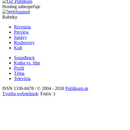
Hosting zabezpečuje
Rubriky
Recenzia
Preview
Správy
Rozhovory
Kult
Soundtrack
Kniha vs. film
Profil
Téma
Televízia
ISSN 1336-8478 / © 2004 - 2026
Publikum.sk
Tvorba webstránok
: Enjoy :)