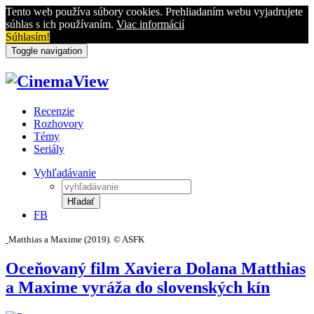
Tento web používa súbory cookies. Prehliadaním webu vyjadrujete
súhlas s ich používaním.
Viac informácií
Súhlasím!
Toggle navigation
Recenzie
Rozhovory
Témy
Seriály
Vyhľadávanie
Hľadať
FB
Matthias a Maxime (2019). © ASFK
Oceňovaný film Xaviera Dolana Matthias
a Maxime vyráža do slovenských kín