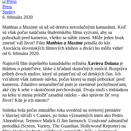
Press
Správy
6. februára 2020
Matthias a Maxime sú už od detstva nerozlučnými kamarátmi. Keď
sú však počas natáčania študentského filmu vyzvaní, aby sa
pobozkali pred kamerou, všetko sa náhle zmení. Môže jeden bozk
zmeniť váš život? Film
Matthias a Maxime
prináša do kín
Asociácia slovenských filmových klubov a diváci ho môžu vidieť
od 6. februára 2020.
Najnovší film úspešného kanadského režiséra
Xaviera Dolana
je
drámou o priateľstve, láske a hľadaní skutočných emócií. Rozpráva
príbeh dvoch mužov, ktorý sú priateľmi už od detských čias. Ich
vzťahom však zatrasie stávka, počas ktorej sa majú pobozkať pred
kamerou. Zdanlivo nenarušiteľné puto je zneistené pochybnosťami,
aké city k sebe v skutočnosti prechovávajú. Dvaja muži s tridsiatkou
na krku si musia položiť̌ zasadnú otázku – ako správne žiť svoj
život? Kde je ich miesto?
Snímka bola počas minulého roka uvedená na svetovej premiére
v hlavnej súťaži v Cannes, po boku významných mien ako Pedro
Almodóvar, Terrence Malick či Jim Jarmusch. Uznávané zahraničné
periodiká (Screen, Variety, The Guardian, Hollywood Reporter) na