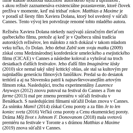
filme kladne hodnotia súdržnosť autorského štýlu a úprimnosť,
s akou režisér zaznamenáva existenciálne pozastavenie, ktoré človek
prežíva v momente, keď má tridsať rokov.
Matthias a Maxime
je
v poradí už šiesty film Xaviera Dolana, ktorý bol uvedený v súťaži
Cannes. Tento vývoj len potvrdzuje renomé tohto mladého autora.
Režiséra Xaviera Dolana niekedy nazývajú zázračným dieťaťom
québeckého filmu, pretože aj keď je v Québecu silná tradícia
autorských režisérov, len málokto z nich dokázal v takom mladom
veku toľko, čo Dolan. Jeho debut
Zabil som svoju matku
(2009)
získal cenu Medzinárodnej konfederácie umeleckého a esejistického
filmu (CICAE) v Cannes a následne koloval a vyhrával na troch
desiatkach ďalších festivalov. Jeho ďalší film
Imaginárne lásky
(2010) síce nemal taký silný kritický ohlas, ale stal sa kultovým pre
najmladšiu generáciu filmových fanúšikov. Predal sa do desiatok
teritórií a aj na Slovensku patril k najnavštevovanejším artovým
filmom roka. Nasledujúci, trochu experimentálny
Laurence
Anyways
(2012) znovu putoval na festival do Cannes a
Tom na
farme
(2013) mal pre zmenu premiéru v súťaži festivalu v
Benátkach. S nasledujúcimi filmami súťažil Dolan znova v Cannes.
Za snímku
Mami!
(2014) získal Cenu poroty a za film
Je to len
koniec sveta
(2016) Veľkú cena poroty a Cenu ekumenickej poroty.
Dráma
Môj život s Johnom F. Donovanom
(2018) mala svetovú
premiéru na festivale v Toronte a s drámou
Matthias a Maxime
(2019) znova súťažil v Cannes.