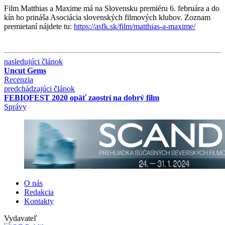
Film Matthias a Maxime má na Slovensku premiéru 6. februára a do
kín ho prináša Asociácia slovenských filmových klubov. Zoznam
premietaní nájdete tu:
https://asfk.sk/film/matthias-a-maxime/
nasledujúci článok
Uncut Gems
Recenzia
predchádzajúci článok
FEBIOFEST 2020 opäť zaostrí na dobrý film
Správy
O nás
Redakcia
Kontakty
Vydavateľ