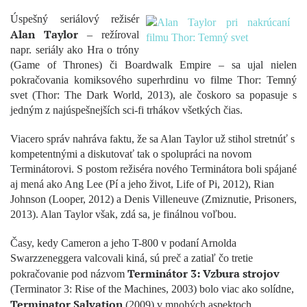
Úspešný seriálový režisér
Alan Taylor
– režíroval
napr. seriály ako Hra o tróny
(Game of Thrones) či Boardwalk Empire – sa ujal nielen
pokračovania komiksového superhrdinu vo filme Thor: Temný
svet (Thor: The Dark World, 2013), ale čoskoro sa popasuje s
jedným z najúspešnejších sci-fi trhákov všetkých čias.
Viacero správ nahráva faktu, že sa Alan Taylor už stihol stretnúť s
kompetentnými a diskutovať tak o spolupráci na novom
Terminátorovi. S postom režiséra nového Terminátora boli spájané
aj mená ako Ang Lee (Pí a jeho život, Life of Pi, 2012), Rian
Johnson (Looper, 2012) a Denis Villeneuve (Zmiznutie, Prisoners,
2013). Alan Taylor však, zdá sa, je finálnou voľbou.
Časy, kedy Cameron a jeho T-800 v podaní Arnolda
Swarzzeneggera valcovali kiná, sú preč a zatiaľ čo tretie
Terminátor 3: Vzbura strojov
pokračovanie pod názvom
(Terminator 3: Rise of the Machines, 2003) bolo viac ako solídne,
Terminator Salvation
(2009) v mnohých aspektoch