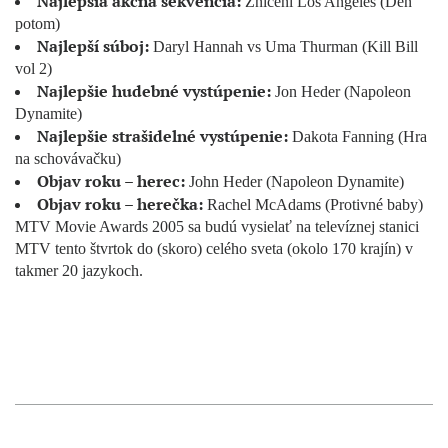
Najlepšia akčná sekvencia:
Zničení Los Angeles (Den
potom)
Najlepší súboj:
Daryl Hannah vs Uma Thurman (Kill Bill
vol 2)
Najlepšie hudebné vystúpenie:
Jon Heder (Napoleon
Dynamite)
Najlepšie strašidelné vystúpenie:
Dakota Fanning (Hra
na schovávačku)
Objav roku – herec:
John Heder (Napoleon Dynamite)
Objav roku – herečka:
Rachel McAdams (Protivné baby)
MTV Movie Awards 2005 sa budú vysielať na televíznej stanici
MTV tento štvrtok do (skoro) celého sveta (okolo 170 krajín) v
takmer 20 jazykoch.