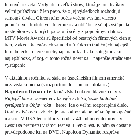
filmového sveta. Vždy ide o veľkú show, ktorá je pre divákov
veľmi príťažlivá už len preto, že o jej výsledkoch rozhodujú
samotný diváci. Okrem toho počas večera vystúpi viacero
populárnych hudobných interpretov a obľúbené sú aj vystúpenia
moderátorov, v ktorých parodujú scény z populárnych filmov.
MTV Movie Awards sú špecifické od ostatných filmových cien aj
tým, v akých kategóriach sa udeľujú. Okrem tradičných najlepší
film, herečka a herec nechýbajú napriklad také kategórie ako
najlepší bozk, súboj, či tohto ročná novinka – najlepšie strašidelné
vystúpenie.
V aktuálnom ročníku sa stala najúspešnejším filmom americká
nezávislá komédia (s rozpočtom do 1 milióna dolárov)
Napoleon Dynamite
, ktorá získala okrem hlavnej ceny za
Najlepší film
aj ocenenia v kategóriach
Najlepšie hudobné
vystúpenie
a
Objav roku
– herec. Ide o veľmi rozporuplné dielo,
ktoré v divákoch vzbudzuje buď odpor, alebo práve úplne opačné
reakcie. V USA tento film zarobil až 40 miliónov dolárov a v
Česku sa premietal v rámci festivalu FebioFest. K nám sa dostane
pravdepodobne len na DVD. Napoleon Dynamite rozpráva