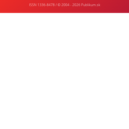
ISSN 1336-8478 / © 2004 - 2026
Publikum.sk
Tvorba
webstránok
:
Enjoy
:)