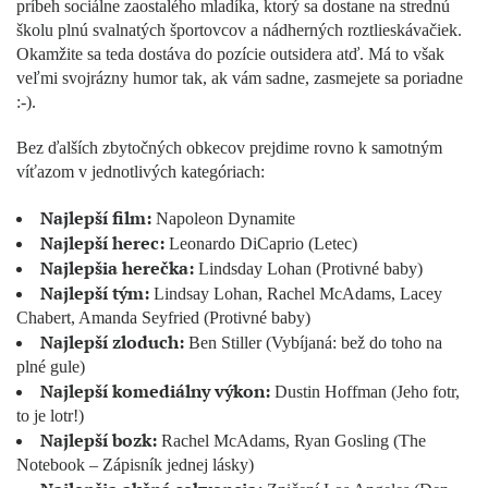
príbeh sociálne zaostalého mladíka, ktorý sa dostane na strednú
školu plnú svalnatých športovcov a nádherných roztlieskávačiek.
Okamžite sa teda dostáva do pozície outsidera atď. Má to však
veľmi svojrázny humor tak, ak vám sadne, zasmejete sa poriadne
:-).
Bez ďalších zbytočných obkecov prejdime rovno k samotným
víťazom v jednotlivých kategóriach:
Najlepší film:
Napoleon Dynamite
Najlepší herec:
Leonardo DiCaprio (Letec)
Najlepšia herečka:
Lindsday Lohan (Protivné baby)
Najlepší tým:
Lindsay Lohan, Rachel McAdams, Lacey
Chabert, Amanda Seyfried (Protivné baby)
Najlepší zloduch:
Ben Stiller (Vybíjaná: bež do toho na
plné gule)
Najlepší komediálny výkon:
Dustin Hoffman (Jeho fotr,
to je lotr!)
Najlepší bozk:
Rachel McAdams, Ryan Gosling (The
Notebook – Zápisník jednej lásky)