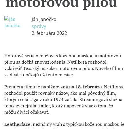
motorovou pílou
Ján Janočko
správy
2. februára 2022
Hororová séria o mužovi s koženou maskou a motorovou
pílou sa dočká znovuzrodenia. Netflix sa rozhodol
vzkriesiť Texaský masaker motorovou pílou. Nového filmu
sa diváci dočkajú už tento mesiac.
Premiéra filmu je naplánovaná na
18. februára
. Netflix sa
rozhodol použiť rovnaký názov, ako mal pôvodný film,
ktorým celá sága v roku 1974 začala. Streamingová služba
teraz zverejnila trailer, ktorý napovedá viac o tom, čo
môžu diváci očakávať.
Leatherface
, neznámy vrah s typickou koženou maskou je