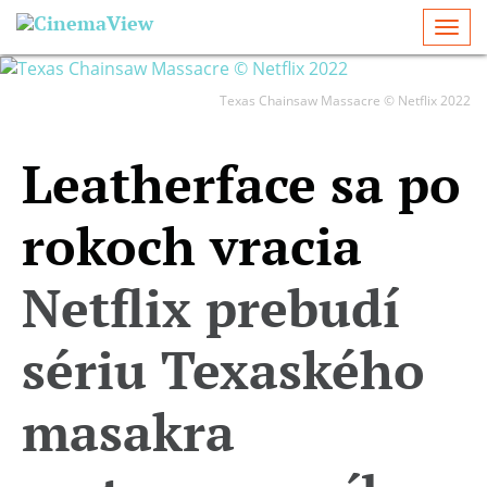
Togg
navi
Texas Chainsaw Massacre © Netflix 2022
Leatherface sa po
rokoch vracia
Netflix prebudí
sériu Texaského
masakra