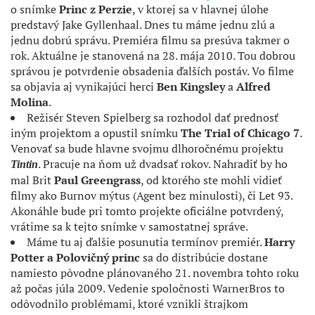
o snímke
Princ z Perzie
, v ktorej sa v hlavnej úlohe
predstavý Jake Gyllenhaal. Dnes tu máme jednu zlú a
jednu dobrú správu. Premiéra filmu sa presúva takmer o
rok. Aktuálne je stanovená na 28. mája 2010. Tou dobrou
správou je potvrdenie obsadenia ďalších postáv. Vo filme
sa objavia aj vynikajúci herci
Ben Kingsley
a
Alfred
Molina
.
Režisér Steven Spielberg sa rozhodol dať prednosť
iným projektom a opustil snímku
The Trial of Chicago 7
.
Venovať sa bude hlavne svojmu dlhoročnému projektu
. Pracuje na ňom už dvadsať rokov. Nahradiť by ho
Tintin
mal Brit
Paul Greengrass
, od ktorého ste mohli vidieť
filmy ako Burnov mýtus (Agent bez minulosti), či Let 93.
Akonáhle bude pri tomto projekte oficiálne potvrdený,
vrátime sa k tejto snímke v samostatnej správe.
Máme tu aj ďalšie posunutia termínov premiér.
Harry
Potter a Polovičný princ
sa do distribúcie dostane
namiesto pôvodne plánovaného 21. novembra tohto roku
až počas júla 2009. Vedenie spoločnosti WarnerBros to
odôvodnilo problémami, ktoré vznikli štrajkom