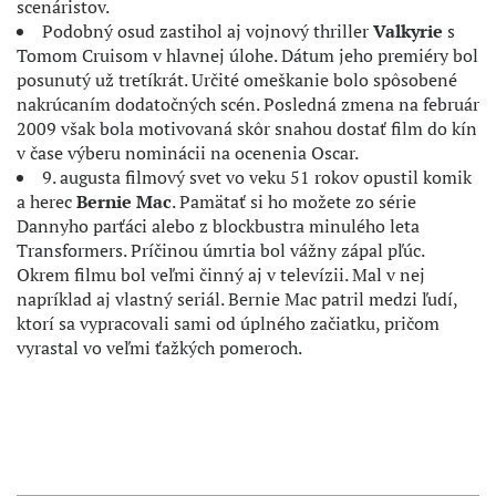
scenáristov.
Podobný osud zastihol aj vojnový thriller
Valkyrie
s
Tomom Cruisom v hlavnej úlohe. Dátum jeho premiéry bol
posunutý už tretíkrát. Určité omeškanie bolo spôsobené
nakrúcaním dodatočných scén. Posledná zmena na február
2009 však bola motivovaná skôr snahou dostať film do kín
v čase výberu nominácii na ocenenia Oscar.
9. augusta filmový svet vo veku 51 rokov opustil komik
a herec
Bernie Mac
. Pamätať si ho možete zo série
Dannyho parťáci alebo z blockbustra minulého leta
Transformers. Príčinou úmrtia bol vážny zápal pľúc.
Okrem filmu bol veľmi činný aj v televízii. Mal v nej
napríklad aj vlastný seriál. Bernie Mac patril medzi ľudí,
ktorí sa vypracovali sami od úplného začiatku, pričom
vyrastal vo veľmi ťažkých pomeroch.