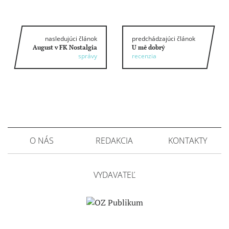
nasledujúci článok
predchádzajúci článok
August v FK Nostalgia
U mě dobrý
správy
recenzia
O NÁS
REDAKCIA
KONTAKTY
VYDAVATEĽ