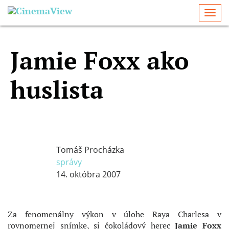
Togg
navi
Jamie Foxx ako
huslista
Tomáš Procházka
správy
14. októbra 2007
Za fenomenálny výkon v úlohe Raya Charlesa v
rovnomernej snímke, si čokoládový herec
Jamie Foxx