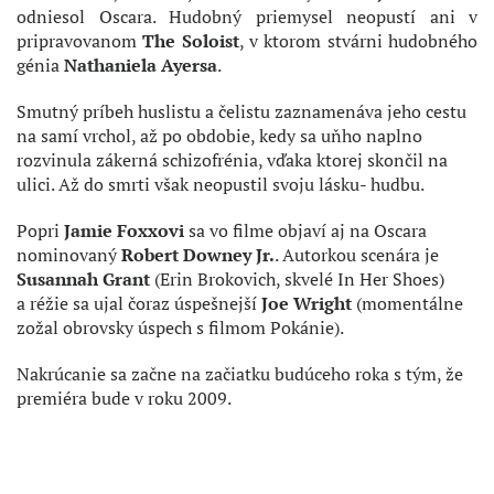
odniesol Oscara. Hudobný priemysel neopustí ani v
pripravovanom
The Soloist
, v ktorom stvárni hudobného
génia
Nathaniela Ayersa
.
Smutný príbeh huslistu a čelistu zaznamenáva jeho cestu
na samí vrchol, až po obdobie, kedy sa uňho naplno
rozvinula zákerná schizofrénia, vďaka ktorej skončil na
ulici. Až do smrti však neopustil svoju lásku- hudbu.
Popri
Jamie Foxxovi
sa vo filme objaví aj na Oscara
nominovaný
Robert Downey Jr.
. Autorkou scenára je
Susannah Grant
(Erin Brokovich, skvelé In Her Shoes)
a réžie sa ujal čoraz úspešnejší
Joe Wright
(momentálne
zožal obrovsky úspech s filmom Pokánie).
Nakrúcanie sa začne na začiatku budúceho roka s tým, že
premiéra bude v roku 2009.