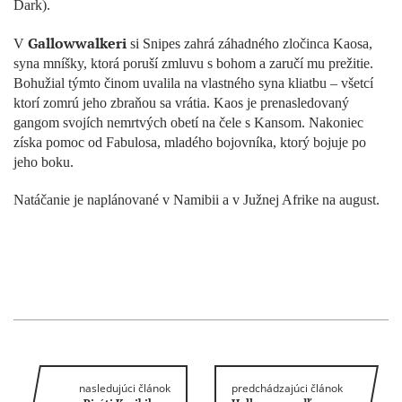
Dark).
Gallowwalkeri
V
si Snipes zahrá záhadného zločinca Kaosa,
syna mníšky, ktorá poruší zmluvu s bohom a zaručí mu prežitie.
Bohužial týmto činom uvalila na vlastného syna kliatbu – všetcí
ktorí zomrú jeho zbraňou sa vrátia. Kaos je prenasledovaný
gangom svojích nemrtvých obetí na čele s Kansom. Nakoniec
získa pomoc od Fabulosa, mladého bojovníka, ktorý bojuje po
jeho boku.
Natáčanie je naplánované v Namibii a v Južnej Afrike na august.
nasledujúci článok
predchádzajúci článok