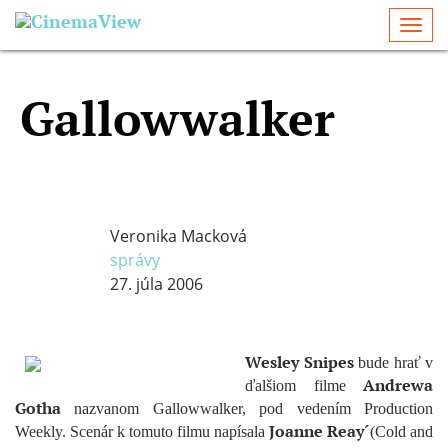
Togg
navi
Gallowwalker
Veronika Macková
správy
27. júla 2006
Wesley Snipes
bude hrať v
Andrewa
ďalšiom filme
Gotha
nazvanom Gallowwalker, pod vedením Production
Joanne Reay´
Weekly. Scenár k tomuto filmu napísala
(Cold and