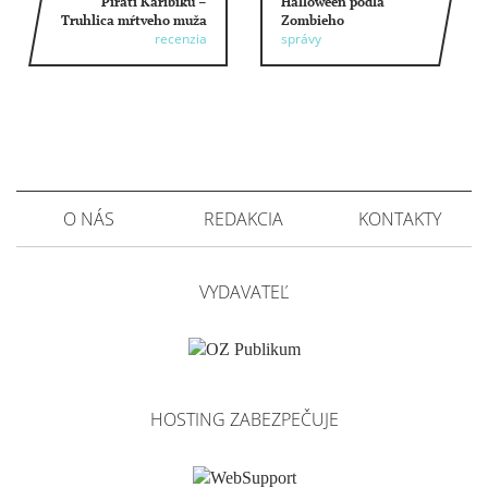
Piráti Karibiku –
Halloween podľa
Truhlica mŕtveho muža
Zombieho
recenzia
správy
O NÁS
REDAKCIA
KONTAKTY
VYDAVATEĽ
HOSTING ZABEZPEČUJE