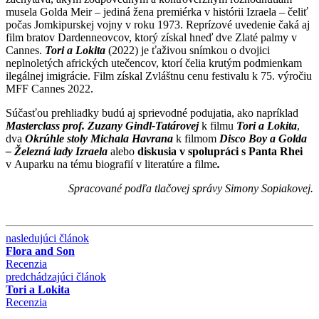
musela Golda Meir – jediná žena premiérka v histórii Izraela – čeliť
počas Jomkipurskej vojny v roku 1973. Reprízové uvedenie čaká aj
film bratov Dardenneovcov, ktorý získal hneď dve Zlaté palmy v
Cannes.
Tori a Lokita
(2022) je ťaživou snímkou o dvojici
neplnoletých afrických utečencov, ktorí čelia krutým podmienkam
ilegálnej imigrácie. Film získal Zvláštnu cenu festivalu k 75. výročiu
MFF Cannes 2022.
Súčasťou prehliadky budú aj sprievodné podujatia, ako napríklad
Masterclass prof. Zuzany Gindl-Tatárovej
k filmu
Tori a Lokita
,
dva
Okrúhle stoly Michala Havrana
k filmom
Disco Boy a Golda
– Železná lady
Izraela
alebo
diskusia v spolupráci s Panta Rhei
v Auparku na tému biografií v literatúre a filme
.
Spracované podľa tlačovej správy
Simony Sopiakovej.
nasledujúci článok
Flora and Son
Recenzia
predchádzajúci článok
Tori a Lokita
Recenzia