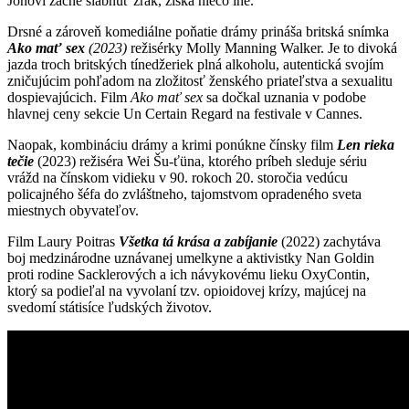
Jonovi začne slabnúť zrak, získa niečo iné.
Drsné a zároveň komediálne poňatie drámy prináša britská snímka
Ako mať sex
(2023)
režisérky Molly Manning Walker. Je to divoká
jazda troch britských tínedžeriek plná alkoholu, autentická svojím
zničujúcim pohľadom na zložitosť ženského priateľstva a sexualitu
dospievajúcich. Film
Ako mať sex
sa dočkal uznania v podobe
hlavnej ceny sekcie Un Certain Regard na festivale v Cannes.
Naopak, kombináciu drámy a krimi ponúkne čínsky film
Len rieka
tečie
(2023) režiséra Wei Šu-ťüna, ktorého príbeh sleduje sériu
vrážd na čínskom vidieku v 90. rokoch 20. storočia vedúcu
policajného šéfa do zvláštneho, tajomstvom opradeného sveta
miestnych obyvateľov.
Film Laury Poitras
Všetka tá krása a zabíjanie
(2022) zachytáva
boj medzinárodne uznávanej umelkyne a aktivistky Nan Goldin
proti rodine Sacklerových a ich návykovému lieku OxyContin,
ktorý sa podieľal na vyvolaní tzv. opioidovej krízy, majúcej na
svedomí státisíce ľudských životov.