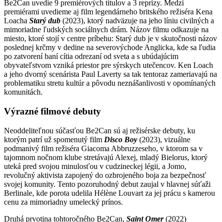
Be2Can uvedie 9 premiérových titulov a 3 reprízy. Medzi
premiérami uvedieme aj film legendárneho britského režiséra Kena
Loacha
Starý dub
(2023), ktorý nadväzuje na jeho líniu civilných a
mimoriadne ľudských sociálnych drám. Názov filmu odkazuje na
miesto, ktoré stojí v centre príbehu: Starý dub je v skutočnosti názov
poslednej krčmy v dedine na severovýchode Anglicka, kde sa ľudia
po zatvorení baní cítia odrezaní od sveta a s ubúdajúcim
obyvateľstvom vzniká priestor pre sýrskych utečencov. Ken Loach
a jeho dvorný scenárista Paul Laverty sa tak tentoraz zameriavajú na
problematiku stretu kultúr a pôvodu neznášanlivosti v opomínaných
komunitách.
Výrazné filmové debuty
Neoddeliteľnou súčasťou Be2Can sú aj režisérske debuty, ku
ktorým patrí už spomenutý film
Disco Boy
(2023), vizuálne
podmanivý film režiséra Giacoma Abbruzzeseho, v ktorom sa v
tajomnom nočnom klube stretávajú Alexej, mladý Bielorus, ktorý
uteká pred svojou minulosťou v cudzineckej légii, a Jomo,
revolučný aktivista zapojený do ozbrojeného boja za bezpečnosť
svojej komunity. Tento pozoruhodný debut zaujal v hlavnej súťaži
Berlinale, kde porota udelila Hélène Louvart za jej prácu s kamerou
cenu za mimoriadny umelecký prínos.
Druhá prvotina tohtoročného Be2Can,
Saint Omer
(2022)