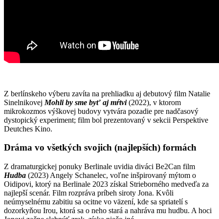
Z berlínskeho výberu zavíta na prehliadku aj debutový film Natalie
Sinelnikovej
Mohli by sme byť aj mŕtvi
(2022), v ktorom
mikrokozmos výškovej budovy vytvára pozadie pre nadčasový
dystopický experiment; film bol prezentovaný v sekcii Perspektive
Deutches Kino.
Dráma vo všetkých svojich (najlepších) formách
Z dramaturgickej ponuky Berlinale uvidia diváci Be2Can film
Hudba
(2023) Angely Schanelec, voľne inšpirovaný mýtom o
Oidipovi, ktorý na Berlinale 2023 získal Strieborného medveďa za
najlepší scenár. Film rozpráva príbeh siroty Jona. Kvôli
neúmyselnému zabitiu sa ocitne vo väzení, kde sa spriatelí s
dozorkyňou Irou, ktorá sa o neho stará a nahráva mu hudbu. A hoci