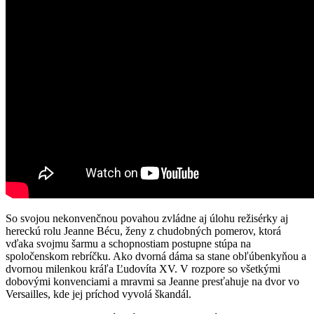
So svojou nekonvenčnou povahou zvládne aj úlohu režisérky aj
hereckú rolu Jeanne Bécu, ženy z chudobných pomerov, ktorá
vďaka svojmu šarmu a schopnostiam postupne stúpa na
spoločenskom rebríčku. Ako dvorná dáma sa stane obľúbenkyňou a
dvornou milenkou kráľa Ľudovíta XV. V rozpore so všetkými
dobovými konvenciami a mravmi sa Jeanne presťahuje na dvor vo
Versailles, kde jej príchod vyvolá škandál.