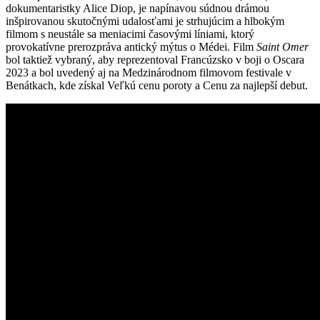
dokumentaristky Alice Diop, je napínavou súdnou drámou
inšpirovanou skutočnými udalosťami je strhujúcim a hlbokým
filmom s neustále sa meniacimi časovými líniami, ktorý
provokatívne prerozpráva antický mýtus o Médei. Film
Saint Omer
bol taktiež vybraný, aby reprezentoval Francúzsko v boji o Oscara
2023 a bol uvedený aj na Medzinárodnom filmovom festivale v
Benátkach, kde získal Veľkú cenu poroty a Cenu za najlepší debut.