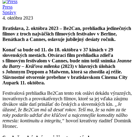
Press
Správy
4. októbra 2023
Bratislava, 2. októbra 2023 – Be2Can, prehliadka jedinečných
filmov z troch najväčších filmových festivalov v Berlíne,
Benátkach a Cannes, oslavuje jubilejný desiaty ročník.
Konať sa bude od 11. do 18. októbra v 37 kinách v 29
slovenských mestách. Otvárací film prehliadka zdieľa
s filmovým festivalom v Cannes, bude ním totiž snímka
Jeanne
du Barry – Kráľova milenka
(2023) v hlavných úlohách
s Johnnym Deppom a Maïwenn, ktorá sa zhostila aj réžie.
Slávnostné otvorenie prebehne v bratislavskom Cinema City
Aupark 11. októbra.
Festivalová prehliadka Be2Can tento rok oslávi dekádu výrazných,
inovatívnych a provokatívnych filmov, ktoré sa jej vďaka záujmu
divákov stále darí prinášať do českých a slovenských kín.
„Je
úžasné, že Be2Can má už desať rokov. Teší ma, že sa nám za tie
roky podarilo udržať dve kľúčové a najcennejšie komodity nášho
remesla: kontinuitu a integritu,“
hovorí kreatívny riaditeľ Dominik
Hronec.