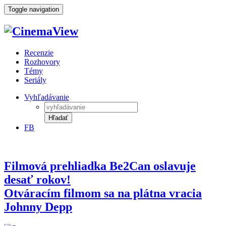
Toggle navigation
Recenzie
Rozhovory
Témy
Seriály
Vyhľadávanie
Hľadať
FB
Filmová prehliadka Be2Can oslavuje
desať rokov!
Otváracím filmom sa na plátna vracia
Johnny Depp