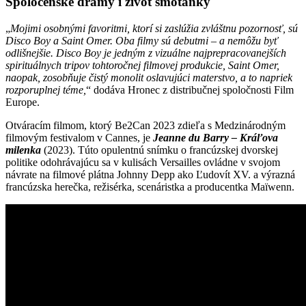
Spoločenské drámy i život smotánky
„
Mojimi osobnými favoritmi, ktorí si zaslúžia zvláštnu pozornosť, sú
Disco Boy a Saint Omer. Oba filmy sú debutmi – a nemôžu byť
odlišnejšie. Disco Boy je jedným z vizuálne najprepracovanejších
spirituálnych tripov tohtoročnej filmovej produkcie, Saint Omer,
naopak, zosobňuje čistý monolit oslavujúci materstvo, a to napriek
rozporuplnej téme,
“ dodáva Hronec z distribučnej spoločnosti Film
Europe.
Otváracím filmom, ktorý Be2Can 2023 zdieľa s Medzinárodným
filmovým festivalom v Cannes, je
Jeanne du Barry
– Kráľova
milenka
(2023). Túto opulentnú snímku o francúzskej dvorskej
politike odohrávajúcu sa v kulisách Versailles ovládne v svojom
návrate na filmové plátna Johnny Depp ako Ľudovít XV. a výrazná
francúzska herečka, režisérka, scenáristka a producentka Maïwenn.