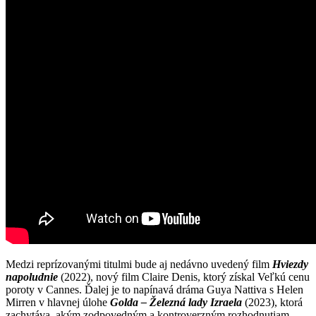
Medzi reprízovanými titulmi bude aj nedávno uvedený film
Hviezdy
napoludnie
(2022), nový film Claire Denis, ktorý získal Veľkú cenu
poroty v Cannes. Ďalej je to napínavá dráma Guya Nattiva s Helen
Mirren v hlavnej úlohe
Golda – Železná lady Izraela
(2023), ktorá
zachytáva, akým zodpovedným a kontroverzným rozhodnutiam