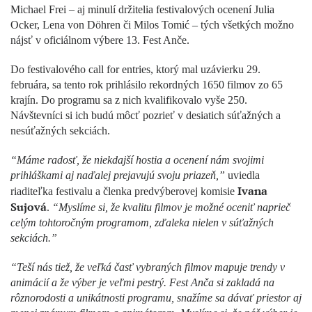
Michael Frei – aj minulí držitelia festivalových ocenení Julia
Ocker, Lena von Döhren či Milos Tomić – tých všetkých možno
nájsť v oficiálnom výbere 13. Fest Anče.
Do festivalového call for entries, ktorý mal uzávierku 29.
februára, sa tento rok prihlásilo rekordných 1650 filmov zo 65
krajín. Do programu sa z nich kvalifikovalo vyše 250.
Návštevníci si ich budú môcť pozrieť v desiatich súťažných a
nesúťažných sekciách.
“Máme radosť, že niekdajší hostia a ocenení nám svojimi
prihláškami aj naďalej prejavujú svoju priazeň,”
uviedla
Ivana
riaditeľka festivalu a členka predvýberovej komisie
Sujová
.
“Myslíme si, že kvalitu filmov je možné oceniť naprieč
celým tohtoročným programom, zďaleka nielen v súťažných
sekciách.”
“Teší nás tiež, že veľká časť vybraných filmov mapuje trendy v
animácií a že výber je veľmi pestrý. Fest Anča si zakladá na
rôznorodosti a unikátnosti programu, snažíme sa dávať priestor aj