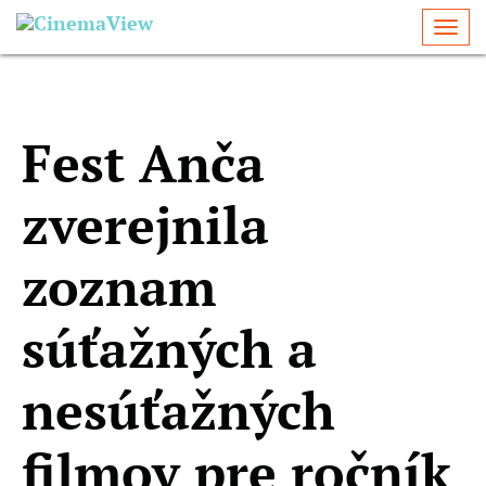
Togg
navi
Fest Anča
zverejnila
zoznam
súťažných a
nesúťažných
filmov pre ročník