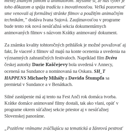
menej známym filmom a animátorom. Myslíme si, že náš výber je
toho dôkazom a spája tradíciu s inovatívnosťou. Veľkú pozornosť
sme venovali aj formálnej stránke filmov a použitým animačným
technikám,”
dodáva Ivana Sujová. Zaujímavosťou v programe
bude tento rok nová nesúťažná sekcia dokumentárnych
animovaných filmov s názvom Krátky animovaný dokument.
Za známku kvality tohtoročných prihlášok je možné považovať aj
fakt, že viaceré z filmov už majú na konte ocenenia a uvedenia na
významných zahraničných festivaloch. Napríklad film
Dcéra
Darie Kaščejevy
českej autorky
bola uvedená v Annecy,
ocenená na Sundance a nominovaná na Oskara.
SH_T
Michaely Mihály
Davida Štumpfa
HAPPENS
a
sa
premietal v Sundance a v Benátkach.
Silné zastúpenie má aj tento na Fest Anči rok domáca tvorba.
Krátke domáce animované filmy dostali, tak ako vlani, opäť v
programe okrem súťažnej sekcie priestor aj v nesúťažnej
Slovenskej panoráme.
„Pozitívne vnímame zväčšujúcu sa tematickú a žánrovú pestrosť