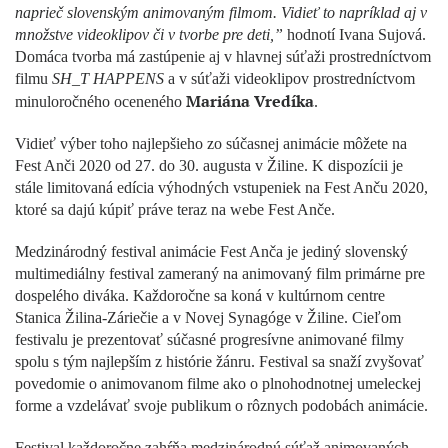
naprieč slovenským animovaným filmom. Vidieť to napríklad aj v
množstve videoklipov či v tvorbe pre deti,”
hodnotí Ivana Sujová.
Domáca tvorba má zastúpenie aj v hlavnej súťaži prostredníctvom
filmu
SH_T HAPPENS
a v súťaži videoklipov prostredníctvom
Mariána Vredíka
minuloročného oceneného
.
Vidieť výber toho najlepšieho zo súčasnej animácie môžete na
Fest Anči 2020 od 27. do 30. augusta v Žiline. K dispozícii je
stále limitovaná edícia výhodných vstupeniek na Fest Anču 2020,
ktoré sa dajú kúpiť práve teraz na webe Fest Anče.
Medzinárodný festival animácie Fest Anča je jediný slovenský
multimediálny festival zameraný na animovaný film primárne pre
dospelého diváka. Každoročne sa koná v kultúrnom centre
Stanica Žilina-Záriečie a v Novej Synagóge v Žiline. Cieľom
festivalu je prezentovať súčasné progresívne animované filmy
spolu s tým najlepším z histórie žánru. Festival sa snaží zvyšovať
povedomie o animovanom filme ako o plnohodnotnej umeleckej
forme a vzdelávať svoje publikum o rôznych podobách animácie.
Festival každoročne zahŕňa medzinárodnú súťaž animovaných