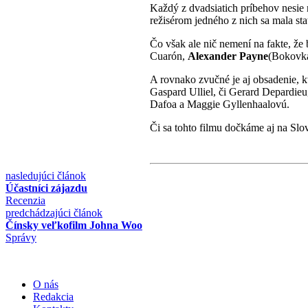
Každý z dvadsiatich príbehov nesie 
režisérom jedného z nich sa mala st
Čo však ale nič nemení na fakte, ž
Cuarón,
Alexander Payne
(Bokovka
A rovnako zvučné je aj obsadenie, k
Gaspard Ulliel, či Gerard Depardieu
Dafoa a Maggie Gyllenhaalovú.
Či sa tohto filmu dočkáme aj na Slo
nasledujúci článok
Účastníci zájazdu
Recenzia
predchádzajúci článok
Čínsky veľkofilm Johna Woo
Správy
O nás
Redakcia