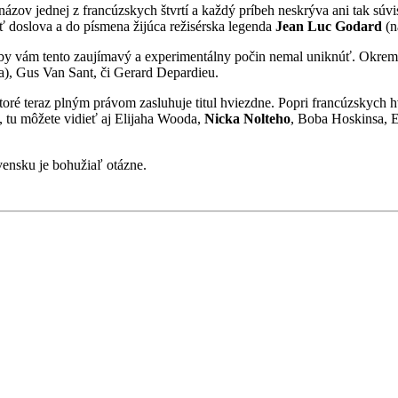
názov jednej z francúzskych štvrtí a každý príbeh neskrýva ani tak sú
ať doslova a do písmena žijúca režisérska legenda
Jean Luc Godard
(n
e by vám tento zaujímavý a experimentálny počin nemal uniknúť. Okre
), Gus Van Sant, či Gerard Depardieu.
toré teraz plným právom zasluhuje titul hviezdne. Popri francúzskych h
, tu môžete vidieť aj Elijaha Wooda,
Nicka Nolteho
, Boba Hoskinsa, 
vensku je bohužiaľ otázne.