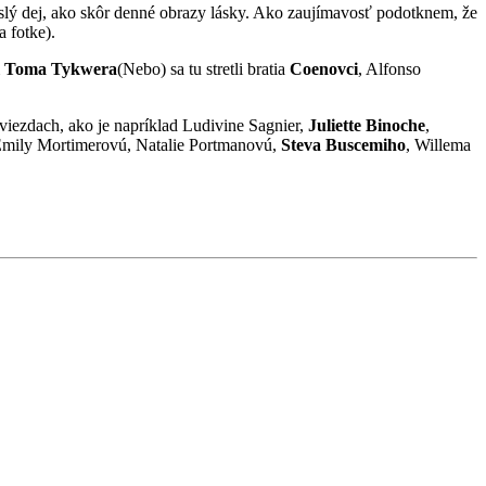
vislý dej, ako skôr denné obrazy lásky. Ako zaujímavosť podotknem, že
a fotke).
m
Toma Tykwera
(Nebo) sa tu stretli bratia
Coenovci
, Alfonso
viezdach, ako je napríklad Ludivine Sagnier,
Juliette Binoche
,
Emily Mortimerovú, Natalie Portmanovú,
Steva Buscemiho
, Willema