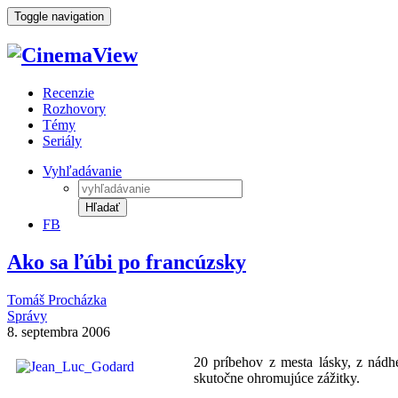
Toggle navigation
Recenzie
Rozhovory
Témy
Seriály
Vyhľadávanie
Hľadať
FB
Ako sa ľúbi po francúzsky
Tomáš Procházka
Správy
8. septembra 2006
20 príbehov z mesta lásky, z nádh
skutočne ohromujúce zážitky.