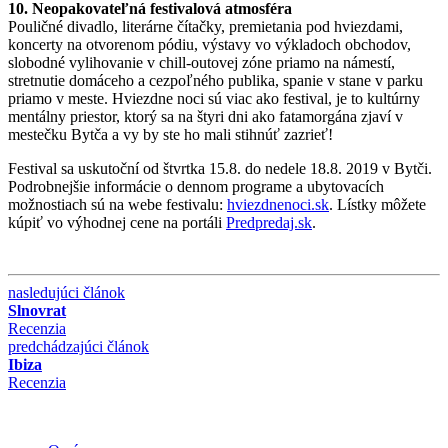
10. Neopakovateľná festivalová atmosféra
Pouličné divadlo, literárne čítačky, premietania pod hviezdami,
koncerty na otvorenom pódiu, výstavy vo výkladoch obchodov,
slobodné vylihovanie v chill-outovej zóne priamo na námestí,
stretnutie domáceho a cezpoľného publika, spanie v stane v parku
priamo v meste. Hviezdne noci sú viac ako festival, je to kultúrny
mentálny priestor, ktorý sa na štyri dni ako fatamorgána zjaví v
mestečku Bytča a vy by ste ho mali stihnúť zazrieť!
Festival sa uskutoční od štvrtka 15.8. do nedele 18.8. 2019 v Bytči.
Podrobnejšie informácie o dennom programe a ubytovacích
možnostiach sú na webe festivalu:
hviezdnenoci.sk
. Lístky môžete
kúpiť vo výhodnej cene na portáli
Predpredaj.sk
.
nasledujúci článok
Slnovrat
Recenzia
predchádzajúci článok
Ibiza
Recenzia