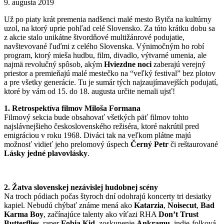
9. augusta 2019
Už po piaty krát premenia nadšenci malé mesto Bytča na kultúrny
uzol, na ktorý uprie pohľad celé Slovensko. Za túto krátku dobu sa
z akcie stalo unikátne štvordňové multižánrové podujatie,
navštevované ľuďmi z celého Slovenska. Výnimočným ho robí
program, ktorý mieša hudbu, film, divadlo, výtvarné umenia, ale
najmä revolučný spôsob, akým
Hviezdne noci
zaberajú verejný
priestor a premieňajú malé mestečko na “veľký festival” bez plotov
a pre všetky generácie. Tu je sumár tých najzaujímavejších podujatí,
ktoré by vám od 15. do 18. augusta určite nemali ujsť!
1. Retrospektíva filmov Miloša Formana
Filmový sekcia bude obsahovať všetkých päť filmov tohto
najslávnejšieho československého režiséra, ktoré nakrútil pred
emigráciou v roku 1968. Diváci tak na veľkom plátne majú
možnosť vidieť jeho prelomový úspech
Černý Petr
či reštaurované
Lásky jedné plavovlásky
.
2. Žatva slovenskej nezávislej hudobnej scény
Na troch pódiach počas štyroch dní odohrajú koncerty tri desiatky
kapiel. Nebudú chýbať známe mená ako
Katarzia
,
Noisecut
,
Bad
Karma Boy
, začínajúce talenty ako víťazi RHA
Don’t Trust
Butterflies
, raper
Fobia Kid
, zoskupenie
Ankramu
, indie-folková