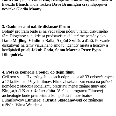
hviezda
Blanch
, indie-rockeri
Dave Brannigan
či synthpopová
novinka
Gladia Moony
.
3. Osobnosťami nabité diskusné fórum
Bohatý program bude aj na vedľajšom pódiu v rámci diskusného
fóra Diogénov sud, kde sa predstavia také literárne persóny ako
Dano Majling
,
Vladimír Balla
,
Arpád Szoltés
a ďalší. Pozvanie
diskutovať na témy vizuálneho smogu, identity mesta a hoaxov a
konšpirácií prijali
Jakub Goda
,
Samo Marec
a
Peter Pypo
Dlhopolček
.
4. Poľské komédie a ponor do dejín filmu
Celkovo sa na Hviezdnych nociach odpremieta až 33 celovečerných
a 17 krátkometrážnych filmov. Filmová sekcia, zameraná na poľské
komédie z obdobia socializmu predstaví menej známe tituly ako
Kingsajz
či
Niet ruže bez ohňa
. V rámci programu Filmovej
archeológie bude premietnutá kompilácia filmov bratov
Lumiérovcov
Lumiére!
a
Bratia Skladanowski
od známeho
režiséra Wima Wendersa.