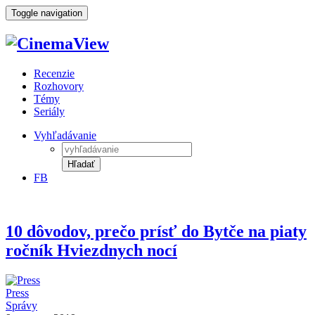
Toggle navigation
Recenzie
Rozhovory
Témy
Seriály
Vyhľadávanie
Hľadať
FB
10 dôvodov, prečo prísť do Bytče na piaty
ročník Hviezdnych nocí
Press
Správy