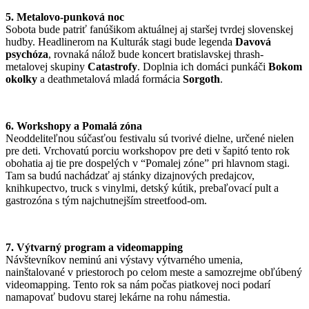
5. Metalovo-punková noc
Sobota bude patriť fanúšikom aktuálnej aj staršej tvrdej slovenskej
hudby. Headlinerom na Kulturák stagi bude legenda
Davová
psychóza
, rovnaká nálož bude koncert bratislavskej thrash-
metalovej skupiny
Catastrofy
. Doplnia ich domáci punkáči
Bokom
okolky
a deathmetalová mladá formácia
Sorgoth
.
6. Workshopy a Pomalá zóna
Neoddeliteľnou súčasťou festivalu sú tvorivé dielne, určené nielen
pre deti. Vrchovatú porciu workshopov pre deti v šapitó tento rok
obohatia aj tie pre dospelých v “Pomalej zóne” pri hlavnom stagi.
Tam sa budú nachádzať aj stánky dizajnových predajcov,
knihkupectvo, truck s vinylmi, detský kútik, prebaľovací pult a
gastrozóna s tým najchutnejším streetfood-om.
7. Výtvarný program a videomapping
Návštevníkov neminú ani výstavy výtvarného umenia,
nainštalované v priestoroch po celom meste a samozrejme obľúbený
videomapping. Tento rok sa nám počas piatkovej noci podarí
namapovať budovu starej lekárne na rohu námestia.