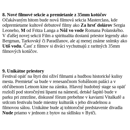
8. Nové filmové sekcie a premietanie z 35mm kotúčov
Očakávaným hitom bude nová filmová sekcia Masterclass, kde
odpremietame kultové debutové filmy ako
Za hrsť dolárov
Sergia
Leoneho,
M
od Fritza Langa a
Nôž vo vode
Romana Polanského.
V ďalšej novej sekcii Film a spiritualita dostanú priestor legendy ako
Bergman, Tarkovský či Paradžanov, ale aj menej známe snímky ako
Utíš vodu
. Časť z filmov si diváci vychutnajú z raritných 35mm
filmových kotúčov.
9. Unikátne priestory
Festival opäť na štyri dni oživí filmami a hudbou historické kulisy
mesta. Premietať sa bude v renesančnom Sobášnom paláci a v
obľúbenom Letnom kine na zámku. Hlavný hudobný stage sa opäť
rozloží pod storočnými lipami na námestí, detské šapitó bude v
parku pri zmrzline, diskusné fórum prebehne v kaviarni Vitalkafé a
srdcom festivalu bude miestny kulturák s jeho divadelnou a
filmovou sálou. Unikátne bude aj tohtoročné predstavenie divadla
Nude
priamo v jednom z bytov na sídlisku v Bytči.