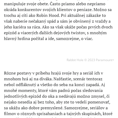
manipuluje svoje obete. Často priamo alebo nepriamo
okráda konkurentov svojich klientov o peniaze. Možno sa
trochu aj cíti ako Robin Hood. Pri aktuálnej zákazke to
však naberie nečakaný spád a sám je obvinený z vraždy a
jeho kariéra sa rúca. Ako sa však ukáže počas prvých dvoch
epizód a viacerých ďalších dejových twistov, s mnohým
hlavný hrdina počítal a ide, samozrejme, o viac.
Rabbit Hole © 2023 Paramount+
Rôzne postavy v príbehu hrajú svoje hry a seriál ich v
mnohom hrá aj na diváka. Našťastie, scenár tentoraz
nebol odfláknutý a všetko do seba na konci zapadá. Aj
mnohé momenty, ktoré vám padnú počas sledovania
jednotlivých epizód do oka a nedávajú možno zmysel, či
nejako nesedia aj bez toho, aby ste to vedeli pomenovať,
sa ukážu ako dobre premyslené. Samozrejme, seriálov a
filmov o rôznych sprisahaniach a tajných skupinách, ktoré