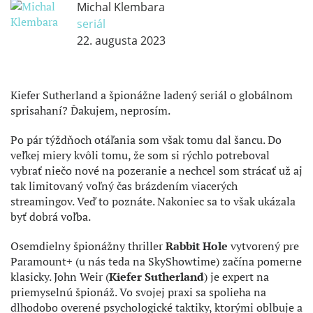
Michal Klembara
seriál
22. augusta 2023
Kiefer Sutherland a špionážne ladený seriál o globálnom
sprisahaní? Ďakujem, neprosím.
Po pár týždňoch otáľania som však tomu dal šancu. Do
veľkej miery kvôli tomu, že som si rýchlo potreboval
vybrať niečo nové na pozeranie a nechcel som strácať už aj
tak limitovaný voľný čas brázdením viacerých
streamingov. Veď to poznáte. Nakoniec sa to však ukázala
byť dobrá voľba.
Osemdielny špionážny thriller
Rabbit Hole
vytvorený pre
Paramount+ (u nás teda na SkyShowtime) začína pomerne
klasicky. John Weir (
Kiefer Sutherland
) je expert na
priemyselnú špionáž. Vo svojej praxi sa spolieha na
dlhodobo overené psychologické taktiky, ktorými oblbuje a