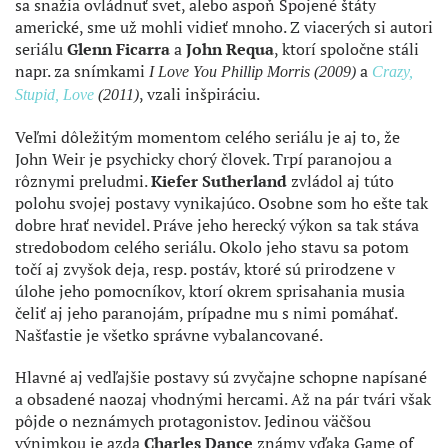
sa snažia ovládnuť svet, alebo aspoň Spojené štáty
americké, sme už mohli vidieť mnoho. Z viacerých si autori
seriálu
Glenn Ficarra
a
John Requa
, ktorí spoločne stáli
napr. za snímkami
a
I Love You Phillip Morris (2009)
Crazy,
, vzali inšpiráciu.
Stupid, Love
(2011)
Veľmi dôležitým momentom celého seriálu je aj to, že
John Weir je psychicky chorý človek. Trpí paranojou a
rôznymi preludmi.
Kiefer Sutherland
zvládol aj túto
polohu svojej postavy vynikajúco. Osobne som ho ešte tak
dobre hrať nevidel. Práve jeho herecký výkon sa tak stáva
stredobodom celého seriálu. Okolo jeho stavu sa potom
točí aj zvyšok deja, resp. postáv, ktoré sú prirodzene v
úlohe jeho pomocníkov, ktorí okrem sprisahania musia
čeliť aj jeho paranojám, prípadne mu s nimi pomáhať.
Našťastie je všetko správne vybalancované.
Hlavné aj vedľajšie postavy sú zvyčajne schopne napísané
a obsadené naozaj vhodnými hercami. Až na pár tvári však
pôjde o neznámych protagonistov. Jedinou väčšou
výnimkou je azda
Charles Dance
známy vďaka Game of