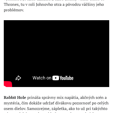
Thrones, tu v roli Johnovho otca a pôvodcu väčšiny jeho
problémov.
Rabbit Hole
prináša správny mix napätia, akčných scén a
mystéria, čím dokáže udržať divákovu pozornosť po celých
osem dielov. Samozrejme, zápletka, ako to už pri takýchto