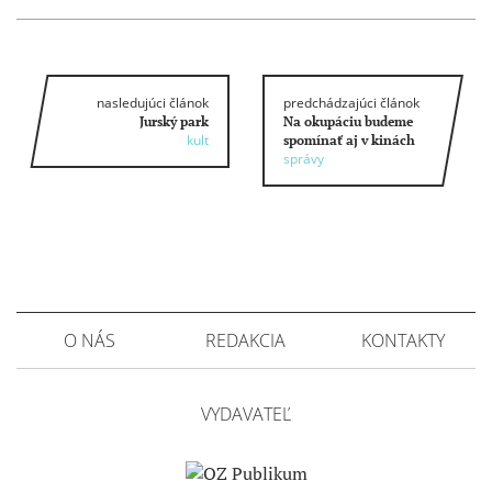
nasledujúci článok
predchádzajúci článok
Jurský park
Na okupáciu budeme
kult
spomínať aj v kinách
správy
O NÁS
REDAKCIA
KONTAKTY
VYDAVATEĽ