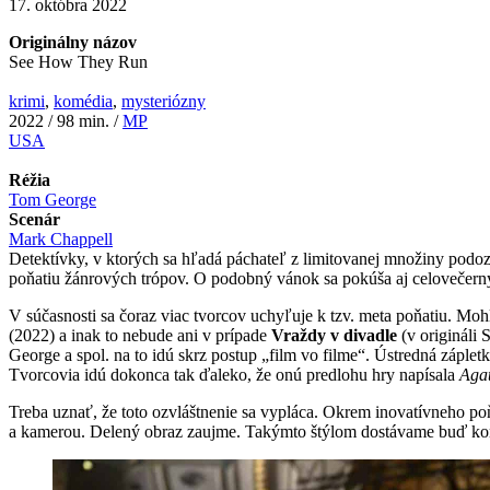
17. októbra 2022
Originálny názov
See How They Run
krimi
,
komédia
,
mysteriózny
2022 / 98 min. /
MP
USA
Réžia
Tom George
Scenár
Mark Chappell
Detektívky, v ktorých sa hľadá páchateľ z limitovanej množiny podo
poňatiu žánrových trópov. O podobný vánok sa pokúša aj celovečer
V súčasnosti sa čoraz viac tvorcov uchyľuje k tzv. meta poňatiu. Moh
(2022) a inak to nebude ani v prípade
Vraždy v divadle
(v origináli
George a spol. na to idú skrz postup „film vo filme“. Ústredná zápletka
Tvorcovia idú dokonca tak ďaleko, že onú predlohu hry napísala
Agat
Treba uznať, že toto ozvláštnenie sa vypláca. Okrem inovatívneho poň
a kamerou. Delený obraz zaujme. Takýmto štýlom dostávame buď kompoz