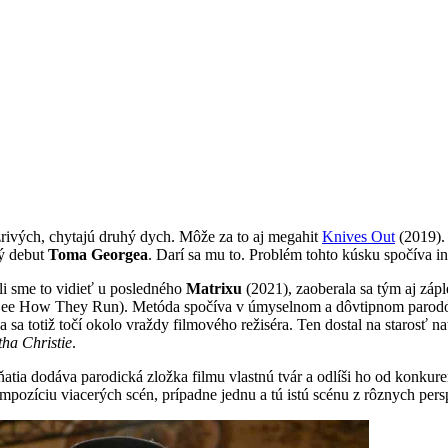
zrivých, chytajú druhý dych. Môže za to aj megahit
Knives Out
(2019).
ný debut
Toma Georgea
. Darí sa mu to. Problém tohto kúsku spočíva i
li sme to vidieť u posledného
Matrixu
(2021), zaoberala sa tým aj zápl
 See How They Run). Metóda spočíva v úmyselnom a dôvtipnom parodovan
 sa totiž točí okolo vraždy filmového režiséra. Ten dostal na starosť na
ha Christie
.
atia dodáva parodická zložka filmu vlastnú tvár a odlíši ho od konkure
íciu viacerých scén, prípadne jednu a tú istú scénu z rôznych perspe