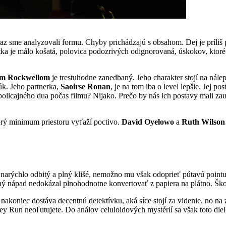
raz sme analyzovali formu. Chyby prichádzajú s obsahom. Dej je príli
letka je málo košatá, polovica podozrivých odignorovaná, úskokov, ktor
m Rockwellom
je trestuhodne zanedbaný. Jeho charakter stojí na nál
k. Jeho partnerka,
Saoirse Ronan
, je na tom iba o level lepšie. Jej p
 policajného dua počas filmu? Nijako. Prečo by nás ich postavy mali za
orý minimum priestoru vyťaží poctivo.
David Oyelowo
a
Ruth Wilson
e narýchlo odbitý a plný klišé, nemožno mu však odoprieť pútavú pointu
antný nápad nedokázal plnohodnotne konvertovať z papiera na plátno. Šk
oniec dostáva decentnú detektívku, aká síce stojí za videnie, no na z
y Run neoľutujete. Do análov celuloidových mystérií sa však toto diel