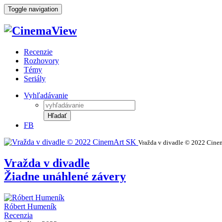
Toggle navigation
Recenzie
Rozhovory
Témy
Seriály
Vyhľadávanie
Hľadať
FB
Vražda v divadle © 2022 Cine
Vražda v divadle
Žiadne unáhlené závery
Róbert Humeník
Recenzia