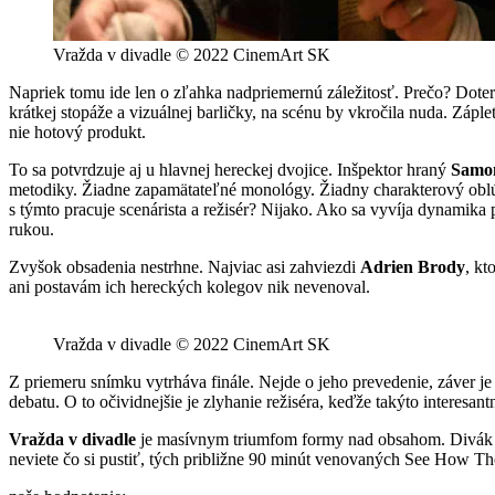
Vražda v divadle © 2022 CinemArt SK
Napriek tomu ide len o zľahka nadpriemernú záležitosť. Prečo? Dote
krátkej stopáže a vizuálnej barličky, na scénu by vkročila nuda. Záp
nie hotový produkt.
To sa potvrdzuje aj u hlavnej hereckej dvojice. Inšpektor hraný
Samo
metodiky. Žiadne zapamätateľné monológy. Žiadny charakterový oblú
s týmto pracuje scenárista a režisér? Nijako. Ako sa vyvíja dynamika
rukou.
Zvyšok obsadenia nestrhne. Najviac asi zahviezdi
Adrien Brody
, kt
ani postavám ich hereckých kolegov nik nevenoval.
Vražda v divadle © 2022 CinemArt SK
Z priemeru snímku vytrháva finále. Nejde o jeho prevedenie, záver j
debatu. O to očividnejšie je zlyhanie režiséra, keďže takýto interes
Vražda v divadle
je masívnym triumfom formy nad obsahom. Divák nak
neviete čo si pustiť, tých približne 90 minút venovaných See How The