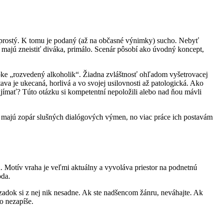
š prostý. K tomu je podaný (až na občasné výnimky) sucho. Nebyť
é majú zneistiť diváka, primálo. Scenár pôsobí ako úvodný koncept,
epke „rozvedený alkoholik“. Žiadna zvláštnosť ohľadom vyšetrovacej
ostava je ukecaná, horlivá a vo svojej usilovnosti až patologická. Ako
ujímať? Túto otázku si kompetentní nepoložili alebo nad ňou mávli
majú zopár slušných dialógových výmen, no viac práce ich postavám
. Motív vraha je veľmi aktuálny a vyvoláva priestor na podnetnú
oda.
adok si z nej nik nesadne. Ak ste nadšencom žánru, neváhajte. Ak
o nezapíše.