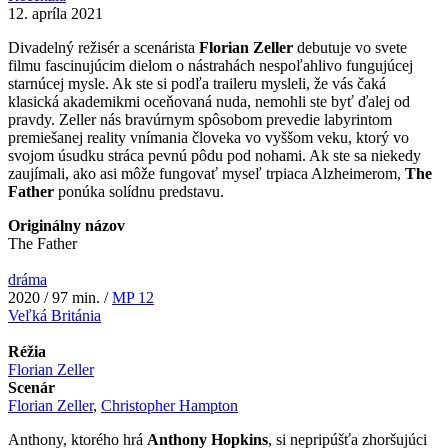
12. apríla 2021
Divadelný režisér a scenárista
Florian Zeller
debutuje vo svete
filmu fascinujúcim dielom o nástrahách nespoľahlivo fungujúcej
starnúcej mysle. Ak ste si podľa traileru mysleli, že vás čaká
klasická akademikmi oceňovaná nuda, nemohli ste byť ďalej od
pravdy. Zeller nás bravúrnym spôsobom prevedie labyrintom
premiešanej reality vnímania človeka vo vyššom veku, ktorý vo
svojom úsudku stráca pevnú pôdu pod nohami. Ak ste sa niekedy
zaujímali, ako asi môže fungovať myseľ trpiaca Alzheimerom,
The
Father
ponúka solídnu predstavu.
Originálny názov
The Father
dráma
2020 / 97 min. /
MP 12
Veľká Británia
Réžia
Florian Zeller
Scenár
Florian Zeller
,
Christopher Hampton
Anthony, ktorého hrá
Anthony Hopkins
, si nepripúšťa zhoršujúci