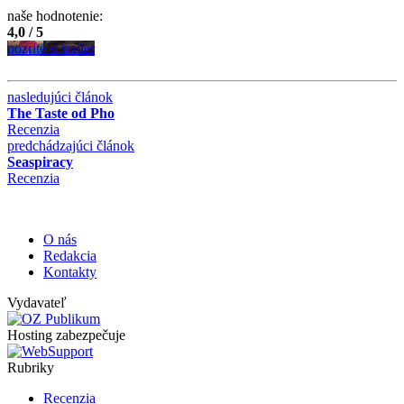
naše hodnotenie:
4,0 / 5
pozrite si trailer
nasledujúci článok
The Taste od Pho
Recenzia
predchádzajúci článok
Seaspiracy
Recenzia
O nás
Redakcia
Kontakty
Vydavateľ
Hosting zabezpečuje
Rubriky
Recenzia