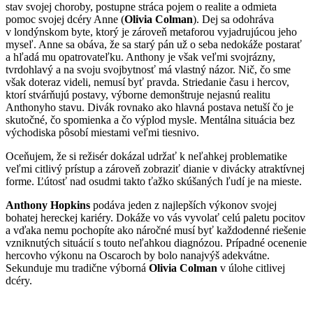
stav svojej choroby, postupne stráca pojem o realite a odmieta
pomoc svojej dcéry Anne (
Olivia Colman
). Dej sa odohráva
v londýnskom byte, ktorý je zároveň metaforou vyjadrujúcou jeho
myseľ. Anne sa obáva, že sa starý pán už o seba nedokáže postarať
a hľadá mu opatrovateľku. Anthony je však veľmi svojrázny,
tvrdohlavý a na svoju svojbytnosť má vlastný názor. Nič, čo sme
však doteraz videli, nemusí byť pravda. Striedanie času i hercov,
ktorí stvárňujú postavy, výborne demonštruje nejasnú realitu
Anthonyho stavu. Divák rovnako ako hlavná postava netuší čo je
skutočné, čo spomienka a čo výplod mysle. Mentálna situácia bez
východiska pôsobí miestami veľmi tiesnivo.
Oceňujem, že si režisér dokázal udržať k neľahkej problematike
veľmi citlivý prístup a zároveň zobraziť dianie v divácky atraktívnej
forme. Ľútosť nad osudmi takto ťažko skúšaných ľudí je na mieste.
Anthony Hopkins
podáva jeden z najlepších výkonov svojej
bohatej hereckej kariéry. Dokáže vo vás vyvolať celú paletu pocitov
a vďaka nemu pochopíte ako náročné musí byť každodenné riešenie
vzniknutých situácií s touto neľahkou diagnózou. Prípadné ocenenie
hercovho výkonu na Oscaroch by bolo nanajvýš adekvátne.
Sekunduje mu tradične výborná
Olivia Colman
v úlohe citlivej
dcéry.