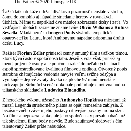
The Father © 2020 Lionsgate UK
Ťažká látka dokáže udržať divákovu pozornosť neustále v strehu,
čomu dopomohlo aj nápadité striedanie hercov v rovnakých
úlohách. Máme tu napríklad dve mätúce zobrazenia dcéry i zaťa. Vo
vedľajších úlohách zazrieme známe tváre
Oliviu Williams
a
Rufusa
Sewella
. Mladá herečka
Imogen Poots
stvárnila empatickú
opatrovateľku Lauru, ktorá Anthonymu nápadne pripomína druhú
dcéru Lucy.
Režisér
Florian Zeller
priniesol cenný smutný film s ťažkou témou,
ktorá býva často v spoločnosti tabu. Jeseň života však prináša aj
menej príjemné osudy a je poučné nazrieť do neľahkých situácií
aspoň sprostredkovane kvalitnou filmovou optikou. Otvorený popis
starobne chátrajúceho vedomia navyše veľmi svižne odsýpa a
vynikajúce dejové zvraty diváka na ploche 97 minút neustále
prekvapujú. Strhujúci scenár dokonale podfarbuje emotívna hudba
talianskeho skladateľa
Ludovica Einaudiho
.
Z hereckého výkonu úžasného
Anthonyho Hopkinsa
miestami až
mrazí. Legenda strieborného plátna sa opäť remeselne zablysla. Z
bezúsmevného záveru jeho postavy citlivejšie povahy uronia slzu.
Na film sa nepozerá ľahko, ale jeho spoločenský presah naháňa už
tak skvelému filmu body navyše. Bude zaujímavé sledovať s čím
talentovaný Zeller príde nabudúce.