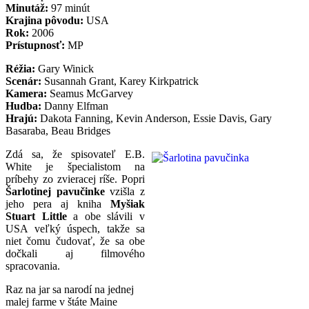
Minutáž:
97 minút
Krajina pôvodu:
USA
Rok:
2006
Prístupnosť:
MP
Réžia:
Gary Winick
Scenár:
Susannah Grant, Karey Kirkpatrick
Kamera:
Seamus McGarvey
Hudba:
Danny Elfman
Hrajú:
Dakota Fanning, Kevin Anderson, Essie Davis, Gary
Basaraba, Beau Bridges
Zdá sa, že spisovateľ E.B.
White je špecialistom na
príbehy zo zvieracej ríše. Popri
Šarlotinej pavučinke
vzišla z
jeho pera aj kniha
Myšiak
Stuart Little
a obe slávili v
USA veľký úspech, takže sa
niet čomu čudovať, že sa obe
dočkali aj filmového
spracovania.
Raz na jar sa narodí na jednej
malej farme v štáte Maine