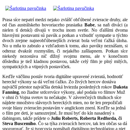
Prasa síce nepatrí medzi nejako zvlášť obľúbené zvieracie druhy, ale
od čias austrálskeho hovoriaceho prasiatka
Babe
, sa naň diváci (a
nielen tí detskí) dívajú v trochu inom svetle. No ďalšími dvoma
hlavnými postavami sú pavúk a potkan a vzbudiť sympatie u týchto
dvoch zrejme najneobľúbenejších zvierat bola veľmi ťažká úloha.
No u mňa to zabralo a vzhľadom k tomu, ako pavúky neznášam, si
odteraz dvakrát rozmyslím, či nejakého zašliapnem. Potkan síce
niekedy nezostáva nič dlžný svojmu menu, ale v konečnom
dôsledku je tiež kladnou postavou, takže celý film je plný milých,
sympatických a vtipných postavičiek.
Keďže väčšinu postáv tvoria digitálne upravené zvieratá, hodnotiť
herecké výkony sa dá veľmi ťažko. Zo živých hercov dostáva
najväčší priestor najväčšia detská hviezda posledných rokov
Dakota
Fanning
, no žiadne srdcervúce výkony, aké podala vo filmov Muž
v ohni či Vojna svetov tu nečakajte. V záverečných titulkoch síce
nájdete množstvo slávnych hereckých mien, no tie len prepožičali
svoje hlasy zvieracím postavám v anglickom znení. Keďže sa jedná
o film pre deti, je samozrejmé, že musí byť do kín nasadený s
dabingom, takže prídete o
Juliu Roberts, Roberta Redforda, či
Steva Buscemiho
. Čo sa týka zvieracích hercov, tak len občas sa dá
spozorovať, že si tvorcovia pomáhali digitálnou technológiou a niet