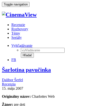
Toggle navigation
Recenzie
Rozhovory
Témy
Seriály
Vyhľadávanie
Hľadať
FB
Šarlotina pavučinka
Dalibor Šerfel
Recenzia
15. mája 2007
Originálny názov:
Charlottes Web
Žáner:
pre deti