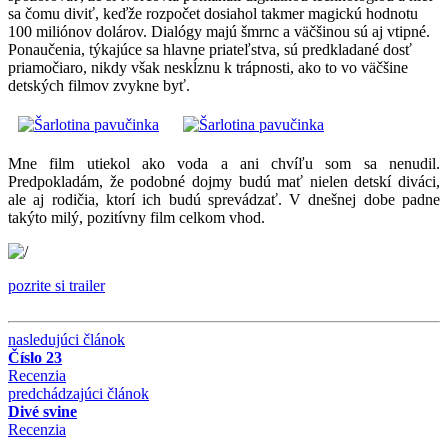
sa čomu diviť, keďže rozpočet dosiahol takmer magickú hodnotu
100 miliónov dolárov. Dialógy majú šmrnc a väčšinou sú aj vtipné.
Ponaučenia, týkajúce sa hlavne priateľstva, sú predkladané dosť
priamočiaro, nikdy však neskĺznu k trápnosti, ako to vo väčšine
detských filmov zvykne byť.
Mne film utiekol ako voda a ani chvíľu som sa nenudil.
Predpokladám, že podobné dojmy budú mať nielen detskí diváci,
ale aj rodičia, ktorí ich budú sprevádzať. V dnešnej dobe padne
takýto milý, pozitívny film celkom vhod.
pozrite si trailer
nasledujúci článok
Číslo 23
Recenzia
predchádzajúci článok
Divé svine
Recenzia