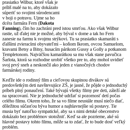
prasiatko Wilbur, ktoré však je
príliš malé na to, aby dokázalo
súperiť so svojimi súrodencami
v boji o potravu. Ujme sa ho
dcéra farmára Fern (
Dakota
Fanning
), čím ho zachráni pred istou smrťou. Ako však Wilbur
rastie, už ďalej nie je možné, aby býval v dome a tak ho Fern
zanesie na farmu k svojmu strýkovi. Tu sa prasiatko skamaráti s
ďalšími zvieracími obyvateľmi – koňom Ikeom, ovcou Samuelom,
kravami Betsy a Bitsy, husacím párikom Gussy a Golly a potkanom
Templetonom. Najväčšou kamarátkou sa mu však stane pavučica
Šarlota, ktorá sa rozhodne urobiť všetko pre to, aby mohol uvidieť
svoj prvý sneh a neskončil ako jeden z vianočných chodov
farmárskej rodiny.
Keďže ide o rodinný film a cieľovou skupinou divákov sú
predovšetkým deti navštevujúce ZŠ, je jasné, že pôjde o jednoduchý
príbeh plný ponaučení. Také bývajú všetky filmy pre deti, záleží ale
na spracovaní. Nie je jednoduché udržať si pozornosť detí počas
celého filmu. Okrem toho, že sa vo filme neustále musí niečo diať,
dôležitou súčasťou býva humor a najhlavnejšie sú postavy. Tie
musia byť natoľko sympatické, aby sa s nimi detské obecenstvo
dokázalo bez problémov stotožniť. Keď sa ale pozrieme, aké sú
hlavné postavy tohto filmu, môže sa to zdať, že to bude dosť veľký
problém.