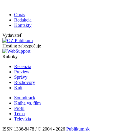
O nás
Redakcia
Kontakty
Vydavateľ
Hosting zabezpečuje
Rubriky
Recenzia
Preview
Správy
Rozhovory
Kult
Soundtrack
Kniha vs. film
Profil
Téma
Televízia
ISSN 1336-8478 / © 2004 - 2026
Publikum.sk