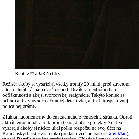
Reptile © 2023 Netflix
Režisér akoby si vystrieľal všetky tromfy 20 minút pred záverom
a ten natočil už iba na voľnochod. Divák sa neubráni dojmu
odfláknutosti a akejsi tvorcovskej rezignácie. Takýto koniec sa
nehodí ani k v úvode načrtnutej detektívke, ani k introspektívnej
policajnej dráme.
Zľahka nadpriemerný dojem zachraňuje remeselná stránka. Oproti
aktuálnemu trendu, pri ktorom tie najdrahšie projekty Netflixu
vyzerajú akoby si niekto ulial polku rozpočtu na svoj účet na
Kajmanských ostrovoch (ako príklad uveďme fiasko
Gray Man
),