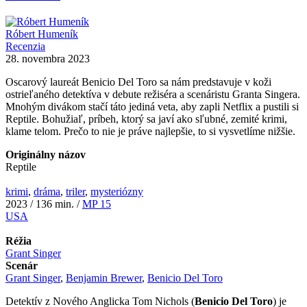
Róbert Humeník
Recenzia
28. novembra 2023
Oscarový laureát Benicio Del Toro sa nám predstavuje v koži
ostrieľaného detektíva v debute režiséra a scenáristu Granta Singera.
Mnohým divákom stačí táto jediná veta, aby zapli Netflix a pustili si
Reptile. Bohužiaľ, príbeh, ktorý sa javí ako sľubné, zemité krimi,
klame telom. Prečo to nie je práve najlepšie, to si vysvetlíme nižšie.
Originálny názov
Reptile
krimi
,
dráma
,
triler
,
mysteriózny
2023 / 136 min. /
MP 15
USA
Réžia
Grant Singer
Scenár
Grant Singer
,
Benjamin Brewer
,
Benicio Del Toro
Detektív z Nového Anglicka Tom Nichols (
Benicio Del Toro
) je