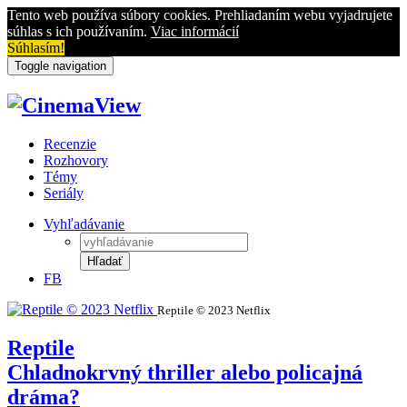
Tento web používa súbory cookies. Prehliadaním webu vyjadrujete
súhlas s ich používaním.
Viac informácií
Súhlasím!
Toggle navigation
Recenzie
Rozhovory
Témy
Seriály
Vyhľadávanie
Hľadať
FB
Reptile © 2023 Netflix
Reptile
Chladnokrvný thriller alebo policajná
dráma?