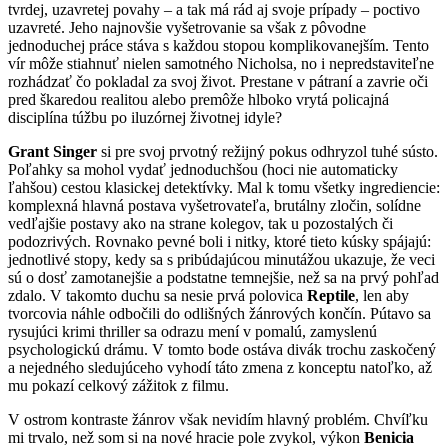
tvrdej, uzavretej povahy – a tak má rád aj svoje prípady – poctivo
uzavreté. Jeho najnovšie vyšetrovanie sa však z pôvodne
jednoduchej práce stáva s každou stopou komplikovanejším. Tento
vír môže stiahnuť nielen samotného Nicholsa, no i nepredstaviteľne
rozhádzať čo pokladal za svoj život. Prestane v pátraní a zavrie oči
pred škaredou realitou alebo premôže hlboko vrytá policajná
disciplína túžbu po iluzórnej životnej idyle?
Grant Singer
si pre svoj prvotný režijný pokus odhryzol tuhé sústo.
Poľahky sa mohol vydať jednoduchšou (hoci nie automaticky
ľahšou) cestou klasickej detektívky. Mal k tomu všetky ingrediencie:
komplexná hlavná postava vyšetrovateľa, brutálny zločin, solídne
vedľajšie postavy ako na strane kolegov, tak u pozostalých či
podozrivých. Rovnako pevné boli i nitky, ktoré tieto kúsky spájajú:
jednotlivé stopy, kedy sa s pribúdajúcou minutážou ukazuje, že veci
sú o dosť zamotanejšie a podstatne temnejšie, než sa na prvý pohľad
zdalo. V takomto duchu sa nesie prvá polovica
Reptile
, len aby
tvorcovia náhle odbočili do odlišných žánrových končín. Pútavo sa
rysujúci krimi thriller sa odrazu mení v pomalú, zamyslenú
psychologickú drámu. V tomto bode ostáva divák trochu zaskočený
a nejedného sledujúceho vyhodí táto zmena z konceptu natoľko, až
mu pokazí celkový zážitok z filmu.
V ostrom kontraste žánrov však nevidím hlavný problém. Chvíľku
mi trvalo, než som si na nové hracie pole zvykol, výkon
Benicia