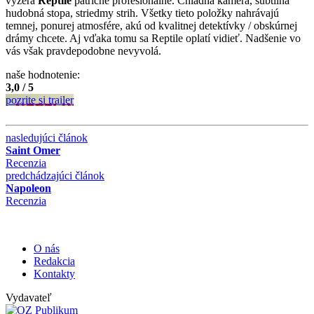
vyzerá
Reptile
patrične profesionálne. Chladná kamera, subtílna
hudobná stopa, striedmy strih. Všetky tieto položky nahrávajú
temnej, ponurej atmosfére, akú od kvalitnej detektívky / obskúrnej
drámy chcete. Aj vďaka tomu sa Reptile oplatí vidieť. Nadšenie vo
vás však pravdepodobne nevyvolá.
naše hodnotenie:
3,0 / 5
pozrite si trailer
nasledujúci článok
Saint Omer
Recenzia
predchádzajúci článok
Napoleon
Recenzia
O nás
Redakcia
Kontakty
Vydavateľ