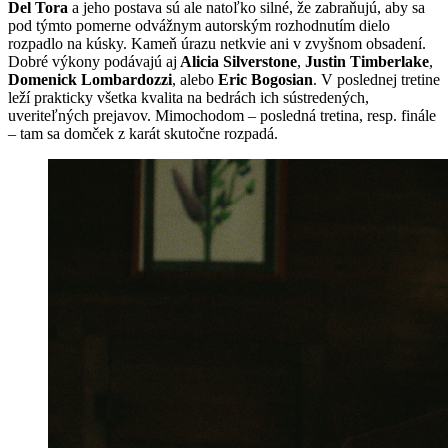
Del Tora
a jeho postava sú ale natoľko silné, že zabraňujú, aby sa
pod týmto pomerne odvážnym autorským rozhodnutím dielo
rozpadlo na kúsky. Kameň úrazu netkvie ani v zvyšnom obsadení.
Dobré výkony podávajú aj
Alicia Silverstone
,
Justin Timberlake
,
Domenick Lombardozzi
, alebo
Eric Bogosian
. V poslednej tretine
leží prakticky všetka kvalita na bedrách ich sústredených,
uveriteľných prejavov. Mimochodom – posledná tretina, resp. finále
– tam sa domček z karát skutočne rozpadá.