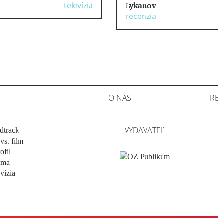
televízia
Lykanov
recenzia
O NÁS
R
VYDAVATEĽ
dtrack
vs. film
ofil
éma
evízia