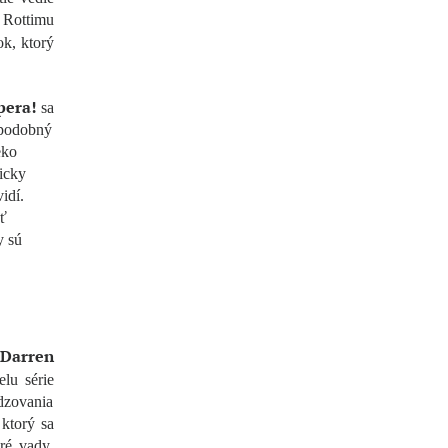
 Rottimu
ok, ktorý
pera!
sa
 podobný
eko
icky
idí.
ť
y sú
Darren
elu série
dzovania
 ktorý sa
ré vady,