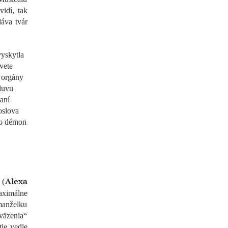
idí, tak
dáva tvár
yskytla
vete
 orgány
luvu
aní
oslova
ko démon
Alexa
 (
aximálne
 manželku
“väzenia“
tie vedie