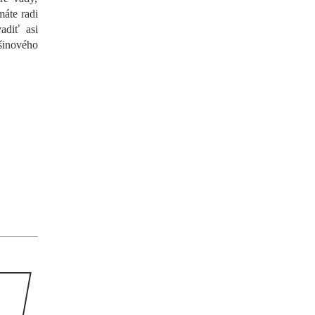
máte radi
adiť asi
šinového