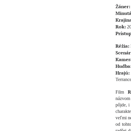
Žáner:
Minutá
Krajin
Rok:
20
Prístu
Réžia:
Scenár
Kamer
Hudba
Hrajú:
Terrance
R
Film
názvom 
pôjde, i
charakt
veľmi ne
od tohto
radšej 