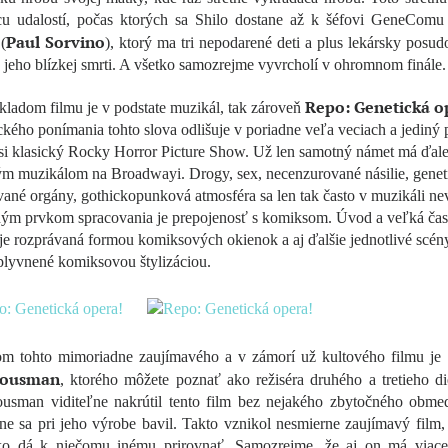
cu udalostí, počas ktorých sa Shilo dostane až k šéfovi GeneComu
Paul Sorvino
(
), ktorý ma tri nepodarené deti a plus lekársky posud
 jeho blízkej smrti. A všetko samozrejme vyvrcholí v ohromnom finále.
Repo: Genetická o
kladom filmu je v podstate muzikál, tak zároveň
ckého ponímania tohto slova odlišuje v poriadne veľa veciach a jediný
asi klasický Rocky Horror Picture Show. Už len samotný námet má ďal
ým muzikálom na Broadwayi. Drogy, sex, necenzurované násilie, genet
ané orgány, gothickopunková atmosféra sa len tak často v muzikáli nev
ným prvkom spracovania je prepojenosť s komiksom. Úvod a veľká čas
je rozprávaná formou komiksových okienok a aj ďalšie jednotlivé scén
plyvnené komiksovou štylizáciou.
om tohto mimoriadne zaujímavého a v zámorí už kultového filmu je
Bousman
, ktorého môžete poznať ako režiséra druhého a tretieho di
usman viditeľne nakrútil tento film bez nejakého zbytočného obme
ne sa pri jeho výrobe bavil. Takto vznikol nesmierne zaujímavý film,
ko dá k niečomu inému prirovnať. Samozrejme, že aj on má viace