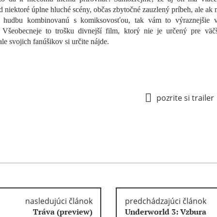
d niektoré úplne hluché scény, občas zbytočné zauzlený príbeh, ale ak 
 hudbu kombinovanú s komiksovosťou, tak vám to výraznejšie v
 Všeobecneje to trošku divnejší film, ktorý nie je určený pre väč
ale svojich fanúšikov si určite nájde.
pozrite si trailer
nasledujúci článok
predchádzajúci článok
Tráva (preview)
Underworld 3: Vzbura