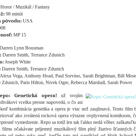
Horor / Muzikál / Fantasy
ž:
98 minút
a pôvodu:
USA
08
pnosť:
MP 15
Darren Lynn Bousman
:
Darren Smith, Terrance Zdunich
a:
Joseph White
:
Darren Smith, Terrance Zdunich
Alexa Vega, Anthony Head, Paul Sorvino, Sarah Brightman, Bill Mose
 Zdunich, Paris Hilton, Nivek Ogre, Rebecca Marshall, Sarah Power
epo: Genetická opera!
už svojím
divákovi vcelku presne napovedá, o čo asi
 keď kombinácia genetika a opera je viac než zaujímavá. Tento film 
erizovať ako zvrátená rocková opera výrazne ovplyvnená komiksom, čo
presné vymedzenie. Repo sa totiž len tak ľahko nedá vôbec zaškatuľ
 filmu očakávate príjemný muzikálový film plný žiarivo šťastných čí
dajte od neho ruky preč, keďže toto má napríklad od High School 