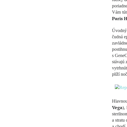
poriadn
Vám túto
Paris H
Úvodný 
čudná ep
zavládn
postihn
s GeneCo
stávajú 
vytrhnúť
plíží n
Hlavnou
Vega
),
sterilno
a stratu
a chodí 