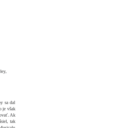
ley,
by sa dal
 je však
kovať. Ak
siel, tak
Musicalu