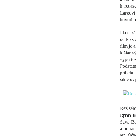
k reťaz
Largovi 
hovorí o
I keď zá
od klasi
film je 
k žiariv
vypestov
Podstat
príbehu 
silne ov
Režisér
Lynn 
Saw. Bo
a poriad
len ťaž