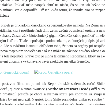
e ďaleko. Pokiaľ máte naopak chuť na niečo, čo sa len tak bežne nev
 snímku vrelo odporúča. Už len kvôli tomu, že uvidíte ako sa rozpa
ilton
.
príbeh je príkladom klasického cyberpunkového námetu. Na Zemi sa v
idémia, ktorá postihuje ľudí tým, že im začnú odumierať orgány a na s
e chaos. Zrazu však biotechnický gigant GeneCo začne ponúkať umelé
utým ľuďom. Tí ale nepočtajú s podmienkami, za ktorých podpisujú zm
. Ide o zvláštnu klauzulu ohľadom toho, že tieto sa orgány pri nesplác
znova majetkom spoločnosti a tá ich môže na základe nového zákona d
 z tela neplatiča. Práve toto je úloha tajomného Repomana, ktorý sa a
očnými ulicami a vykonáva krvavú exekúciu majetku GeneCo.
 postavou filmu nie je ani tak Repo, ale skôr sedemnásťročná Shilo
Anthony Stewart Head
 ktorú jej otec Nathan Wallace (
) drží v m
m prostredí, pretože je chorá a Nathan stratil pre chorobu už svoju
 dcéry by asi neprežil. Napriek tomu Shilo pravidelne uniká zo svojho 
ku hrobu svojej matky, kde raz stretne vykrádača hrobu. Toto stretnu