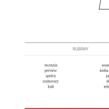
RUBRIKY
recenzia
soun
preview
kniha 
správy
pr
rozhovory
t
kult
tel