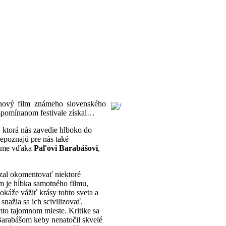
j nový film známeho slovenského
 spomínanom festivale získal…
ktorá nás zavedie hlboko do
nepoznajú pre nás také
díme vďaka
Paľovi Barabášovi
,
zal okomentovať niektoré
m je hĺbka samotného filmu,
okáže vážiť krásy tohto sveta a
ažia sa ich scivilizovať.
mto tajomnom mieste. Kritike sa
l Barabášom keby nenatočil skvelé