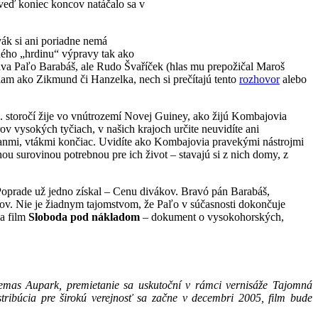
(veď koniec koncov natáčalo sa v
vák si ani poriadne nemá
ného „hrdinu“ výpravy tak ako
áva Paľo Barabáš, ale Rudo Švaříček (hlas mu prepožičal Maroš
iam ako Zikmund či Hanzelka, nech si prečítajú tento
rozhovor
alebo
1. storočí žije vo vnútrozemí Novej Guiney, ako žijú Kombajovia
ov vysokých tyčiach, v našich krajoch určite neuvidíte ani
kanmi, vtákmi končiac. Uvidíte ako Kombajovia pravekými nástrojmi
u surovinou potrebnou pre ich život – stavajú si z nich domy, z
oprade už jedno získal – Cenu divákov. Bravó pán Barabáš,
ov. Nie je žiadnym tajomstvom, že Paľo v súčasnosti dokončuje
 a film
Sloboda pod nákladom
– dokument o vysokohorských,
emas Aupark, premietanie sa uskutoční v rámci vernisáže Tajomná
tribúcia pre širokú verejnosť sa začne v decembri 2005, film bude