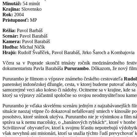
Minutáž:
54 minút
Krajina:
Slovensko
Rok:
2004
Prístupnosť:
MP
Réžia:
Pavol Barbáš
Scenár:
Pavol Barabáš
Kamera:
Pavol Barabáš
Hudba:
Michal Ničík
Hrajú:
Rudolf Švaříček, Pavol Barabáš, Jirko Šaroch a Kombajovia
Včera sa v Poprade skončil trinásty ročník medzinárodného festi
dokumentaristu Pavla Barabáša
Pururambo
. Dôkazom, že nový film 
Pururambo je filmom o výprave známeho českého cestovateľa
Rudol
panenskej indonézskej džungle, cesta, v ktorej budeme putovať akoby 
samozrejmé veci ako koleso či nádoby. Ocitneme sa v krajine, kde sa 
ktorý sa výpravy zúčastnil spoločne so svojou neodmysliteľnou kame
Pururambo je vďaka skvelému scenáru jedným z najzabávanejších fil
situácie naozaj vtipne čo dokazoval nefalšovaný smiech v kinosále 
posolstvo, ktoré snímok ukrýva. Pururambo nie je výnimkou a film ná
správa sa k nemu macošsky, o „banánových rybkách“, ktoré v honbe z
Scivilizovať obyvateľov, ktorí k svojmu šťastiu nepotrebujú výdobyt
však nevyhnú ani misionári, ktorí sa snažia týchto ľudí prevychovať k