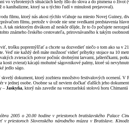
ni vo vyhrotených situáciách kedy išlo do slova a do písmena o život 
ž o kanibalizme, ktorý sa u týchto ľudí v minulosti prejavoval).
odu filmu, ktorý nás akosi rýchlo vťahuje na miesto Novej Guiney, di
zprávačom filmu, pretože v úvode nie sme svedkami predstavenia hlav
. A tak niektorým divákom až neskôr dôjde, že to čo počujete nerozpr
 tohto známeho českého cestovateľa, prirovnávaného k takým osobnost
aviť, trošku popremýšľať a chcete sa dozvedieť niečo o tom ako sa v 2
rite. Veď nie každý deň máte možnosť vidieť príbytky stojace na 10 metr
vakých zvieracích potvor počnúc drobnými larvami, jašteričkami, pot
 kosti zvierat) kácajú mohutné ságovnikové palmy, ktoré sú nevyhnutno
ké jedlo ságo.
skvelý dokument, ktorý zozbiera množstvo festivalových ocenení. V P
sér v jednej osobe. Osobne sa už neviem dočkať ďalších jeho dokument
my –
Jaskyňa
, ktorý nás zavedie na venezuelskú stolovú horu Chimantá
óbra 2005 o 20.00 hodine v priestoroch bratislavského Palace Cin
ť v priestoroch Slovenského národného múzea v Bratislave. Kinodis