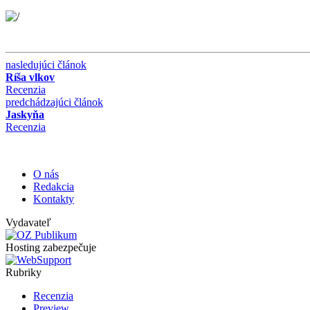
nasledujúci článok
Ríša vlkov
Recenzia
predchádzajúci článok
Jaskyňa
Recenzia
O nás
Redakcia
Kontakty
Vydavateľ
Hosting zabezpečuje
Rubriky
Recenzia
Preview