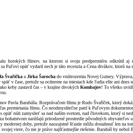
valu horských filmov, na ktorom si svoju predpremiéru odkrútil a
sa Paľovi opäť vydaril nech je táto recenzia a Cena divákov, ktorú na
fa Švaříčka
a
Jirka Šarocha
do vnútrozemia Novej Guiney. Výprava, 
späť v čase, pretože sa ocitneme na miestach kde ľudia ešte ani dnes 
ako keby zastavil čas – v krajine divokých
Kombajov
! To všetko uvi
rou.
mov Pavla Barabáša. Rozprávačom filmu je Rudo Švaříček, ktorý doká
počas premietania filmu. Čo neodmysliteľne patrí k Paľovym dokumento
s opäť núti zamyslieť sa nad našim svetom, nad človekom, ktorý si ned
a bohatstvom narúšajú prirodzené prostredie pôvodných obyvateľov a sn
ky modernej doby, pretože naozajstné šťastie môžu dosiahnuť len na to
 svojej viere, čo nie je práve najšťastnejšie riešenie. Barabáš by nebo