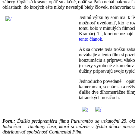
zábery. Opäť sú krásne, opäť sú akčné, opäť sa Paľo nebál nakrúcať a
oblastiach, do ktorých ešte nikdy nevstúpil biely človek, nehovoriac u
Jedinú výtku by som mal k úv
možnosť uvedomiť, kto je ro
tomu bolo v minulých filmoch
Kramár). Tí, ktorí nepoznajú
tento článok
.
Ak sa chcete teda trošku zab
neváhajte a tento film si poz
konzumáciu a prípravu všako
(sekery vyrobené z kameňov a
dužiny pripravujú svoje typic
Jednoducho povedané – opäť 
kameraman, scenárista a reži
ďalšie dve dlhometrážne fil
tatranských nosičoch.
Pozn.:
Ďalšia predpremiéra filmu Pururambo sa uskutoční 25. okt
Indonézia – Tamtamy času, ktorú si môžete v týchto dňoch prezrie
distribuovať spoločnosť Continental Film.