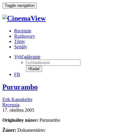
Toggle navigation
Recenzie
Rozhovory
Témy
Seriály
Vyhľadávanie
Hľadať
FB
Pururambo
Erik Kapsdorfer
Recenzia
17. októbra 2005
Originálny názov:
Pururambo
Žáner:
Dokumentárny