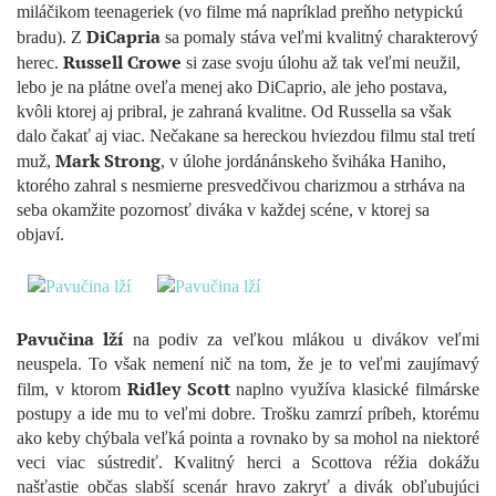
miláčikom teenageriek (vo filme má napríklad preňho netypickú
DiCapria
bradu). Z
sa pomaly stáva veľmi kvalitný charakterový
Russell Crowe
herec.
si zase svoju úlohu až tak veľmi neužil,
lebo je na plátne oveľa menej ako DiCaprio, ale jeho postava,
kvôli ktorej aj pribral, je zahraná kvalitne. Od Russella sa však
dalo čakať aj viac. Nečakane sa hereckou hviezdou filmu stal tretí
Mark Strong
muž,
, v úlohe jordánánskeho šviháka Haniho,
ktorého zahral s nesmierne presvedčivou charizmou a strháva na
seba okamžite pozornosť diváka v každej scéne, v ktorej sa
objaví.
Pavučina lží
na podiv za veľkou mlákou u divákov veľmi
neuspela. To však nemení nič na tom, že je to veľmi zaujímavý
Ridley Scott
film, v ktorom
naplno využíva klasické filmárske
postupy a ide mu to veľmi dobre. Trošku zamrzí príbeh, ktorému
ako keby chýbala veľká pointa a rovnako by sa mohol na niektoré
veci viac sústrediť. Kvalitný herci a Scottova réžia dokážu
našťastie občas slabší scenár hravo zakryť a divák obľubujúci