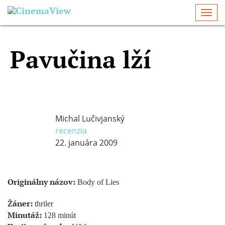
Togg
navi
Pavučina lží
Michal Lučivjanský
recenzia
22. januára 2009
Originálny názov:
Body of Lies
Žáner:
thriler
Minutáž:
128 minút