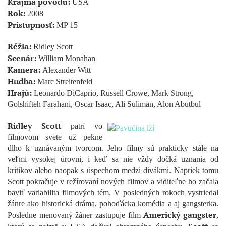
Krajina pôvodu:
USA
Rok:
2008
Prístupnosť:
MP 15
Réžia:
Ridley Scott
Scenár:
William Monahan
Kamera:
Alexander Witt
Hudba:
Marc Streitenfeld
Hrajú:
Leonardo DiCaprio, Russell Crowe, Mark Strong,
Golshifteh Farahani, Oscar Isaac, Ali Suliman, Alon Abutbul
Ridley Scott
patrí vo
filmovom svete už pekne
dlho k uznávaným tvorcom. Jeho filmy sú prakticky stále na
veľmi vysokej úrovni, i keď sa nie vždy dočká uznania od
kritikov alebo naopak s úspechom medzi divákmi. Napriek tomu
Scott pokračuje v režírovaní nových filmov a viditeľne ho začala
baviť variabilita filmových tém. V posledných rokoch vystriedal
žánre ako historická dráma, pohoďácka komédia a aj gangsterka.
Americký gangster
Posledne menovaný žáner zastupuje film
,