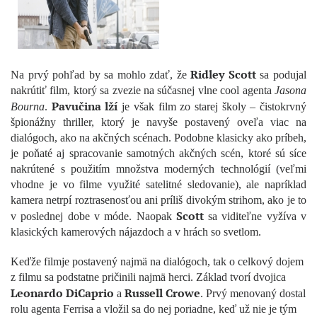
Ridley Scott
Na prvý pohľad by sa mohlo zdať, že
sa podujal
nakrútiť film, ktorý sa zvezie na súčasnej vlne cool agenta
Jasona
Pavučina lží
Bourna
.
je však film zo starej školy – čistokrvný
špionážny thriller, ktorý je navyše postavený oveľa viac na
dialógoch, ako na akčných scénach. Podobne klasicky ako príbeh,
je poňaté aj spracovanie samotných akčných scén, ktoré sú síce
nakrútené s použitím množstva moderných technológií (veľmi
vhodne je vo filme využité satelitné sledovanie), ale napríklad
kamera netrpí roztrasenosťou ani príliš divokým strihom, ako je to
Scott
v poslednej dobe v móde. Naopak
sa viditeľne vyžíva v
klasických kamerových nájazdoch a v hrách so svetlom.
Keďže filmje postavený najmä na dialógoch, tak o celkový dojem
z filmu sa podstatne pričinili najmä herci. Základ tvorí dvojica
Leonardo DiCaprio
Russell Crowe
a
. Prvý menovaný dostal
rolu agenta Ferrisa a vložil sa do nej poriadne, keď už nie je tým