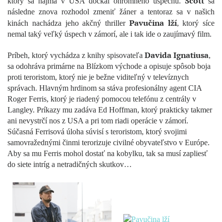
Scott
ktorý sa najmä v USA dočkal ohromného úspechu.
sa
následne znova rozhodol zmeniť žáner a tentoraz sa v našich
Pavučina lží
kinách nachádza jeho akčný thriller
, ktorý síce
nemal taký veľký úspech v zámorí, ale i tak ide o zaujímavý film.
Davida Ignatiusa
Príbeh, ktorý vychádza z knihy spisovateľa
,
sa odohráva primárne na Blízkom východe a opisuje spôsob boja
proti teroristom, ktorý nie je bežne viditeľný v televíznych
správach. Hlavným hrdinom sa stáva profesionálny agent CIA
Roger Ferris, ktorý je riadený pomocou telefónu z centrály v
Langley. Príkazy mu zadáva Ed Hoffman, ktorý prakticky takmer
ani nevystrčí nos z USA a pri tom riadi operácie v zámorí.
Súčasná Ferrisová úloha súvisí s teroristom, ktorý svojimi
samovražednými činmi terorizuje civilné obyvateľstvo v Európe.
Aby sa mu Ferris mohol dostať na kobylku, tak sa musí zapliesť
do siete intríg a netradičných skutkov…