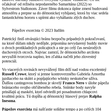
očakávať od režiséra nepodareného Samaritána (2022) so
Sylvestrom Stallonom. Záver filmu dokonca úplne zmení budovanú
atmosféru a prepne sa do démonickej vybíjanej, ktorá by viac sedela
fantastickému hororu s upírmi ako vyháňaniu zlých duchov.
Pápežov exorcista © 2023 Itafilm
Patetický finiš otvárajúci bránu bezpočtu prípadných pokračovaní,
na ktoré dúfam nikdy nedôjde, pripomína nevydarený buddy movie
o dvoch protikladných policajtoch a nie po celý čas nesúrodých
duchovných otcoch. Najviac zamrzí, že démonického arcilotra
nevyužili tvorcovia naplno, len zľahka načrtli jeho zlovestný
potenciál.
Vo viacerých rovinách nevyvážený film drží nad vodou excelentný
Russell Crowe
, ktorý si jemne kontroverzného Gabriela Amortha
jazdiaceho na skútri a popíjajúceho whisky neskutočne užíva.
Ďalšou castingovou bombou je skvelý
Franco Nero
v úlohe pápeža
brániaceho svojho obľúbeného rebela. Snímke body navyše
prinášajú aj maskéri, ktorí odviedli pri posadnutom chlapcovi
kvalitnú prácu. Tú dopĺňa aj démonický hlasový prejav
Ralpha
Inesona
.
Pápežov exorcista
má našťastie solídne tempo a po celých 104