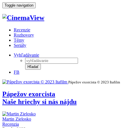
Toggle navigation
Recenzie
Rozhovory
Témy
Seriály
Vyhľadávanie
Hľadať
FB
Pápežov exorcista © 2023 Itafilm
Pápežov exorcista
Naše hriechy si nás nájdu
Martin Zielosko
Recenzia