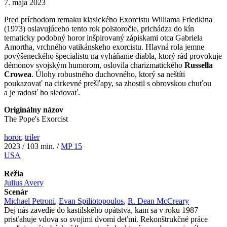
7. mája 2023
Pred príchodom remaku klasického Exorcistu Williama Friedkina
(1973) oslavujúceho tento rok polstoročie, prichádza do kín
tematicky podobný horor inšpirovaný zápiskami otca Gabriela
Amortha, vrchného vatikánskeho exorcistu. Hlavná rola jemne
povýšeneckého špecialistu na vyháňanie diabla, ktorý rád provokuje
démonov svojským humorom, oslovila charizmatického
Russella
Crowea
. Úlohy robustného duchovného, ktorý sa neštíti
poukazovať na cirkevné prešľapy, sa zhostil s obrovskou chuťou
a je radosť ho sledovať.
Originálny názov
The Pope's Exorcist
horor
,
triler
2023 / 103 min. /
MP 15
USA
Réžia
Julius Avery
Scenár
Michael Petroni
,
Evan Spiliotopoulos
,
R. Dean McCreary
Dej nás zavedie do kastilského opátstva, kam sa v roku 1987
prisťahuje vdova so svojimi dvomi deťmi. Rekonštrukčné práce