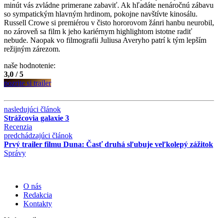
minút vás zvládne primerane zabaviť. Ak hľadáte nenáročnú zábavu
so sympatickým hlavným hrdinom, pokojne navštívte kinosálu.
Russell Crowe si premiérou v čisto hororovom žánri hanbu neurobil,
no zároveň sa film k jeho kariérnym highlightom istotne radiť
nebude. Naopak vo filmografii Juliusa Averyho patrí k tým lepším
režijným zárezom.
naše hodnotenie:
3,0 / 5
pozrite si trailer
nasledujúci článok
Strážcovia galaxie 3
Recenzia
predchádzajúci článok
Prvý trailer filmu Duna: Časť druhá sľubuje veľkolepý zážitok
Správy
O nás
Redakcia
Kontakty