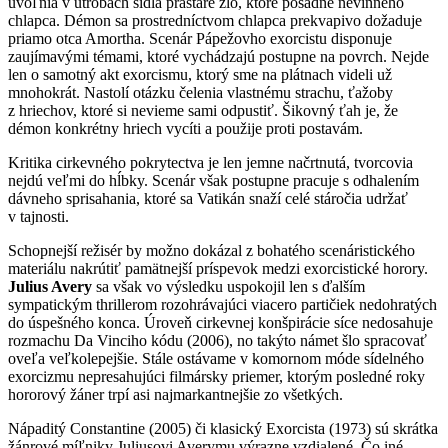
uvoľnia v útrobách sídla prastaré zlo, ktoré posadne nevinného
chlapca. Démon sa prostredníctvom chlapca prekvapivo dožaduje
priamo otca Amortha. Scenár Pápežovho exorcistu disponuje
zaujímavými témami, ktoré vychádzajú postupne na povrch. Nejde
len o samotný akt exorcismu, ktorý sme na plátnach videli už
mnohokrát. Nastolí otázku čelenia vlastnému strachu, ťažoby
z hriechov, ktoré si nevieme sami odpustiť. Šikovný ťah je, že
démon konkrétny hriech vycíti a použije proti postavám.
Kritika cirkevného pokrytectva je len jemne načrtnutá, tvorcovia
nejdú veľmi do hĺbky. Scenár však postupne pracuje s odhalením
dávneho sprisahania, ktoré sa Vatikán snaží celé stáročia udržať
v tajnosti.
Schopnejší režisér by možno dokázal z bohatého scenáristického
materiálu nakrútiť pamätnejší príspevok medzi exorcistické horory.
Julius Avery
sa však vo výsledku uspokojil len s ďalším
sympatickým thrillerom rozohrávajúci viacero partičiek nedohratých
do úspešného konca. Úroveň cirkevnej konšpirácie síce nedosahuje
rozmachu Da Vinciho kódu (2006), no takýto námet šlo spracovať
oveľa veľkolepejšie. Stále ostávame v komornom móde sídelného
exorcizmu nepresahujúci filmársky priemer, ktorým posledné roky
hororový žáner trpí asi najmarkantnejšie zo všetkých.
Nápaditý Constantine (2005) či klasický Exorcista (1973) sú skrátka
žánrové míľniky Juliusovi Averymu výrazne vzdialené. Čo iné