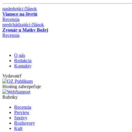
nasledujúci článok
Vianoce na štvrtú
Recenzia
predchádzajúci článok
Zvonár u Matky Božej
Recenzia
O nás
Redakcia
Kontakty
Vydavateľ
Hosting zabezpečuje
Rubriky
Recenzia
Preview
Správy
Rozhovory
Kult