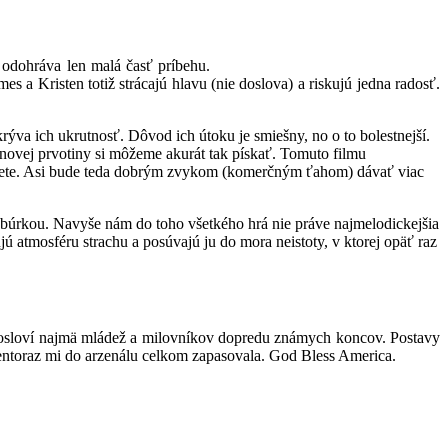
 odohráva len malá časť príbehu.
s a Kristen totiž strácajú hlavu (nie doslova) a riskujú jedna radosť.
ýva ich ukrutnosť. Dôvod ich útoku je smiešny, no o to bolestnejší.
novej prvotiny si môžeme akurát tak pískať. Tomuto filmu
 obete. Asi bude teda dobrým zvykom (komerčným ťahom) dávať viac
red búrkou. Navyše nám do toho všetkého hrá nie práve najmelodickejšia
ú atmosféru strachu a posúvajú ju do mora neistoty, v ktorej opäť raz
e osloví najmä mládež a milovníkov dopredu známych koncov. Postavy
 Tentoraz mi do arzenálu celkom zapasovala. God Bless America.