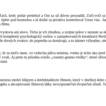
ch, kedy pohár pretiekol a Oni sa už dávno prezradili. Zoči-voči sa
 úplne pod kontrolou a tá druhá sa prestáva kontrolovať čoraz viac. Jame
 filmu.
lovia ani slovo. Ticho je ich zbraňou, a zrejme práve v nemote sa skr
ch kompletný psychologický rozbor, o zamaskovaných kreatúrach Berti
ade divných zvukov, do popredia sa dostávajú, a to takmer výhradne,
sné, že sa niečo stane, vo vzduchu pláva neistota, vonku je ticho ako p
 zvuk. Aj preto tu pôsobia sviežo „country-gramo-vložky“, ktoré oživuj
ciami.
 konsenzus medzi hlúpym a intelektuálnym filmom, ktorý v dnešnej dob
 logiku a akceptovanie filmovej látky nevyspytateľná dvojsečná zbraň.