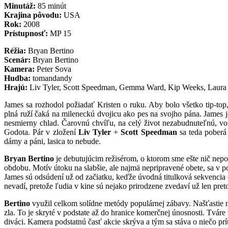
Minutáž:
85 minút
Krajina pôvodu:
USA
Rok:
2008
Prístupnosť:
MP 15
Réžia:
Bryan Bertino
Scenár:
Bryan Bertino
Kamera:
Peter Sova
Hudba:
tomandandy
Hrajú:
Liv Tyler, Scott Speedman, Gemma Ward, Kip Weeks, Laura M
James sa rozhodol požiadať Kristen o ruku. Aby bolo všetko tip-top
plná ruží čaká na mileneckú dvojicu ako pes na svojho pána. James j
nesmierny chlad. Čarovnú chvíľu, na celý život nezabudnuteľnú, vo 
Godota. Pár v zložení
Liv Tyler
+
Scott Speedman
sa teda poberá 
dámy a páni, lasica to nebude.
Bryan Bertino
je debutujúcim režisérom, o ktorom sme ešte nič nepoč
obdobu. Motív útoku na slabšie, ale najmä nepripravené obete, sa v 
James sú odsúdení už od začiatku, keďže úvodná titulková sekvencia 
nevadí, pretože ľudia v kine sú nejako prirodzene zvedaví už len preto,
Bertino
využil celkom solídne metódy populárnej zábavy. Našťastie 
zla. To je skryté v podstate až do hranice komerčnej únosnosti. Tvár
diváci. Kamera podstatnú časť akcie skrýva a tým sa stáva o niečo pr