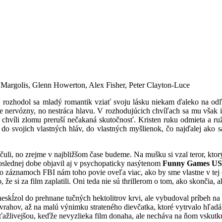
argolis, Glenn Howerton, Alex Fisher, Peter Clayton-Luce
, rozhodol sa mladý romantik vziať svoju lásku niekam ďaleko na odľ
e nervózny, no nestráca hlavu. V rozhodujúcich chvíľach sa mu však i
chvíli zlomu preruší nečakaná skutočnosť. Kristen ruku odmieta a ruže
do svojich vlastných hláv, do vlastných myšlienok, čo najďalej ako s
uli, no zrejme v najbližšom čase budeme. Na mušku si vzal teror, ktor
poslednej dobe objavil aj v psychopaticky nasýtenom
Funny Games U
o záznamoch FBI nám toho povie oveľa viac, ako by sme vlastne v tej c
 že si za film zaplatili. Oni teda nie sú thrillerom o tom, ako skončia, 
neskĺzol do prehnane tučných hektolitrov krvi, ale vybudoval príbeh 
e vrahov, až na malú výnimku strateného dievčatka, ktoré vytrvalo hľad
íťažlivejšou, keďže nevyzlieka film donaha, ale necháva na ňom vskutku