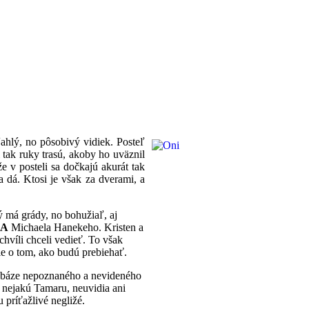
ahlý, no pôsobivý vidiek. Posteľ
 tak ruky trasú, akoby ho uväznil
 v posteli sa dočkajú akurát tak
a dá. Ktosi je však za dverami, a
ý má grády, no bohužiaľ, aj
SA
Michaela Hanekeho. Kristen a
hvíli chceli vedieť. To však
ale o tom, ako budú prebiehať.
na báze nepoznaného a nevideného
á nejakú Tamaru, neuvidia ani
 príťažlivé negližé.