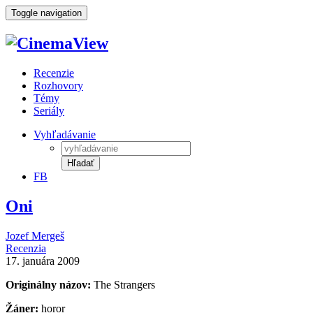
Toggle navigation
Recenzie
Rozhovory
Témy
Seriály
Vyhľadávanie
Hľadať
FB
Oni
Jozef Mergeš
Recenzia
17. januára 2009
Originálny názov:
The Strangers
Žáner:
horor