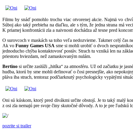
Filmu by snáď pomohlo trochu viac otvorenej akcie. Najmä vo chvíľa
Súboj ako taký prebieha na diaľku, ale s tým, že jedna strana má veci
K priamej konfrontácii zla a naivnosti dochádza až tesne pred koncom
O surovcoch v maskách sa toho veľa nedozvieme. Takmer celý čas nevys
Ak vo
Funny Games USA
sme si mohli urobiť o dvoch nespratníko
jednoducho chýba kontaktovosť postáv. Strach tu vzniká len na zákl
priestoru hviezdam, než zamaskovaným nulám.
Bertino
si určite zaslúži „hitíka“ za atmosféru. Už od začiatku je ja
hudba, ktorú by sme mohli definovať o čosi presnejšie, ako nepokojný
pláva iba strach, tentoraz podčiarknutý psychologicky vypätými situá
Oni sú kúskom, ktorý pred divákmi určite obstojí. Je to taký malý
z osi zla nemajú pre svoje činy skutočné dôvody. A to je pre ľudskú
pozrite si trailer