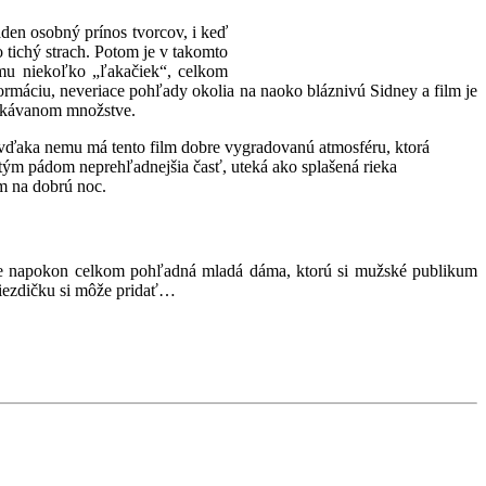
iaden osobný prínos tvorcov, i keď
o tichý strach. Potom je v takomto
omu niekoľko „ľakačiek“, celkom
ormáciu, neveriace pohľady okolia na naoko bláznivú Sidney a film je
očakávanom množstve.
vďaka nemu má tento film dobre vygradovanú atmosféru, ktorá
 tým pádom neprehľadnejšia časť, uteká ako splašená rieka
m na dobrú noc.
a je napokon celkom pohľadná mladá dáma, ktorú si mužské publikum
viezdičku si môže pridať…