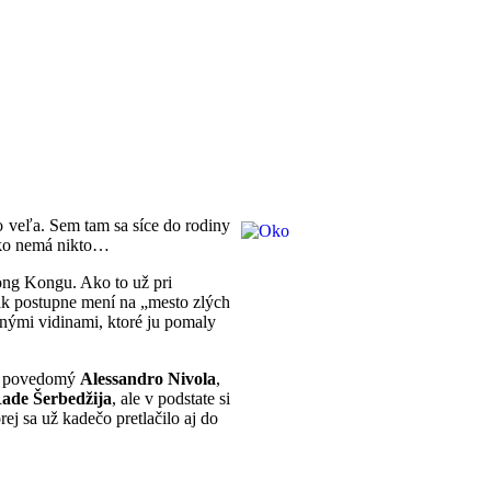
o veľa. Sem tam sa síce do rodiny
 oko nemá nikto…
Hong Kongu. Ako to už pri
šak postupne mení na „mesto zlých
emnými vidinami, ktoré ju pomaly
de povedomý
Alessandro Nivola
,
ade Šerbedžija
, ale v podstate si
rej sa už kadečo pretlačilo aj do