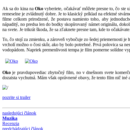
Ak sa do kina na
Oko
vyberiete, očakávať môžete presne to, čo ste už
remeselne je zvládnutý dobre. Je to klasický príklad na efektné stvárn
filme celkom prirodzené, že postava namiesto toho, aby jednoduch
nápaditý, no predsa len do bodky skopírovaný námet originálu, dokol
na svete. Je trikrát škoda, že sa zľaknete presne tam, kde to očakáv
To, čo stojí za zmienku, a zároveň vybočuje zo šedej priemernosti je 
vrcholí možno o čosi skôr, ako by bolo potrebné. Prvá polovica sa n
vodopádom. Napriek premenlivosti tempa je film pomerne solídne vy
Oko
je pravdupovediac zbytočný film, no v dnešnom svete komerčný
dozaista vychutná. Mám však oprávnené obavy, že tento film nič iné 
pozrite si trailer
nasledujúci článok
Muzika
Recenzia
predchádzajúci článok