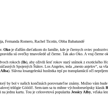
zija, Fernanda Romero, Rachel Ticotin, Obba Babatundé
ov.
Oko
je ďalším dieťatkom do famílie, kde je čiernych oviec podozriv
 spravidla sú ovečky tmavošedé až čierne. Tak ako Oko. A vraj čierne
dvoch rokoch (
Ils
), aby oživili šesť rokov starý snímok z exotického 
o súčasných Spojených Štátov. Los Angeles, teda „mesto anjelov“, sa v
 Alba
). Slávna losangeleská huslistka trpí po transplantácií očí nepríj
, ktorý by bol v našich končinách porovnateľne známy. Možno vám bu
balovej trilógie Góóól!. Sem-tam sa tu mihne východoeurópsky klasik
R
i na jednu kartu. Tou je celosvetová popularita
Jessicy Alby
, vďaka kto