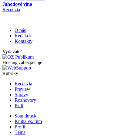
Jahodové víno
Recenzia
O nás
Redakcia
Kontakty
Vydavateľ
Hosting zabezpečuje
Rubriky
Recenzia
Preview
Správy
Rozhovory
Kult
Soundtrack
Kniha vs. film
Profil
Téma