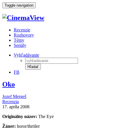
Toggle navigation
Recenzie
Rozhovory
Témy
Seriály
Vyhľadávanie
Hľadať
FB
Oko
Jozef Mergeš
Recenzia
17. apríla 2008
Originálny názov:
The Eye
Žáner:
horor/thrriler