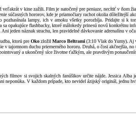
 veľakrát v kine zažili. Film je natočený pre peniaze, necítiť v ňom ž
enie súčasných hororov, kde je priamočiary rachot okolia dôležitejší ak
o pozhasínala lampy, ich v amoku všetky porozbíja. Pridajte si k t
a sa opakujúce flashbacky, ktoré málokedy prinesú novú konkrétnu inf
ate. Ani jeden náznak strachu, len pravidelné dávkovanie adrenalínu v 
hudba, ktorú pre
Oko
zložil
Marco Beltrami
(3:10 Vlak do Yumy). Aj 
esie v tajomnom duchu priemerného hororu. Druhá, o čosi akčnejšia, no
pointovaný a ukončený síce životne ťažkým, ale pravdivým ponaučení
ch filmov si svojich skalných fanúšikov určite nájde. Jessica Alb
ani neponúka. V každom prípade, kto nevidel ázijský originál, jednu h