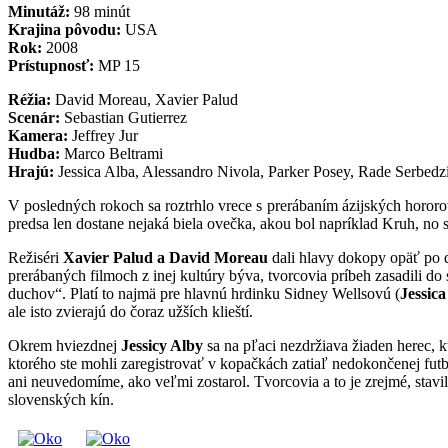
Minutáž:
98 minút
Krajina pôvodu:
USA
Rok:
2008
Prístupnosť:
MP 15
Réžia:
David Moreau, Xavier Palud
Scenár:
Sebastian Gutierrez
Kamera:
Jeffrey Jur
Hudba:
Marco Beltrami
Hrajú:
Jessica Alba, Alessandro Nivola, Parker Posey, Rade Serbed
V posledných rokoch sa roztrhlo vrece s prerábaním ázijských horor
predsa len dostane nejaká biela ovečka, akou bol napríklad Kruh, no
Režiséri
Xavier Palud a David Moreau
dali hlavy dokopy opäť po 
prerábaných filmoch z inej kultúry býva, tvorcovia príbeh zasadili d
duchov“. Platí to najmä pre hlavnú hrdinku Sidney Wellsovú (
Jessica
ale isto zvierajú do čoraz užších klieští.
Okrem hviezdnej
Jessicy Alby
sa na pľaci nezdržiava žiaden herec
ktorého ste mohli zaregistrovať v kopačkách zatiaľ nedokončenej fut
ani neuvedomíme, ako veľmi zostarol. Tvorcovia a to je zrejmé, stavil
slovenských kín.