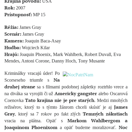
Krajina pôvodu:
USA
Rok:
2007
Prístupnosť:
MP 15
Réžia:
James Gray
Scenár:
James Gray
Kamera:
Joaquin Baca-Asay
Hudba:
Wojciech Kilar
Hrajú:
Joaquin Phoenix, Mark Wahlberk, Robert Duvall, Eva
Mendes, Antoni Corone, Danny Hoch, Tony Musante
Kriminálky vracajú úder! Po
Na
Scorseseho triumfe s
druhej strane
sa s filmami podobnej zápletky roztrhlo vrece a
Americky gangster
na diváka sa vyrojili či už
alebo Oscarová
Tato krajina nie je pre starých
Coenovka
. Medzi mnohých
James
režisérov, ktorý to s týmto žánrom chceli skúsiť je aj
Gray
Temných zákutiach
, ktorý sa 7 rokov po fakt zlých
Markom Wahlbergom a
vracia na plátna. Opäť s
Joaquinom Phoenixom
Noc
a opäť budeme moralizovať.