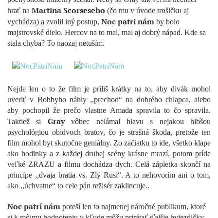
Martina Scorseseho
hrať na
(čo mu v úvode trošičku aj
Noc patri nám
vychádza) a zvolil iný postup,
by bolo
majstrovské dielo. Hercov na to mal, mal aj dobrý nápad. Kde sa
stala chyba? To naozaj netuším.
Nejde len o to že film je príliš krátky na to, aby divák mohol
uveriť v Bobbyho náhly ,,prechod“ na dobrého chlapca, alebo
aby pochopil že prečo vlastne Amada spravila to čo spravila.
Gray
Taktiež si
vôbec nelámal hlavu s nejakou hlbšou
psychológiou obidvoch bratov, čo je strašná škoda, pretože ten
film mohol byt skutočne geniálny. Zo začiatku to ide, všetko klape
ako hodinky a z každej druhej scény krásne mrazí, potom príde
veľké ZRAZU a filmu dochádza dych. Celá zápletka skončí na
princípe ,,dvaja bratia vs. Zlý Rusi“. A to nehovorím ani o tom,
ako ,,úchvatne“ to cele pán režisér zaklincuje..
Noc patrí nám
poteší len to najmenej náročné publikum, ktoré
si k môjmu hodnoteniu v kľude môžu prirátať ďalšie hviezdičky.