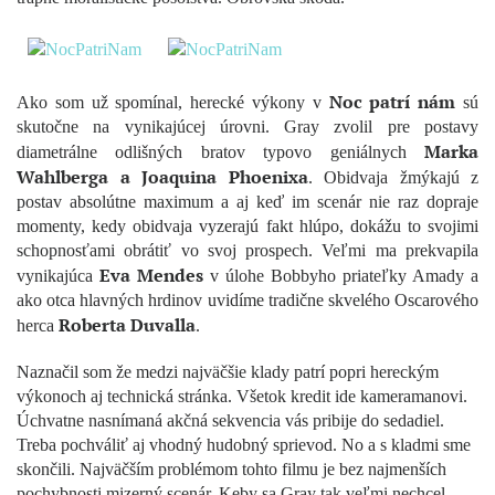
Noc patrí nám
Ako som už spomínal, herecké výkony v
sú
skutočne na vynikajúcej úrovni. Gray zvolil pre postavy
Marka
diametrálne odlišných bratov typovo geniálnych
Wahlberga a Joaquina Phoenixa
. Obidvaja žmýkajú z
postav absolútne maximum a aj keď im scenár nie raz dopraje
momenty, kedy obidvaja vyzerajú fakt hlúpo, dokážu to svojimi
schopnosťami obrátiť vo svoj prospech. Veľmi ma prekvapila
Eva Mendes
vynikajúca
v úlohe Bobbyho priateľky Amady a
ako otca hlavných hrdinov uvidíme tradične skvelého Oscarového
Roberta Duvalla
herca
.
Naznačil som že medzi najväčšie klady patrí popri hereckým
výkonoch aj technická stránka. Všetok kredit ide kameramanovi.
Úchvatne nasnímaná akčná sekvencia vás pribije do sedadiel.
Treba pochváliť aj vhodný hudobný sprievod. No a s kladmi sme
skončili. Najväčším problémom tohto filmu je bez najmenších
pochybnosti mizerný scenár. Keby sa Gray tak veľmi nechcel