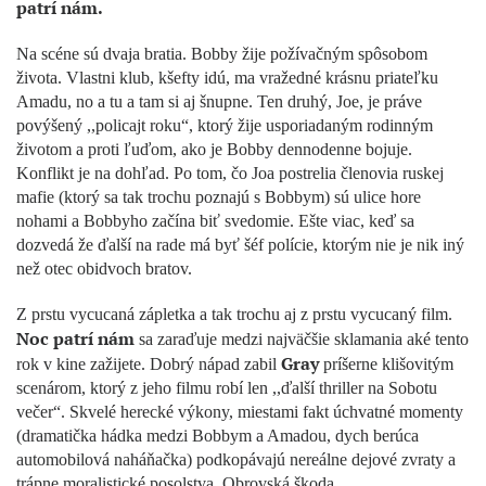
patrí nám.
Na scéne sú dvaja bratia. Bobby žije požívačným spôsobom
života. Vlastni klub, kšefty idú, ma vražedné krásnu priateľku
Amadu, no a tu a tam si aj šnupne. Ten druhý, Joe, je práve
povýšený ,,policajt roku“, ktorý žije usporiadaným rodinným
životom a proti ľuďom, ako je Bobby dennodenne bojuje.
Konflikt je na dohľad. Po tom, čo Joa postrelia členovia ruskej
mafie (ktorý sa tak trochu poznajú s Bobbym) sú ulice hore
nohami a Bobbyho začína biť svedomie. Ešte viac, keď sa
dozvedá že ďalší na rade má byť šéf polície, ktorým nie je nik iný
než otec obidvoch bratov.
Z prstu vycucaná zápletka a tak trochu aj z prstu vycucaný film.
Noc patrí nám
sa zaraďuje medzi najväčšie sklamania aké tento
Gray
rok v kine zažijete. Dobrý nápad zabil
príšerne klišovitým
scenárom, ktorý z jeho filmu robí len ,,ďalší thriller na Sobotu
večer“. Skvelé herecké výkony, miestami fakt úchvatné momenty
(dramatička hádka medzi Bobbym a Amadou, dych berúca
automobilová naháňačka) podkopávajú nereálne dejové zvraty a
trápne moralistické posolstva. Obrovská škoda.