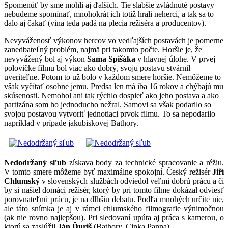
Spomenúť by sme mohli aj ďalších. Tie slabšie zvládnuté postavy
nebudeme spomínať, mnohokrát ich totiž hrali neherci, a tak sa to
dalo aj čakať (vina teda padá na plecia režiséra a producentov).
Nevyváženosť výkonov hercov vo vedľajších postavách je pomerne
zanedbateľný problém, najmä pri takomto počte. Horšie je, že
nevyvážený bol aj výkon
Sama Spišáka
v hlavnej úlohe. V prvej
polovičke filmu bol viac ako dobrý, svoju postavu stvárnil
uveriteľne. Potom to už bolo v každom smere horšie. Nemôžeme to
však vyčítať osobne jemu. Predsa len má iba 16 rokov a chýbajú mu
skúsenosti. Nemohol ani tak rýchlo dospieť ako jeho postava a ako
partizána som ho jednoducho nežral. Samovi sa však podarilo so
svojou postavou vytvoriť jednotiaci prvok filmu. To sa nepodarilo
napríklad v prípade jakubiskovej Bathory.
Nedodržaný sľub
získava body za technické spracovanie a réžiu.
V tomto smere môžeme byť maximálne spokojní. Český režisér
Jiří
Chlumský
v slovenských službách odviedol veľmi dobrú prácu a či
by si našiel domáci režisér, ktorý by pri tomto filme dokázal odviesť
porovnateľnú prácu, je na dlhšiu debatu. Podľa mnohých určite nie,
ale táto snímka je aj v rámci chlumského filmografie výnimočnou
(ak nie rovno najlepšou). Pri sledovaní upúta aj práca s kamerou, o
ktorú sa zaslúžil
Ján Ďuriš
(Bathory, Cinka Panna).