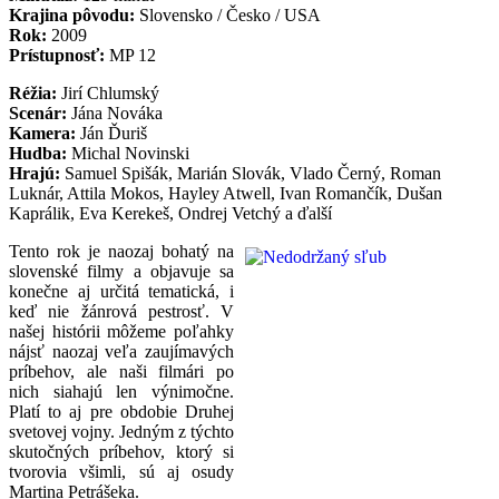
Krajina pôvodu:
Slovensko / Česko / USA
Rok:
2009
Prístupnosť:
MP 12
Réžia:
Jirí Chlumský
Scenár:
Jána Nováka
Kamera:
Ján Ďuriš
Hudba:
Michal Novinski
Hrajú:
Samuel Spišák, Marián Slovák, Vlado Černý, Roman
Luknár, Attila Mokos, Hayley Atwell, Ivan Romančík, Dušan
Kaprálik, Eva Kerekeš, Ondrej Vetchý a ďalší
Tento rok je naozaj bohatý na
slovenské filmy a objavuje sa
konečne aj určitá tematická, i
keď nie žánrová pestrosť. V
našej histórii môžeme poľahky
nájsť naozaj veľa zaujímavých
príbehov, ale naši filmári po
nich siahajú len výnimočne.
Platí to aj pre obdobie Druhej
svetovej vojny. Jedným z týchto
skutočných príbehov, ktorý si
tvorovia všimli, sú aj osudy
Martina Petrášeka.