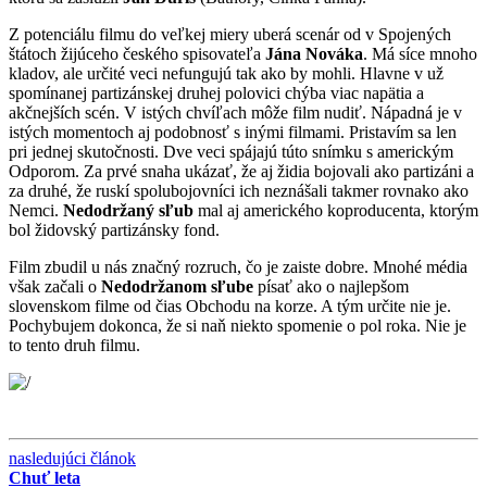
Z potenciálu filmu do veľkej miery uberá scenár od v Spojených
štátoch žijúceho českého spisovateľa
Jána Nováka
. Má síce mnoho
kladov, ale určité veci nefungujú tak ako by mohli. Hlavne v už
spomínanej partizánskej druhej polovici chýba viac napätia a
akčnejších scén. V istých chvíľach môže film nudiť. Nápadná je v
istých momentoch aj podobnosť s inými filmami. Pristavím sa len
pri jednej skutočnosti. Dve veci spájajú túto snímku s americkým
Odporom. Za prvé snaha ukázať, že aj židia bojovali ako partizáni a
za druhé, že ruskí spolubojovníci ich neznášali takmer rovnako ako
Nemci.
Nedodržaný sľub
mal aj amerického koproducenta, ktorým
bol židovský partizánsky fond.
Film zbudil u nás značný rozruch, čo je zaiste dobre. Mnohé média
však začali o
Nedodržanom sľube
písať ako o najlepšom
slovenskom filme od čias Obchodu na korze. A tým určite nie je.
Pochybujem dokonca, že si naň niekto spomenie o pol roka. Nie je
to tento druh filmu.
nasledujúci článok
Chuť leta