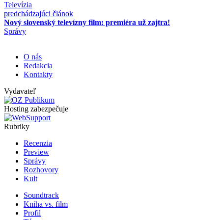
Televízia
predchádzajúci článok
Nový slovenský televízny film: premiéra už zajtra!
Správy
O nás
Redakcia
Kontakty
Vydavateľ
Hosting zabezpečuje
Rubriky
Recenzia
Preview
Správy
Rozhovory
Kult
Soundtrack
Kniha vs. film
Profil