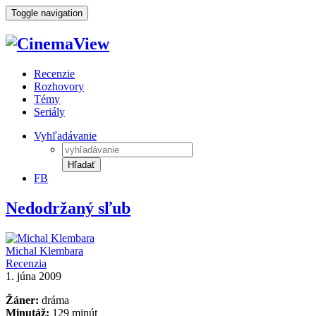
Toggle navigation
Recenzie
Rozhovory
Témy
Seriály
Vyhľadávanie
Hľadať
FB
Nedodržaný sľub
Michal Klembara
Recenzia
1. júna 2009
Žáner:
dráma
Minutáž:
129 minút