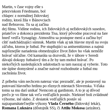
Martin, v čase vojny ešte s
priezviskom Friedmann, bol
chlapec z normálnej židovskej
rodiny, ktorá žila v Bánovciach
nad Bebravou. Tu sa aj začína
dej filmu. Vidíme rodinu, ich židovských aj nežidovských susedov,
priateľov a dokonca prezidenta Tisa, ktorý pôvodne pracoval na fare
hneď vedľa Synagógy. Atmosféra sa postupne mení a začína byť
cítiť nadchádzajúci súmrak. Martin však aj tak hlavne myslí na svoju
záľubu, ktorou je futbal. Pre stupňujúci sa antisemitizmus a najmä
najrôznejšie nariadenia obmedzujúce život židov ho však nemôže
hrávať súťažne. Od kamaráta sa dozvedá, že v tábore v Seredi
dávajú dokopy futbalový tím a že by tam mohol hrávať. Po
niekoľkých nasledujúcich udalostiach sa tam naozaj aj vyberie. Toto
nie úplne domyslené a značne naivné rozhodnutie a futbal mu
zachránia život.
Z príbehu vám nechcem nateraz viac prezradiť, ale je postavený na
putovaní hlavného hrdinu po rôznych miestach Slovenska. Vďaka
tomu sa mu darí unikať Nemcom aj gardistom. A to je aj dôvod
prečo je vo filme tak veľa vedľajších postáv. Niektoré boli zvládnuté
výborne, iné slabo. Z desiatok vedľajších postáv sú
najzapamätateľnejšie výkony
Vlada Černého
(židovský lekár),
Romana Luknára
(dôstojník SS), či
Attilu Mokosa
(arizátor).