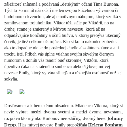
záležitosť snímaná a podávaná „detskými“ očami Tima Burtona.
Týchto 76 minút nás očarí nie len svojou kúzelnou výtvarnou či
hudobnou sekvenciou, ale aj emotívnym nábojom, ktorý vzniká v
zamilovanom trojuholníku. Viktor túži stále po Viktórií, no na
druhej strane je zmierený s Mŕtvou nevestou, ktorá až na
odpadávajúce končatiny a očnú buľvu, v ktorej prebýva ukecaný
červík, je tiež celkom očarujúca. Kto si koho nakoniec zoberie a
ako to dopadne nie je do poslednej chvíle absolútne známe a ani
trochu isté. Príbeh vás úplne vtiahne svojím skvelým čiernym
humorom a donúti vás fandiť buď skromnej Viktórii, ktorá
úpenlivo čaká na strateného snúbenca alebo štýlovej mŕtvej
neveste Emily, ktorý vytvára silnejšiu a ráznejšiu osobnosť než jej
sokyňa.
Dostávame sa k hereckému obsadeniu. Mládenca Viktora, ktorý si
nevie vybrať medzi dvoma svetmi a medzi dvoma nevestami,
Johnny
rozpráva kto iný ako Burtonov nerozlúčny, dvorný herec
Depp
Helena Bonham
. Hlas mŕtvej neveste Emily prepožičala