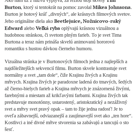
Tim
Ako nám už z názvu vyplýva, za réžiou stojí skvelý
Burton
Mikea Johnsona
, ktorý si tentokrát na pomoc zavolal
.
Burton je hotový kráľ „divných“, ale krásnych filmových svetov.
Beetlejuice, Nožnicovo-ruký
Jeho originálne diela ako
Edward
Veľká ryba
alebo
oplývajú krásnou vizuálnou a
hudobnou stránkou, či svetom plným farieb. To je svet Tima
Burtona a teraz nám prináša skvelú animovanú hororovú
romantiku s hustou dávkou čierneho humoru.
Vizuálna stránka je v Burtonových filmoch jedna z najlepších a
najdôležitejších sekvencií filmu. Burton skvele kontrastuje svet
normálny a svet „tam dole“, čiže Krajinu živých a Krajinu
mŕtvych. Krajina živých je paradoxne ladená do tmavých, šedých
až čierno-bielych farieb a Krajina mŕtvych je znázornená živými,
farebnými a miestam až krikľavými farbami. Krajina živých tak
predstavuje monotónny, ustarostený, aristokratický a nezáživný
svet a mŕtvy svet pravý opak – tam to žije jedna radosť! Je to
oveľa zábavnejší, odviazanejší a zaujímavejší svet ako „ten hore“.
Kostlivci a iné divné mŕtve stvorenia sa zabávajú a tancujú o sto
šesť.