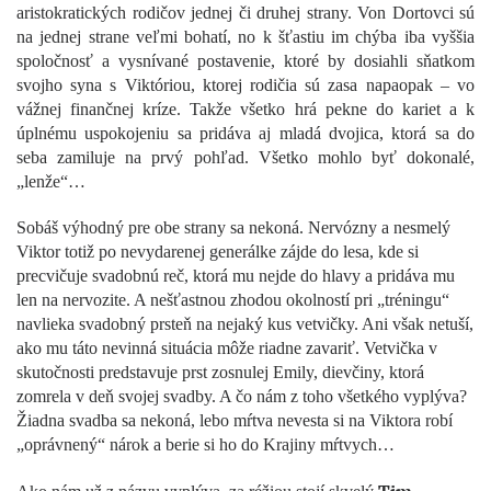
aristokratických rodičov jednej či druhej strany. Von Dortovci sú
na jednej strane veľmi bohatí, no k šťastiu im chýba iba vyššia
spoločnosť a vysnívané postavenie, ktoré by dosiahli sňatkom
svojho syna s Viktóriou, ktorej rodičia sú zasa napaopak – vo
vážnej finančnej kríze. Takže všetko hrá pekne do kariet a k
úplnému uspokojeniu sa pridáva aj mladá dvojica, ktorá sa do
seba zamiluje na prvý pohľad. Všetko mohlo byť dokonalé,
„lenže“…
Sobáš výhodný pre obe strany sa nekoná. Nervózny a nesmelý
Viktor totiž po nevydarenej generálke zájde do lesa, kde si
precvičuje svadobnú reč, ktorá mu nejde do hlavy a pridáva mu
len na nervozite. A nešťastnou zhodou okolností pri „tréningu“
navlieka svadobný prsteň na nejaký kus vetvičky. Ani však netuší,
ako mu táto nevinná situácia môže riadne zavariť. Vetvička v
skutočnosti predstavuje prst zosnulej Emily, dievčiny, ktorá
zomrela v deň svojej svadby. A čo nám z toho všetkého vyplýva?
Žiadna svadba sa nekoná, lebo mŕtva nevesta si na Viktora robí
„oprávnený“ nárok a berie si ho do Krajiny mŕtvych…