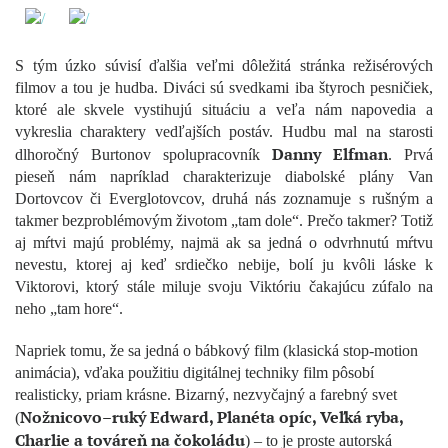
S tým úzko súvisí ďalšia veľmi dôležitá stránka režisérových
filmov a tou je hudba. Diváci sú svedkami iba štyroch pesničiek,
ktoré ale skvele vystihujú situáciu a veľa nám napovedia a
vykreslia charaktery vedľajších postáv. Hudbu mal na starosti
Danny Elfman
dlhoročný Burtonov spolupracovník
. Prvá
pieseň nám napríklad charakterizuje diabolské plány Van
Dortovcov či Everglotovcov, druhá nás zoznamuje s rušným a
takmer bezproblémovým životom „tam dole“. Prečo takmer? Totiž
aj mŕtvi majú problémy, najmä ak sa jedná o odvrhnutú mŕtvu
nevestu, ktorej aj keď srdiečko nebije, bolí ju kvôli láske k
Viktorovi, ktorý stále miluje svoju Viktóriu čakajúcu zúfalo na
neho „tam hore“.
Napriek tomu, že sa jedná o bábkový film (klasická stop-motion
animácia), vďaka použitiu digitálnej techniky film pôsobí
realisticky, priam krásne. Bizarný, nezvyčajný a farebný svet
Nožnicovo–ruký Edward, Planéta opíc, Veľká ryba,
(
Charlie a továreň na čokoládu
) – to je proste autorská