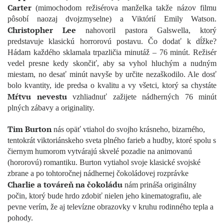
Carter
(mimochodom režisérova manželka takže názov filmu
pôsobí naozaj dvojzmyselne) a Viktórií Emily Watson.
Christopher Lee
nahovoril pastora Galswella, ktorý
predstavuje klasickú horrorovú postavu. Čo dodať k dĺžke?
Hádam každého sklamala trpazličia minutáž – 76 minút. Režisér
vedel presne kedy skončiť, aby sa vyhol hluchým a nudným
miestam, no desať minút navyše by určite nezaškodilo. Ale dosť
bolo kvantity, ide predsa o kvalitu a vy všetci, ktorý sa chystáte
Mŕtvu nevestu
vzhliadnuť zažijete nádherných 76 minút
plných zábavy a originality.
Tim Burton
nás opäť vtiahol do svojho krásneho, bizarného,
tentokrát viktoriánskeho sveta plného farieb a hudby, ktoré spolu s
čiernym humorom vytvárajú skvelé pozadie na animovanú
(hororovú) romantiku. Burton vytiahol svoje klasické svojské
zbrane a po tohtoročnej nádhernej čokoládovej rozprávke
Charlie a továreň na čokoládu
nám prináša originálny
počin, ktorý bude hrdo zdobiť nielen jeho kinematografiu, ale
pevne verím, že aj televízne obrazovky v kruhu rodinného tepla a
pohody.