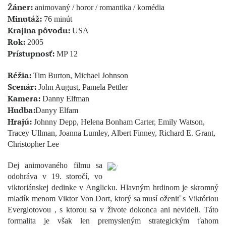
Žáner:
animovaný / horor / romantika / komédia
Minutáž:
76 minút
Krajina pôvodu:
USA
Rok:
2005
Prístupnosť:
MP 12
Réžia:
Tim Burton, Michael Johnson
Scenár:
John August, Pamela Pettler
Kamera:
Danny Elfman
Hudba:
Danyy Elfam
Hrajú:
Johnny Depp, Helena Bonham Carter, Emily Watson,
Tracey Ullman, Joanna Lumley, Albert Finney, Richard E. Grant,
Christopher Lee
Dej animovaného filmu sa
odohráva v 19. storočí, vo
viktoriánskej dedinke v Anglicku. Hlavným hrdinom je skromný
mladík menom Viktor Von Dort, ktorý sa musí oženiť s Viktóriou
Everglotovou , s ktorou sa v živote dokonca ani nevideli. Táto
formalita je však len premysleným strategickým ťahom