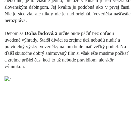
alebo nie, je to vlastne jedno, pretože v kinách je len verzia so
slovenským dabingom. Jej kvalita je podobná ako v prvej časti.
Nie je síce zlá, ale nikdy nie je nad originál. Veverička našťastie
nerozpráva.
Doba ľadová 2
Deťom sa
určite bude páčiť bez ohľadu
uvedené výhrady. Starší diváci sa zrejme tiež nebudú nudiť a
pravidelný výskyt veveričky na tom bude mať veľký podiel. Na
ďalší skutočne dobrý animovaný film si však ešte musíme počkať
a zrejme prišiel čas, keď to už nebude pravidlom, ale skôr
výnimkou.