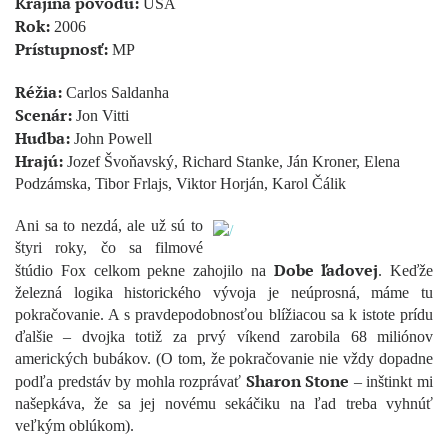
Krajina pôvodu:
USA
Rok:
2006
Prístupnosť:
MP
Réžia:
Carlos Saldanha
Scenár:
Jon Vitti
Hudba:
John Powell
Hrajú:
Jozef Švoňavský, Richard Stanke, Ján Kroner, Elena
Podzámska, Tibor Frlajs, Viktor Horján, Karol Čálik
Ani sa to nezdá, ale už sú to
štyri roky, čo sa filmové
Dobe ľadovej
štúdio Fox celkom pekne zahojilo na
. Keďže
železná logika historického vývoja je neúprosná, máme tu
pokračovanie. A s pravdepodobnosťou blížiacou sa k istote prídu
ďalšie – dvojka totiž za prvý víkend zarobila 68 miliónov
amerických bubákov. (O tom, že pokračovanie nie vždy dopadne
Sharon Stone
podľa predstáv by mohla rozprávať
– inštinkt mi
našepkáva, že sa jej novému sekáčiku na ľad treba vyhnúť
veľkým oblúkom).