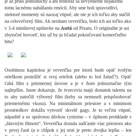
je až príliš jednoduchý a ani tentoraz sa nevyhneme nejakému
tomu lacnému naháňaniu emócií. Aby sme boli spravodliví,
niektoré momenty sú naozaj vtipné, ale nie je ich toľko aby stačili
na celovečerný film. Ak nerátam veveričku, bolo ich asi toľko ako
Autá
v 3-4 minútovej upútavke na
od Pixaru. O originalite je asi
zbytočné hovoriť, kto už by ju hľadal pokračovaní komerčného
hitu?
Osobitnou kapitolou je veverička pre ktorú bude opäť tvrdým
orieškom postrážiť si svoj oriešok (alebo to bol žaluď?). Opäť
ťahá film z priemernej úrovne a je v ňom jednoznačne tým
najlepším. Jasne dokazuje, že tvorcovia majú dostatok talentu na
to aby natočili výborný film (keby sa nemuseli prispôsobovať
priemernému vkusu). Na minimálnom priestore a s minimom
prostriedkov dokážu vytvoriť skvelé gagy. Je to veľmi vtipné,
nápadité a so správnou dávkou cynizmu – v úplnom protiklade s
„hlavným filmom“. Veverička dostala našťastie viac priestoru ako
v prvej časti (a o chĺpok z jej srsti je preto dvojka lepšia – len