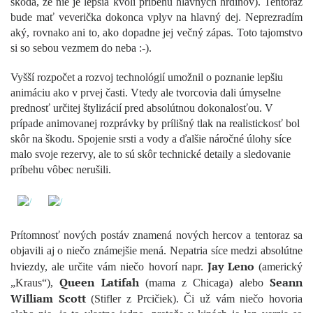
škoda, že nie je lepšia kvôli príbehu hlavných hrdinov). Tentoraz
bude mať veverička dokonca vplyv na hlavný dej. Neprezradím
aký, rovnako ani to, ako dopadne jej večný zápas. Toto tajomstvo
si so sebou vezmem do neba :-).
Vyšší rozpočet a rozvoj technológií umožnil o poznanie lepšiu
animáciu ako v prvej časti. Vtedy ale tvorcovia dali úmyselne
prednosť určitej štylizácií pred absolútnou dokonalosťou. V
prípade animovanej rozprávky by prílišný tlak na realistickosť bol
skôr na škodu. Spojenie srsti a vody a ďalšie náročné úlohy síce
malo svoje rezervy, ale to sú skôr technické detaily a sledovanie
príbehu vôbec nerušili.
Prítomnosť nových postáv znamená nových hercov a tentoraz sa
objavili aj o niečo známejšie mená. Nepatria síce medzi absolútne
Jay Leno
hviezdy, ale určite vám niečo hovorí napr.
(americký
Queen Latifah
Seann
„Kraus“),
(mama z Chicaga) alebo
William Scott
(Stifler z Prcičiek). Či už vám niečo hovoria