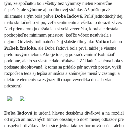
tým, že spočiatku boli všetky bez výnimky nielen komerčne
úspešné, ale výborné aj po filmovej stránke. Až prišlo prvé
Doba ľadová
sklamanie a tým bola práve
. Príliš jednoduchý dej,
málo skutočného vtipu, veľa sentimentu a všetko to dorazil záver.
Nad priemerom ju držala len skvelá veverička, ktorá ale dostala
pochopiteľne minimum priestoru, keďže vôbec nesúvisela s
Valiant
dejom. Odvtedy boli natočené aj slabšie filmy ako
alebo
Príbeh žraloka
, ale Doba ľadová bola prvá, takže je vlastne
prelomovým dielom. Ako je to s jej pokračovaním? Bohužiaľ
podobne, ale to sa vlastne dalo očakávať. Základná schéma bola v
podstate skopírovaná, k tomu sa pridalo pár nových postáv, vyšší
rozpočet a teda aj lepšia animácia a známejšie mená v castingu a
niektoré elementy sa zvýraznili (napr. veverička dostala viac
priestoru).
Doba ľadová
je určená hlavne detskému divákovi a na rozdiel
od iných animovaných filmov obsahuje o dosť menej odkazov pre
dospelých divákov. Je tu síce jedna takmer hororová scéna alebo