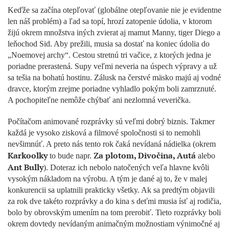
Keďže sa začína otepľovať (globálne otepľovanie nie je evidentne
len náš problém) a ľad sa topí, hrozí zatopenie údolia, v ktorom
žijú okrem množstva iných zvierat aj mamut Manny, tiger Diego a
leňochod Sid. Aby prežili, musia sa dostať na koniec údolia do
„Noemovej archy“. Cestou stretnú tri vačice, z ktorých jedna je
poriadne prerastená. Supy veľmi neveria na úspech výpravy a už
sa tešia na bohatú hostinu. Zálusk na čerstvé mäsko majú aj vodné
dravce, ktorým zrejme poriadne vyhladlo pokým boli zamrznuté.
A pochopiteľne nemôže chýbať ani nezlomná veverička.
Počítačom animované rozprávky sú veľmi dobrý biznis. Takmer
každá je vysoko zisková a filmové spoločnosti si to nemohli
nevšimnúť. A preto nás tento rok čaká nevídaná nádielka (okrem
Karkoolky
Za plotom, Divočina, Autá
to bude napr.
alebo
Ant Bully
). Doteraz ich nebolo natočených veľa hlavne kvôli
vysokým nákladom na výrobu. A tým je dané aj to, že v malej
konkurencii sa uplatnili prakticky všetky. Ak sa predtým objavili
za rok dve takéto rozprávky a do kina s deťmi musia ísť aj rodičia,
bolo by obrovským umením na tom prerobiť. Tieto rozprávky boli
okrem dovtedy nevídaným animačným možnostiam výnimočné aj