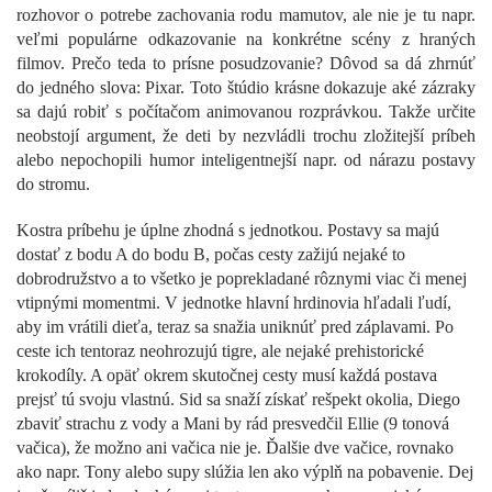
rozhovor o potrebe zachovania rodu mamutov, ale nie je tu napr.
veľmi populárne odkazovanie na konkrétne scény z hraných
filmov. Prečo teda to prísne posudzovanie? Dôvod sa dá zhrnúť
do jedného slova: Pixar. Toto štúdio krásne dokazuje aké zázraky
sa dajú robiť s počítačom animovanou rozprávkou. Takže určite
neobstojí argument, že deti by nezvládli trochu zložitejší príbeh
alebo nepochopili humor inteligentnejší napr. od nárazu postavy
do stromu.
Kostra príbehu je úplne zhodná s jednotkou. Postavy sa majú
dostať z bodu A do bodu B, počas cesty zažijú nejaké to
dobrodružstvo a to všetko je poprekladané rôznymi viac či menej
vtipnými momentmi. V jednotke hlavní hrdinovia hľadali ľudí,
aby im vrátili dieťa, teraz sa snažia uniknúť pred záplavami. Po
ceste ich tentoraz neohrozujú tigre, ale nejaké prehistorické
krokodíly. A opäť okrem skutočnej cesty musí každá postava
prejsť tú svoju vlastnú. Sid sa snaží získať rešpekt okolia, Diego
zbaviť strachu z vody a Mani by rád presvedčil Ellie (9 tonová
vačica), že možno ani vačica nie je. Ďalšie dve vačice, rovnako
ako napr. Tony alebo supy slúžia len ako výplň na pobavenie. Dej