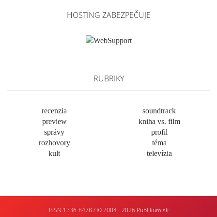
HOSTING ZABEZPEČUJE
RUBRIKY
recenzia
soundtrack
preview
kniha vs. film
správy
profil
rozhovory
téma
kult
televízia
ISSN 1336-8478 / © 2004 - 2026
Publikum.sk