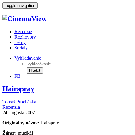
Toggle navigation
Recenzie
Rozhovory
Témy
Seriály
Vyhľadávanie
Hľadať
FB
Hairspray
Tomáš Procházka
Recenzia
24. augusta 2007
Originálny názov:
Hairspray
Žáner:
muzikál