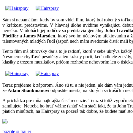
Sám si nepamätám, kedy by som videl film, ktorý bol robený s toľkou 
v krátkosti predstavíme. V hlavnej úlohe uvidíme vynikajúcu debu
herečku. V úlohách jej rodičov sa predstavia geniálny
John Travolt
Pheiffer
a
James Marsden
, ktorý svojim účelovým afektovaním a 
talentovaných mladých ľudí (aspoň nech mám svedomie čisté: mali by s
Tento film má obrovsky dar a to je radosť, ktorú v sebe ukrýva kaž
Nesmierne chytľavé pesničky a ten krásny pocit, keď odídete zo sály
klasiky z trezoru muzikálov, pričom rozhodne nehovorím len o tisíck
Teraz prejdeme k záporom. Áno sú tu a nie jeden, ale dám vám jednu r
že
Adam Shankmanovi
odpustite miesta, na ktorých sa trošičku ne
A prichádza pre mňa najkrajšia časť recenzie. Teraz si totiž vypočuje
zamilujete. Netreba ho brať vážne (snáď vám stačí fakt, že tu John Tra
piatich minútach, na Hairspray sa pozerá tak dobre, že budete mať sto 
pozrite si trailer