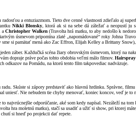
radosťou a entuziazmom. Tieto dve cenné vlastnosti zdieľalo aj superh
tantku
Nikki Blonsky
, ktorá ak si na sebe dá záležať a neopustí j
a
a
Christopher Walken
(Travolta hrá matku, to aby nedošlo k nedoro
žiarivým úsmevom pripomína zlaté „napomádované“ roky Johna Travoltu
me si pamätať mená ako Zac Effron, Elijah Kelley a Brittany Snow), kt
dý jeden záber. Každučká scéna žiary obrovským úsmevom, ktorý na nak
, vám dopraje práve počas tohto obdobia veľmi málo filmov.
Hairspray
ach odkazov na Pomádu, na ktorú tento film takpovediac nadväzuje.
adu. Skúste si zápory predstaviť ako hlavnú hrdinku. Správne, filmu by
chal uniesť. Nie nebudem tie chyby menovať, koniec koncov, veď je to 
te to najvrúcnejšie odporúčanie, aké som kedy napísal. Nezáleží na tom 
volta hra moletnú matku), stačí sa usadiť a užiť si show, pri ktorej má
chutí si hneď po projekcii dať repete.