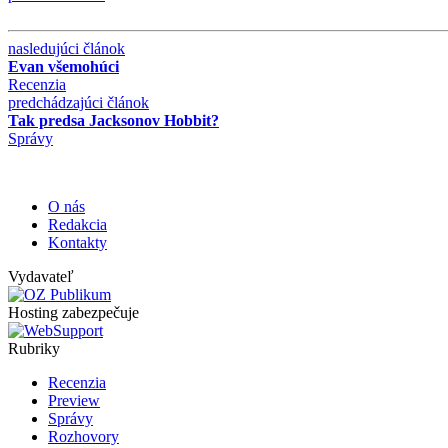
nasledujúci článok
Evan všemohúci
Recenzia
predchádzajúci článok
Tak predsa Jacksonov Hobbit?
Správy
O nás
Redakcia
Kontakty
Vydavateľ
Hosting zabezpečuje
Rubriky
Recenzia
Preview
Správy
Rozhovory