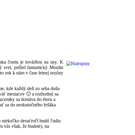
aka čomu je továrňou na sny. K
svet, prišiel fantastický Moulin
to rok k nám v čase letnej sezóny
ame, kde každý deň zo seba dušu
eväť mesiacov 🙂 a rozhodnú sa
centky sa dostáva do éteru a
vať sa do neskutočného fešáka
 o niekoľko desaťročí budú ľudia
 vás však, že budete), na