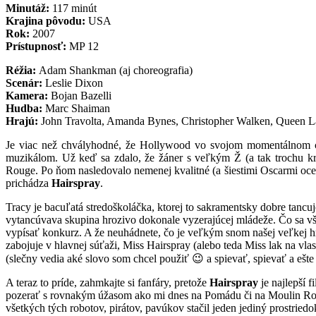
Minutáž:
117 minút
Krajina pôvodu:
USA
Rok:
2007
Prístupnosť:
MP 12
Réžia:
Adam Shankman (aj choreografia)
Scenár:
Leslie Dixon
Kamera:
Bojan Bazelli
Hudba:
Marc Shaiman
Hrajú:
John Travolta, Amanda Bynes, Christopher Walken, Queen Lat
Je viac než chvályhodné, že Hollywood vo svojom momentálnom ch
muzikálom. Už keď sa zdalo, že žáner s veľkým Ž (a tak trochu krá
Rouge. Po ňom nasledovalo nemenej kvalitné (a šiestimi Oscarmi ocen
prichádza
Hairspray
.
Tracy je bacuľatá stredoškoláčka, ktorej to sakramentsky dobre tanc
vytancúvava skupina hrozivo dokonale vyzerajúcej mládeže. Čo sa vša
vypísať konkurz. A že neuhádnete, čo je veľkým snom našej veľkej h
zabojuje v hlavnej súťaži, Miss Hairspray (alebo teda Miss lak na vl
(slečny vedia aké slovo som chcel použiť 😉 a spievať, spievať a ešte 
A teraz to príde, zahmkajte si fanfáry, pretože
Hairspray
je najlepší f
pozerať s rovnakým úžasom ako mi dnes na Pomádu či na Moulin Roug
všetkých tých robotov, pirátov, pavúkov stačil jeden jediný prostriedok