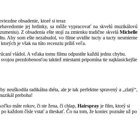
viezdne obsadenie, ktoré si teraz
u sebavedomie jej hrdinky, sa môže vypracovať na skvelú muzikálovú
zumeniu). Z obsadenia ešte stojí za zmienku tradične skvelá
Michelle
. Aby som ešte nezabudol, vo filme uvidíte tucty a tucty nesmierne
orých je však na túto recenziu príliš veľa.
rúcaní vládol. A vďaka tomu filmu odpustíte každú jednu chybu.
svojou prezdobenosťou taktiež miestami pripomína tie najklasickejšie
 neuškodila radikálna diéta, ale je tak perfektne spravený a „zlatý“,
muzikál preboha!
koľko máte rokov, či ste žena, či chlap,
Hairspray
je film, ktorý si
te po každom čísle vstať a tlieskať. Čo na tom, že koniec poznáte už po