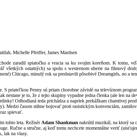
ifah, Michelle Pfeiffer, James Mardsen
ode zaradil spiatočku a vracia sa ku svojim koreňom. K tomu, vď
ľ všetkých ostatných) sa spolu s westernom uberie na filmový druhý 
ené) Chicago, minulý rok sa predstavili pôsobivé Dreamgirls, no a ten
uje. S priateľkou Penny sú priam chorobne závislé na televíznom progr
k nestane je to, že z tejto skupiny vypadne jedna členka (ale len na d
rdinky! Odhodlaná teda prichádza a napriek prekážkam chamtivej produ
asy). Medzi časom stihne bojovať proti rasistickým konvenciám, zamilo
raz spievať.
ilm tohto leta. Režisér
Adam Shankman
nakrútil muzikál, na ktorý sa
e. Ručne a stručne, aj keď tomu nechcete momentálne veriť (uisťujem
, lak na vlasy.