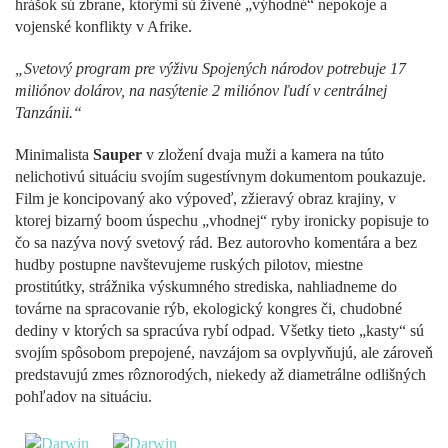
hrášok sú zbrane, ktorými sú živené „výhodné“ nepokoje a
vojenské konflikty v Afrike.
„Svetový program pre výživu Spojených národov potrebuje 17
miliónov dolárov, na nasýtenie 2 miliónov ľudí v centrálnej
Tanzánii.“
Minimalista
Sauper
v zložení dvaja muži a kamera na túto
nelichotivú situáciu svojím sugestívnym dokumentom poukazuje.
Film je koncipovaný ako výpoveď, zžieravý obraz krajiny, v
ktorej bizarný boom úspechu „vhodnej“ ryby ironicky popisuje to
čo sa nazýva nový svetový rád. Bez autorovho komentára a bez
hudby postupne navštevujeme ruských pilotov, miestne
prostitútky, strážnika výskumného strediska, nahliadneme do
továrne na spracovanie rýb, ekologický kongres či, chudobné
dediny v ktorých sa spracúva rybí odpad. Všetky tieto „kasty“ sú
svojím spôsobom prepojené, navzájom sa ovplyvňujú, ale zároveň
predstavujú zmes rôznorodých, niekedy až diametrálne odlišných
pohľadov na situáciu.