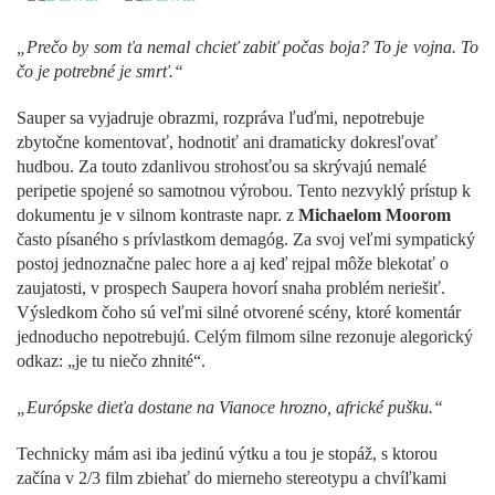
„Prečo by som ťa nemal chcieť zabiť počas boja? To je vojna. To
čo je potrebné je smrť.“
Sauper sa vyjadruje obrazmi, rozpráva ľuďmi, nepotrebuje
zbytočne komentovať, hodnotiť ani dramaticky dokresľovať
hudbou. Za touto zdanlivou strohosťou sa skrývajú nemalé
peripetie spojené so samotnou výrobou. Tento nezvyklý prístup k
dokumentu je v silnom kontraste napr. z
Michaelom Moorom
často písaného s prívlastkom demagóg. Za svoj veľmi sympatický
postoj jednoznačne palec hore a aj keď rejpal môže blekotať o
zaujatosti, v prospech Saupera hovorí snaha problém neriešiť.
Výsledkom čoho sú veľmi silné otvorené scény, ktoré komentár
jednoducho nepotrebujú. Celým filmom silne rezonuje alegorický
odkaz: „je tu niečo zhnité“.
„Európske dieťa dostane na Vianoce hrozno, africké pušku.“
Technicky mám asi iba jedinú výtku a tou je stopáž, s ktorou
začína v 2/3 film zbiehať do mierneho stereotypu a chvíľkami