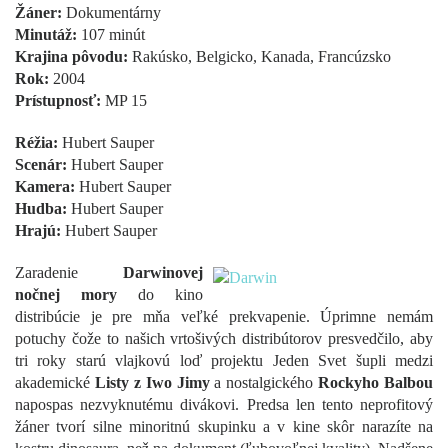
Žáner:
Dokumentárny
Minutáž:
107 minút
Krajina pôvodu:
Rakúsko, Belgicko, Kanada, Francúzsko
Rok:
2004
Prístupnosť:
MP 15
Réžia:
Hubert Sauper
Scenár:
Hubert Sauper
Kamera:
Hubert Sauper
Hudba:
Hubert Sauper
Hrajú:
Hubert Sauper
Zaradenie
Darwinovej
nočnej mory
do kino
distribúcie je pre mňa veľké prekvapenie. Úprimne nemám
potuchy čože to našich vrtošivých distribútorov presvedčilo, aby
tri roky starú vlajkovú loď projektu Jeden Svet šupli medzi
akademické
Listy z Iwo Jimy
a nostalgického
Rockyho Balbou
napospas nezvyknutému divákovi. Predsa len tento neprofitový
žáner tvorí silne minoritnú skupinku a v kine skôr narazíte na