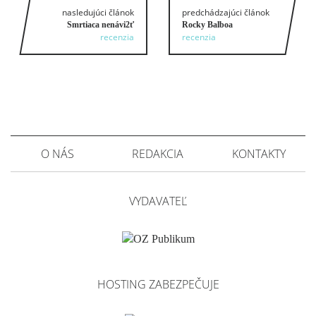
nasledujúci článok
predchádzajúci článok
Smrtiaca nenávi2ť
Rocky Balboa
recenzia
recenzia
O NÁS
REDAKCIA
KONTAKTY
VYDAVATEĽ
HOSTING ZABEZPEČUJE