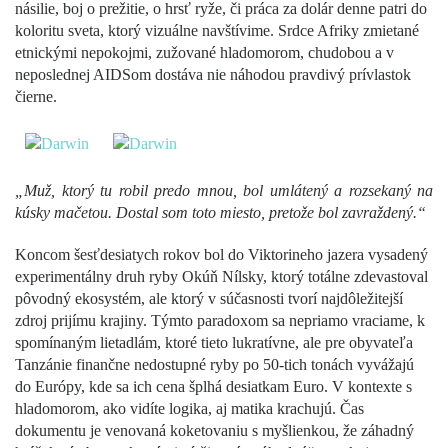
násilie, boj o prežitie, o hrsť ryže, či práca za dolár denne patri do
koloritu sveta, ktorý vizuálne navštívime. Srdce Afriky zmietané
etnickými nepokojmi, zužované hladomorom, chudobou a v
neposlednej AIDSom dostáva nie náhodou pravdivý prívlastok
čierne.
„Muž, ktorý tu robil predo mnou, bol umlátený a rozsekaný na
kúsky mačetou. Dostal som toto miesto, pretože bol zavraždený.“
Koncom šesťdesiatych rokov bol do Viktorineho jazera vysadený
experimentálny druh ryby Okúň Nílsky, ktorý totálne zdevastoval
pôvodný ekosystém, ale ktorý v súčasnosti tvorí najdôležitejší
zdroj prijímu krajiny. Týmto paradoxom sa nepriamo vraciame, k
spomínaným lietadlám, ktoré tieto lukratívne, ale pre obyvateľa
Tanzánie finančne nedostupné ryby po 50-tich tonách vyvážajú
do Európy, kde sa ich cena šplhá desiatkam Euro. V kontexte s
hladomorom, ako vidíte logika, aj matika krachujú. Čas
dokumentu je venovaná koketovaniu s myšlienkou, že záhadný