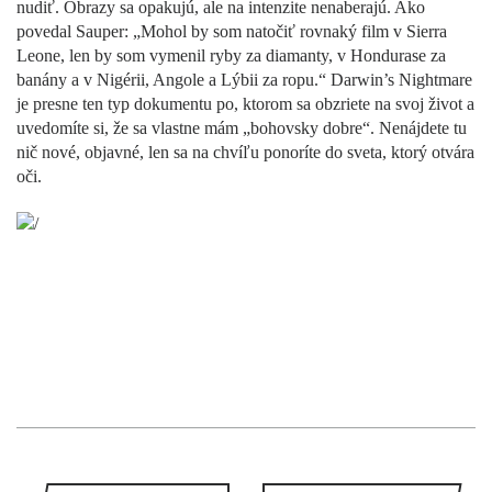
nudiť. Obrazy sa opakujú, ale na intenzite nenaberajú. Ako
povedal Sauper: „Mohol by som natočiť rovnaký film v Sierra
Leone, len by som vymenil ryby za diamanty, v Hondurase za
banány a v Nigérii, Angole a Lýbii za ropu.“ Darwin’s Nightmare
je presne ten typ dokumentu po, ktorom sa obzriete na svoj život a
uvedomíte si, že sa vlastne mám „bohovsky dobre“. Nenájdete tu
nič nové, objavné, len sa na chvíľu ponoríte do sveta, ktorý otvára
oči.