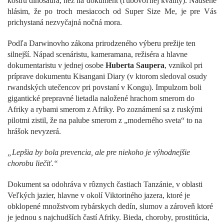
kostru dinosaura, než na dokument (ľubovoľnej kvality). Nadšene
hlásim, že po troch mesiacoch od Super Size Me, je pre Vás
prichystaná nezvyčajná nočná mora.
Podľa Darwinovho zákona prirodzeného výberu prežije ten
silnejší. Nápad scenáristu, kameramana, režiséra a hlavne
dokumentaristu v jednej osobe
Huberta Saupera
, vznikol pri
príprave dokumentu Kisangani Diary (v ktorom sledoval osudy
rwandských utečencov pri povstaní v Kongu). Impulzom boli
gigantické prepravné lietadla naložené hrachom smerom do
Afriky a rybami smerom z Afriky. Po zoznámení sa z ruskými
pilotmi zistil, že na palube smerom z „moderného sveta“ to na
hrášok nevyzerá.
„Lepšia by bola prevencia, ale pre niekoho je výhodnejšie
chorobu liečiť.“
Dokument sa odohráva v rôznych častiach Tanzánie, v oblasti
Veľkých jazier, hlavne v okolí Viktoriného jazera, ktoré je
obklopené množstvom rybárskych dedín, slumov a zároveň ktoré
je jednou s najchudších častí Afriky. Bieda, choroby, prostitúcia,