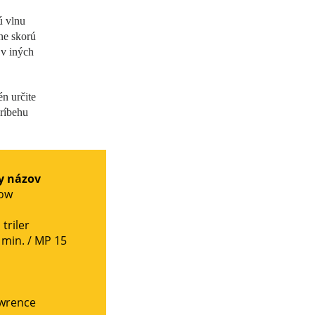
ú vlnu
ne skorú
 v iných
n určite
príbehu
y názov
ow
,
triler
 min. /
MP 15
awrence