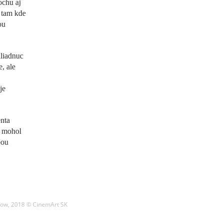
ochu aj
, tam kde
ou
hliadnuc
, ale
je
enta
u mohol
bou
row, 2018 © CinemArt SK