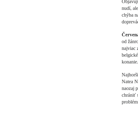
Objavujú
nudí, al
chýba na
doprevád
Červen
od žánro
najviac 
belgick
konanie.
Najhorš
Natea Na
naozaj p
chrániť 
problém 