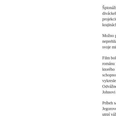
Špionážn
divácke
projekci
krajinác
Možno po
neprehli
svoje mi
Film bo
románu 
ktorého l
schopnos
vykresle
Odvážnej
Johnovi 
Príbeh s
Jegorove
utrpí vá