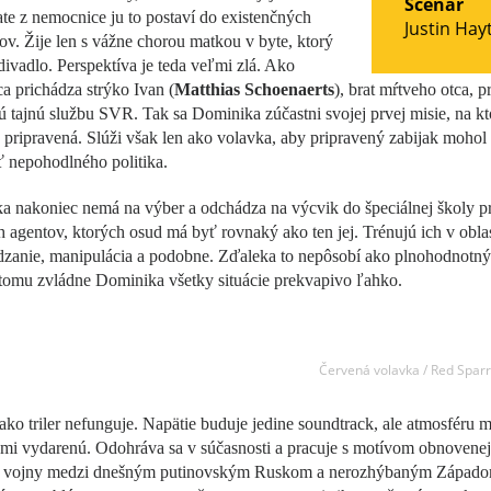
Scenár
te z nemocnice ju to postaví do existenčných
Justin Hay
v. Žije len s vážne chorou matkou v byte, ktorý
 divadlo. Perspektíva je teda veľmi zlá. Ako
a prichádza strýko Ivan (
Matthias Schoenaerts
), brat mŕtveho otca, p
ú tajnú službu SVR. Tak sa Dominika zúčastni svojej prvej misie, na kt
 pripravená. Slúži však len ako volavka, aby pripravený zabijak mohol
ť nepohodlného politika.
a nakoniec nemá na výber a odchádza na výcvik do špeciálnej školy p
 agentov, ktorých osud má byť rovnaký ako ten jej. Trénujú ich v obla
dzanie, manipulácia a podobne. Zďaleka to nepôsobí ako plnohodnotný
tomu zvládne Dominika všetky situácie prekvapivo ľahko.
Červená volavka / Red Spar
ko triler nefunguje. Napätie buduje jedine soundtrack, ale atmosféru m
mi vydarenú. Odohráva sa v súčasnosti a pracuje s motívom obnovenej
j vojny medzi dnešným putinovským Ruskom a nerozhýbaným Západo