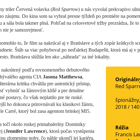
y triler Červená volavka (
Red Sparrow
) u nás vyvolal prekvapivo siln
ho záujmu. Do kina som sa vybral presne týždeň po premiére na pomer
u a sála bola takmer plná. Pohľad na celosvetové tržby prezrádza, že to
h nie je samozrejmosť.
mohlo to, že film sa nakrúcal aj v Bratislave a tých zopár krátkych scé
adnete. Štáb sa viac pohyboval po neďalekej Budapešti, ktorá má aj v 
esto. Bratislava slúžila len ako „náhrada“ za iné lokality.
l nakrútený podľa rovnomenného debutového
bývalého agenta CIA
Jasona Matthewsa
,
Origináln
iterárna kritika chválila pre autentický prístup,
Red Sparr
ť vyhnúť sa žánrovým klišé a pre detailne
né postavy, čo však neplatilo pre tie ruské.
špionážny
ší ho dokonca prirovnávali ku klasikovi žánru,
2018 / 140
le Carré, ktorý bol zasa agentom britskej MI5.
a točí okolo ruskej primabaleríny Dominiky
Réžia
j (
Jennifer Lawrence
), ktorá počas vystúpenia
Francis L
žnu zlomeninu nohy, čo náhle ukončí jej kariéru.