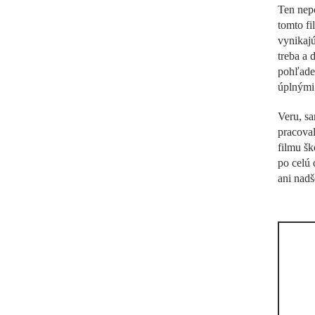
Ten nep
tomto fi
vynikajú
treba a 
pohľade 
úplnými 
Veru, s
pracoval
filmu šk
po celú 
ani nadš