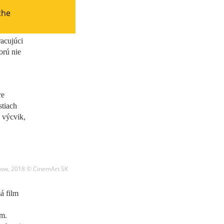
the
racujúci
orú nie
re
stiach
 výcvik,
row, 2018 © CinemArt SK
á film
m.