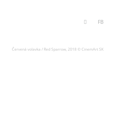
VYHĽADÁVANIE
FB
Červená volavka / Red Sparrow, 2018 © CinemArt SK