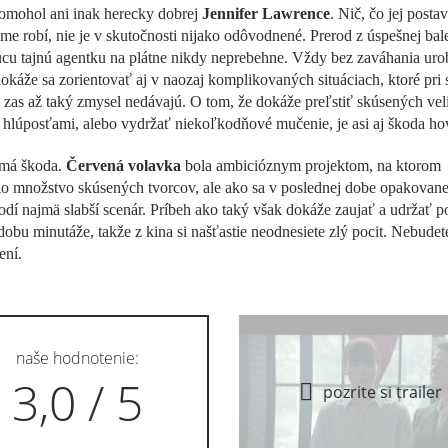
omohol ani inak herecky dobrej
Jennifer Lawrence
. Nič, čo jej posta
lme robí, nie je v skutočnosti nijako odôvodnené. Prerod z úspešnej bal
cu tajnú agentku na plátne nikdy neprebehne. Vždy bez zaváhania urob
dokáže sa zorientovať aj v naozaj komplikovaných situáciach, ktoré pri
zas až taký zmysel nedávajú. O tom, že dokáže preľstiť skúsených vel
hlúposťami, alebo vydržať niekoľkodňové mučenie, je asi aj škoda hov
amá škoda.
Červená volavka
bola ambicióznym projektom, na ktorom
o množstvo skúsených tvorcov, ale ako sa v poslednej dobe opakovane
odí najmä slabší scenár. Príbeh ako taký však dokáže zaujať a udržať 
dobu minutáže, takže z kina si našťastie neodnesiete zlý pocit. Nebudet
ení.
naše hodnotenie:
3,0 / 5
pozrite si trailer