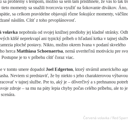
 sa problémy s tempom, možno sa sem tam pristihnete, že vás to tak tr
e tieto momenty sa snažili tvorcovia využiť na šokovanie divákov. Áno
pätie, sa celkom pravidelne objavujú rôzne šokujúce momenty, väčšin
zané násilím. Cítiť z toho prvoplánovosť.
á volavka
nepobrala od svojej knižnej predlohy jej kladné stránky. Od
vých klišé neprekvapí ani typický príbeh o hľadaní krtka v tajnej službe
zamrzia ploché postavy. Nikto, možno okrem Ivana v podaní skvelého
ého herca
Matthiasa Schoenaertsa
, nemá uveriteľnú motiváciu pre svo
 Postupne je to v príbehu cítiť čoraz viac.
ie v tomto smere dopadol
Joel Edgerton
, ktorý stvárnil amerického ag
sha. Neviem si predstaviť, že by niekto s jeho charakterovou výbavo
racovať v tajnej službe. Pre to, aký je – dôverčivý a s prehnanou potre
svoje zdroje – sa mu na päty lepia chyby počas celého príbehu, ale to je
scenára.
Červená volavka / Red Spar