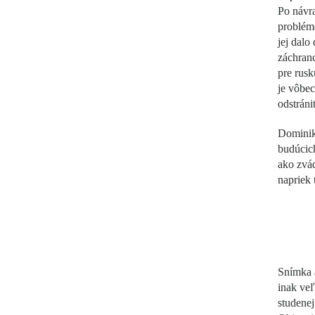
Po návra
problémo
jej dalo
záchranc
pre rusk
je vôbec
odstráni
Dominik
budúcich
ako zvá
napriek 
Snímka a
inak veľ
studene