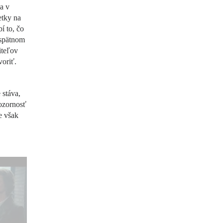
va v
etky na
í to, čo
 spätnom
iteľov
oriť.
 stáva,
pozornosť
e však