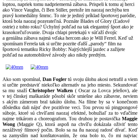
loptou, napriek tomu nadpriemerná zábava. Prispeli k tomu aj herci
ako Vince Vaughn, či Ben Stiller, pretože im naozaj nechýba ten
pravý komediálny šmrnc. To nie je jediný príklad športovej paródie,
ktorá bola naozaj pozerateľná. Poznáte Blades of Glory (Ľadové
ostrie) z tohto roku? Úchylný pohľad na tak elegantný šport ako je
krasokorčuľovanie. Dvaja chlapi pretekajú v súťaží dvojíc
a geniálna zábava najmä vďaka hercom ako je Will Ferrel. Keď už
spomínam Ferrela tak si určite pozrite ďalší „parody“ film na
športovú tematiku Ricky Bobby: Najrýchlejší jazdec a zažijete
pohľad na automobilové závody ako nikdy predtým.
Ako som spomínal,
Dan Fogler
tú svoju úlohu akosi netrafil a viem
si určite predstaviť niekoľko alternatív na jeho miesto. Sekundovať
sa mu snaží
Christopher Walken
( Oscar za Lovca jeleňov), ale
v tej čínskej maškaráde pôsobí skôr smiešne ako zábavne, neviem
s akým zámerom bral takúto úlohu. Na filme by sa v konečnom
dôsledku dali nájsť dve pozitívne veci. Tou prvou sú pingpongové
súboje, ktoré sú chvíľami naozaj efektné, bohužiaľ za to vďačíme
najme trikárom a choreografom. Tou druhou je postavička
Maggie
Wong
(Maggie Q), ktorá aspoň na chvíľu dokázala oživiť tento
nezáživný filmový počin. Bolo sa na ňu naozaj radosť dívať. Keď
sa zamyslím nad konštatovaním, že ona bolo to, čo mi najviac