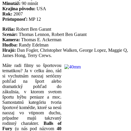
Minutáž:
90 minút
Krajina pôvodu:
USA
Rok:
2007
Prístupnosť:
MP 12
Réžia:
Robert Ben Garant
Scenár:
Thomas Lennon, Robert Ben Garant
Kamera:
Thomas E. Ackerman
Hudba:
Randy Edelman
Hrajú:
Dan Fogler, Christopher Walken, George Lopez, Maggie Q,
James Hong, Terry Crews.
Máte radi filmy so športovou
tematikou? Ja v celku áno, rád
si vychutnám naozaj seriózny
pohľad na šport alebo
dramatický pohľad do
zákulisia, v ktorom svetom
športu hýbu peniaze a moc.
Samostatnú kategóriu tvoria
športové komédie, ktoré sa nesú
naozaj vo vtipnom duchu,
prípadne majú takzvaný
rodinný charakter.
Balls of
Fury
(u nás pod názvom
40