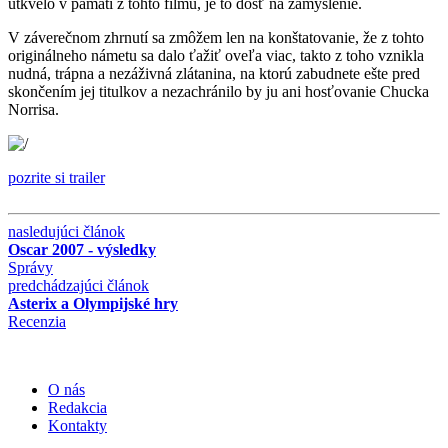
utkvelo v pamäti z tohto filmu, je to dosť na zamyslenie.
V záverečnom zhrnutí sa zmôžem len na konštatovanie, že z tohto
originálneho námetu sa dalo ťažiť oveľa viac, takto z toho vznikla
nudná, trápna a nezáživná zlátanina, na ktorú zabudnete ešte pred
skončením jej titulkov a nezachránilo by ju ani hosťovanie Chucka
Norrisa.
pozrite si trailer
nasledujúci článok
Oscar 2007 - výsledky
Správy
predchádzajúci článok
Asterix a Olympijské hry
Recenzia
O nás
Redakcia
Kontakty