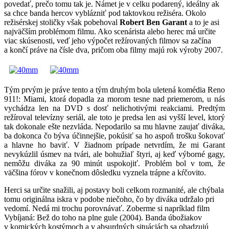
povedať, prečo tomu tak je. Námet je v celku podarený, ideálny ak
sa chce banda hercov vyblázniť pod taktovkou režiséra. Okolo
režisérskej stoličky však pobehoval
Robert Ben Garant
a to je asi
najväčším problémom filmu. Ako scenárista alebo herec má určite
viac skúsenosti, veď jeho výpočet režírovaných filmov sa začína
a končí práve na čísle dva, pričom oba filmy majú rok výroby 2007.
Tým prvým je práve tento a tým druhým bola uletená komédia Reno
911!: Miami, ktorá dopadla za morom tesne nad priemerom, u nás
vychádza len na DVD s dosť nelichotivými reakciami. Predtým
režíroval televízny seriál, ale toto je predsa len asi vyšší level, ktorý
tak dokonale ešte nezvláda. Nepodarilo sa mu hlavne zaujať diváka,
ba dokonca čo býva účinnejšie, pokúsiť sa ho aspoň trošku šokovať
a hlavne ho baviť. V žiadnom prípade netvrdím, že mi Garant
nevykúzlil úsmev na tvári, ale bohužiaľ štyri, aj keď výborné gagy,
nemôžu diváka za 90 minút uspokojiť. Problém bol v tom, že
väčšina fórov v konečnom dôsledku vyznela trápne a kŕčovito.
Herci sa určite snažili, aj postavy boli celkom rozmanité, ale chýbala
tomu originálna iskra v podobe niečoho, čo by diváka udržalo pri
vedomí. Nedá mi trochu porovnávať. Zoberme si napríklad film
Vybíjaná: Bež do toho na plne gule (2004). Banda úbožiakov
v komických kostýmoch a v absurdných situáciách sa ohadzujú