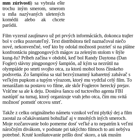
mm zúrivosti
) sa vybrala ešte
trochu iným smerom, smerom
u mňa nazývaných uletených
komédii alebo ak chcete
paródii.
Film vyzeral zaujímavo už pri prvých informáciách, dokonca trajler
bol v celku pozerateľný. Text distribútora tiež naznačoval niečo
nové, nekonvenčné, veď kto by odolal možnosti pozrieť si na plátne
konfrontáciu pingpongových mágov za zeleným stolom v štýle
kung-fu? Príbeh začína v období, keď bol Randy Daytona (Dan
Fogler) slávny pingpongový šampión, až kým sa nezrútil na
olympiáde po smrti svojho otca, za ktorú mohol boss čínskeho
podsvetia. Zo šampióna sa stal bezvýznamný kabaretný zabávač s
veľkým pupkom a tupým výrazom, ktorý mu vydržal celý film. To
nenarážam na postavu vo filme, ale skôr Foglerov herecký prejav.
Vráťme sa ale k deju. Dostáva šancu od tuctového agenta FBI
nastúpiť na turnaj, ktorý organizuje vrah jeho otca, čím mu svitá
možnosť pomstiť otcovu smrť.
Takže z celku originálneho námetu vznikol veľmi plytký dej a film
zaostal za očakávaniami bohužiaľ aj v mnohých iných smeroch.
Moje rozčarovanie bolo pomerne dosť veľké a to nepatrím k veľmi
náročným divákom, v podstate pri takýchto filmoch to ani nebýva
potrebné. Kruté konštatovanie prišlo dosť skoro, a tak musím