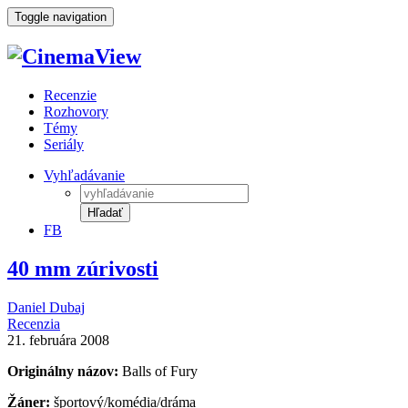
Toggle navigation
Recenzie
Rozhovory
Témy
Seriály
Vyhľadávanie
Hľadať
FB
40 mm zúrivosti
Daniel Dubaj
Recenzia
21. februára 2008
Originálny názov:
Balls of Fury
Žáner:
športový/komédia/dráma