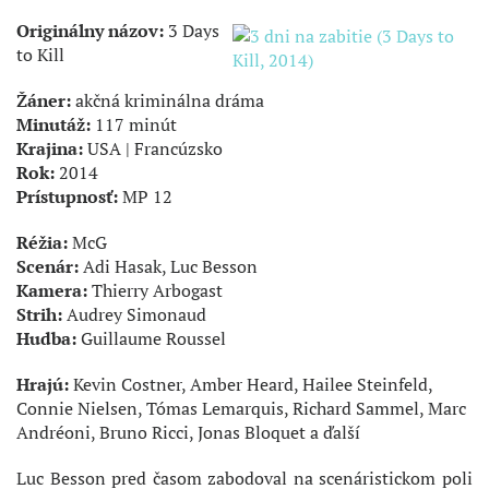
Originálny názov:
3 Days
to Kill
Žáner:
akčná kriminálna dráma
Minutáž:
117 minút
Krajina:
USA | Francúzsko
Rok:
2014
Prístupnosť:
MP 12
Réžia:
McG
Scenár:
Adi Hasak, Luc Besson
Kamera:
Thierry Arbogast
Strih:
Audrey Simonaud
Hudba:
Guillaume Roussel
Hrajú:
Kevin Costner, Amber Heard, Hailee Steinfeld,
Connie Nielsen, Tómas Lemarquis, Richard Sammel, Marc
Andréoni, Bruno Ricci, Jonas Bloquet a ďalší
Luc Besson pred časom zabodoval na scenáristickom poli