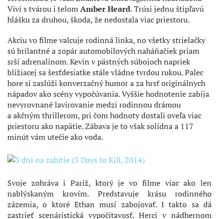
Vivi s tvárou i telom
Amber Heard
. Trúsi jednu štipľavú
hlášku za druhou, škoda, že nedostala viac priestoru.
Akciu vo filme valcuje rodinná linka, no všetky strielačky
sú brilantné a zopár automobilových naháňačiek priam
srší adrenalínom. Kevin v pästných súbojoch napriek
blížiacej sa šesťdesiatke stále vládne tvrdou rukou. Palec
hore si zaslúži konverzačný humor a za hrsť originálnych
nápadov ako scény vypočúvania. Vyššie hodnotenie zabíja
nevyrovnané lavírovanie medzi rodinnou drámou
a akčným thrillerom, pri čom hodnoty dostali oveľa viac
priestoru ako napätie. Zábava je to však solídna a 117
minút vám utečie ako voda.
Svoje zohráva i Paríž, ktorý je vo filme viac ako len
nablýskaným krovím. Predstavuje krásu rodinného
zázemia, o ktoré Ethan musí zabojovať. I takto sa dá
zastrieť scenáristická vypočítavosť. Herci v nádhernom