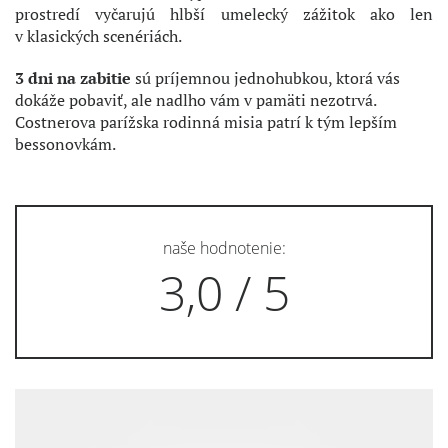
prostredí vyčarujú hlbší umelecký zážitok ako len
v klasických scenériách.
3 dni na zabitie
sú príjemnou jednohubkou, ktorá vás
dokáže pobaviť, ale nadlho vám v pamäti nezotrvá.
Costnerova parížska rodinná misia patrí k tým lepším
bessonovkám.
naše hodnotenie:
3,0 / 5