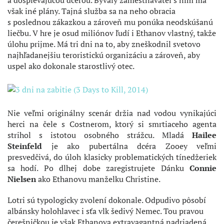
a dospievajúcou dcérou. Bývalý zamestnávateľ s ním má
však iné plány. Tajná služba sa na neho obracia
s poslednou zákazkou a zároveň mu ponúka neodskúšanú
liečbu. V hre je osud miliónov ľudí i Ethanov vlastný, takže
úlohu prijme. Má tri dni na to, aby zneškodnil svetovo
najhľadanejšiu teroristickú organizáciu a zároveň, aby
uspel ako dokonale starostlivý otec.
Nie veľmi originálny scenár držia nad vodou vynikajúci
herci na čele s Costnerom, ktorý si smrtiaceho agenta
strihol s istotou osobného strážcu. Mladá
Hailee
Steinfeld
je ako pubertálna dcéra Zooey veľmi
presvedčivá, do úloh klasicky problematických tínedžeriek
sa hodí. Po dlhej dobe zaregistrujete Dánku
Connie
Nielsen
ako Ethanovu manželku Christine.
Lotri sú typologicky zvolení dokonale. Odpudivo pôsobí
albánsky holohlavec i sťa vlk šedivý Nemec. Tou pravou
čerešničkou je však Ethanova extravagantná nadriadená