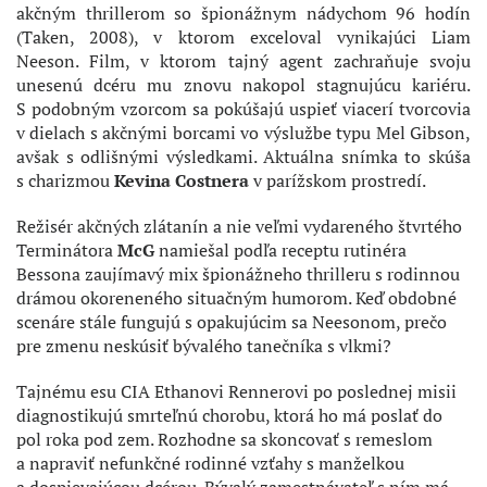
akčným thrillerom so špionážnym nádychom 96 hodín
(Taken, 2008), v ktorom exceloval vynikajúci Liam
Neeson. Film, v ktorom tajný agent zachraňuje svoju
unesenú dcéru mu znovu nakopol stagnujúcu kariéru.
S podobným vzorcom sa pokúšajú uspieť viacerí tvorcovia
v dielach s akčnými borcami vo výslužbe typu Mel Gibson,
avšak s odlišnými výsledkami. Aktuálna snímka to skúša
s charizmou
Kevina Costnera
v parížskom prostredí.
Režisér akčných zlátanín a nie veľmi vydareného štvrtého
Terminátora
McG
namiešal podľa receptu rutinéra
Bessona zaujímavý mix špionážneho thrilleru s rodinnou
drámou okoreneného situačným humorom. Keď obdobné
scenáre stále fungujú s opakujúcim sa Neesonom, prečo
pre zmenu neskúsiť bývalého tanečníka s vlkmi?
Tajnému esu CIA Ethanovi Rennerovi po poslednej misii
diagnostikujú smrteľnú chorobu, ktorá ho má poslať do
pol roka pod zem. Rozhodne sa skoncovať s remeslom
a napraviť nefunkčné rodinné vzťahy s manželkou