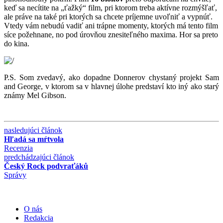
keď sa necítite na „ťažký“ film, pri ktorom treba aktívne rozmýšľať,
ale práve na také pri ktorých sa chcete príjemne uvoľniť a vypnúť.
Vtedy vám nebudú vadiť ani trápne momenty, ktorých má tento film
síce požehnane, no pod úrovňou znesiteľného maxima. Hor sa preto
do kina.
P.S. Som zvedavý, ako dopadne Donnerov chystaný projekt Sam
and George, v ktorom sa v hlavnej úlohe predstaví kto iný ako starý
známy Mel Gibson.
nasledujúci článok
Hľadá sa mŕtvola
Recenzia
predchádzajúci článok
Český Rock podvraťáků
Správy
O nás
Redakcia