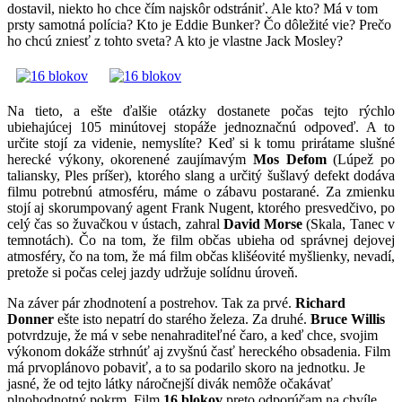
dostavil, niekto ho chce čím najskôr odstrániť. Ale kto? Má v tom
prsty samotná polícia? Kto je Eddie Bunker? Čo dôležité vie? Prečo
ho chcú zniesť z tohto sveta? A kto je vlastne Jack Mosley?
Na tieto, a ešte ďalšie otázky dostanete počas tejto rýchlo
ubiehajúcej 105 minútovej stopáže jednoznačnú odpoveď. A to
určite stojí za videnie, nemyslíte? Keď si k tomu prirátame slušné
herecké výkony, okorenené zaujímavým
Mos Defom
(Lúpež po
taliansky, Ples príšer), ktorého slang a určitý šušlavý defekt dodáva
filmu potrebnú atmosféru, máme o zábavu postarané. Za zmienku
stojí aj skorumpovaný agent Frank Nugent, ktorého presvedčivo, po
celý čas so žuvačkou v ústach, zahral
David Morse
(Skala, Tanec v
temnotách). Čo na tom, že film občas ubieha od správnej dejovej
atmosféry, čo na tom, že má film občas klišéovité myšlienky, nevadí,
pretože si počas celej jazdy udržuje solídnu úroveň.
Na záver pár zhodnotení a postrehov. Tak za prvé.
Richard
Donner
ešte isto nepatrí do starého železa. Za druhé.
Bruce Willis
potvrdzuje, že má v sebe nenahraditeľné čaro, a keď chce, svojim
výkonom dokáže strhnúť aj zvyšnú časť hereckého obsadenia. Film
má prvoplánovo pobaviť, a to sa podarilo skoro na jednotku. Je
jasné, že od tejto látky náročnejší divák nemôže očakávať
plnohodnotný pokrm. Film
16 blokov
preto odporúčam na chvíle,