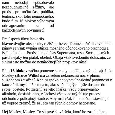
nám nebodaj spôsobovalo
nezabudnuteľné zážitky, ale
predsa, pre určitú časť publika,
tentoraz skôr toho nenáročného,
bude film 16 blokov výborným
odreagovaním sa od
každodenných povinností.
Pre úspech filmu hovorilo
hlavne dvojité obsadenie, režisér – herec, Donner – Willis. U oboch
pánov sa však vynára otázka možného dôchodkového prechodu a
istého úpadku. Predsa len od čias Supermana, resp. Smrtonosných
pascí nejaký ten piatok ubehol. Obaja však svedomito dokazujú, že
s nimi ešte možno do nenáročnejších projektov rátať.
Film
16 blokov
začína pomerne stereotypne. Unavený policajt Jack
Mosley (
Bruce Willis
) má za sebou nekonečnú noc v plnom
služobnom zaťažení. Keď si spokojne vybaví posledné povinnosti v
kancelárii, myslí už len na to, ako sa čo najrýchlejšie dostane do
svojej postele. Po zistení, že jeho fľaška, vždy pripraveného
alkoholu, dosiahla dno, v Jackovi ešte viac urýchľuje proces
odchodu z policajnej stanice. Aby mal však film na čom stavať, je
už vopred zrejmé, že sa Jack tak rýchlo domov nedostane.
Hej Mosley, Mosley. To sú prvé slová šéfa, ktoré ho zastihnú na