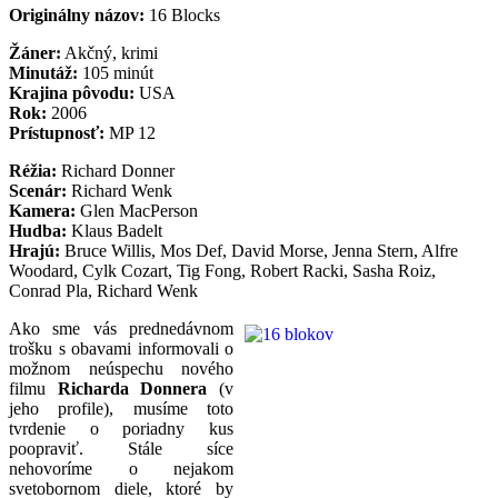
Originálny názov:
16 Blocks
Žáner:
Akčný, krimi
Minutáž:
105 minút
Krajina pôvodu:
USA
Rok:
2006
Prístupnosť:
MP 12
Réžia:
Richard Donner
Scenár:
Richard Wenk
Kamera:
Glen MacPerson
Hudba:
Klaus Badelt
Hrajú:
Bruce Willis, Mos Def, David Morse, Jenna Stern, Alfre
Woodard, Cylk Cozart, Tig Fong, Robert Racki, Sasha Roiz,
Conrad Pla, Richard Wenk
Ako sme vás prednedávnom
trošku s obavami informovali o
možnom neúspechu nového
filmu
Richarda Donnera
(v
jeho profile), musíme toto
tvrdenie o poriadny kus
poopraviť. Stále síce
nehovoríme o nejakom
svetobornom diele, ktoré by