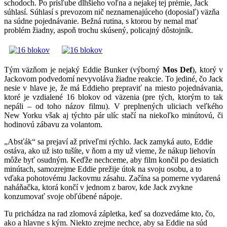
schodoch. Po prísľube dlhšieho voľna a nejakej tej prémie, Jack
súhlasí. Súhlasí s prevozom nič neznamenajúceho (doposiaľ) väzňa
na súdne pojednávanie. Bežná rutina, s ktorou by nemal mať
problém žiadny, aspoň trochu skúsený, policajný dôstojník.
Tým väzňom je nejaký Eddie Bunker (výborný
Mos Def
), ktorý v
Jackovom podvedomí nevyvoláva žiadne reakcie. To jediné, čo Jack
nesie v hlave je, že má Eddieho prepraviť na miesto pojednávania,
ktoré je vzdialené 16 blokov od väzenia (pre tých, ktorým to tak
nepáli – od toho názov filmu). V preplnených uliciach veľkého
New Yorku však aj týchto pár ulíc stačí na niekoľko minútovú, či
hodinovú zábavu za volantom.
„Absťák“ sa prejaví až priveľmi rýchlo. Jack zamyká auto, Eddie
ostáva, ako už isto tušíte, v ňom a my už vieme, že nákup liehovín
môže byť osudným. Keďže nechceme, aby film končil po desiatich
minútach, samozrejme Eddie prežije útok na svoju osobu, a to
vďaka pohotovému Jackovmu zásahu. Začína sa pomerne vydarená
naháňačka, ktorá končí v jednom z barov, kde Jack zvykne
konzumovať svoje obľúbené nápoje.
Tu prichádza na rad zlomová zápletka, keď sa dozvedáme kto, čo,
ako a hlavne s kým. Niekto zrejme nechce, aby sa Eddie na súd