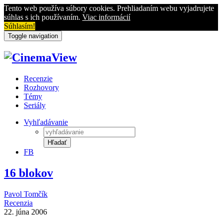
Tento web používa súbory cookies. Prehliadaním webu vyjadrujete
súhlas s ich používaním.
Viac informácií
Súhlasím!
Toggle navigation
Recenzie
Rozhovory
Témy
Seriály
Vyhľadávanie
Hľadať
FB
16 blokov
Pavol Tomčík
Recenzia
22. júna 2006