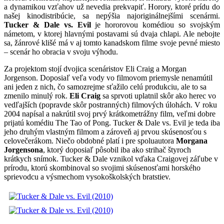
a dynamikou vzťahov už nevedia prekvapiť. Horory, ktoré prídu do
našej kinodistribúcie, sa nepýšia najoriginálnejšími scenármi.
Tucker & Dale vs. Evil
je hororovou komédiou so svojským
námetom, v ktorej hlavnými postavami sú dvaja chlapi. Ale nebojte
sa, žánrové klišé má v aj tomto kanadskom filme svoje pevné miesto
– scenár ho obracia v svoju výhodu.
Za projektom stojí dvojica scenáristov Eli Craig a Morgan
Jorgenson. Doposiaľ veľa vody vo filmovom priemysle nenamútil
ani jeden z nich, čo samozrejme sťažilo celú produkciu, ale to sa
zmenilo minulý rok.
Eli Craig
sa sprvoti uplatnil skôr ako herec vo
vedľajších (popravde skôr postranných) filmových úlohách. V roku
2004 napísal a nakrútil svoj prvý krátkometrážny film, veľmi dobre
prijatú komédiu The Tao of Pong. Tucker & Dale vs. Evil je teda iba
jeho druhým vlastným filmom a zároveň aj prvou skúsenosťou s
celovečerákom. Niečo obdobné platí i pre spoluautora
Morgana
Jorgensona
, ktorý doposiaľ pôsobil iba ako strihač štyroch
krátkych snímok. Tucker & Dale vznikol vďaka Craigovej záľube v
prírodu, ktorú skombinoval so svojimi skúsenosťami horského
sprievodcu a výsmechom vysokoškolských bratstiev.