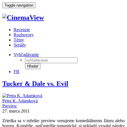
Toggle navigation
Recenzie
Rozhovory
Témy
Seriály
Vyhľadávanie
Hľadať
FB
Tucker & Dale vs. Evil
Petra K. Adamková
Preview
27. marca 2011
Zriedka sa v rubrike preview venujeme komediálnemu žánru alebo
hororu. Komédie, najčastejšie romantické, si nekladú vysoké nároky