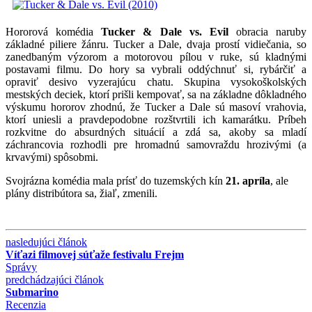
Hororová komédia
Tucker & Dale vs. Evil
obracia naruby
základné piliere žánru. Tucker a Dale, dvaja prostí vidiečania, so
zanedbaným výzorom a motorovou pílou v ruke, sú kladnými
postavami filmu. Do hory sa vybrali oddýchnuť si, rybárčiť a
opraviť desivo vyzerajúcu chatu. Skupina vysokoškolských
mestských deciek, ktorí prišli kempovať, sa na základne dôkladného
výskumu hororov zhodnú, že Tucker a Dale sú masoví vrahovia,
ktorí uniesli a pravdepodobne rozštvrtili ich kamarátku. Príbeh
rozkvitne do absurdných situácií a zdá sa, akoby sa mladí
záchrancovia rozhodli pre hromadnú samovraždu hrozivými (a
krvavými) spôsobmi.
Svojrázna komédia mala prísť do tuzemských kín
21. apríla
, ale
plány distribútora sa, žiaľ, zmenili.
nasledujúci článok
Víťazi filmovej súťaže festivalu Frejm
Správy
predchádzajúci článok
Submarino
Recenzia