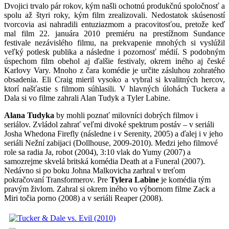
Dvojici trvalo pár rokov, kým našli ochotnú produkčnú spoločnosť a
spolu až štyri roky, kým film zrealizovali. Nedostatok skúseností
tvorcovia asi nahradili entuziazmom a pracovitosťou, pretože keď
mal film 22. januára 2010 premiéru na prestížnom Sundance
festivale nezávislého filmu, na prekvapenie mnohých si vyslúžil
veľký potlesk publika a následne i pozornosť médií. S podobným
úspechom film obehol aj ďalšie festivaly, okrem iného aj české
Karlovy Vary. Mnoho z čara komédie je určite zásluhou zohratého
obsadenia. Eli Craig mieril vysoko a vybral si kvalitných hercov,
ktorí našťastie s filmom súhlasili. V hlavných úlohách Tuckera a
Dala si vo filme zahrali Alan Tudyk a Tyler Labine.
Alana Tudyka
by mohli poznať milovníci dobrých filmov i
seriálov. Zvládol zahrať veľmi divoké spektrum postáv – v seriáli
Josha Whedona Firefly (následne i v Serenity, 2005) a ďalej i v jeho
seriáli Nežní zabijaci (Dollhouse, 2009-2010). Medzi jeho filmové
role sa radia Ja, robot (2004), 3:10 vlak do Yumy (2007) a
samozrejme skvelá britská komédia Death at a Funeral (2007).
Nedávno si po boku Johna Malkovicha zarhral v treťom
pokračovaní Transformerov. Pre
Tylera Labine
je komédia tým
pravým živlom. Zahral si okrem iného vo výbornom filme Zack a
Miri točia porno (2008) a v seriáli Reaper (2008).