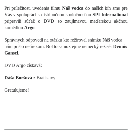
Pri príležitosti uvedenia filmu
Náš vodca
do naších kín sme pre
Vás v spolupráci s distribučnou spoločnosťou
SPI International
pripravili súťaž o DVD so zaujímavou maďarskou akčnou
komédiou
Argo
.
Správnych odpovedí na otázku kto režíroval snímku Náš vodca
nám prišlo neúrekom. Bol to samozrejme nemecký režisér
Dennis
Gansel
.
DVD Argo získavá:
Dáša Boršová
z Bratislavy
Gratulujeme!