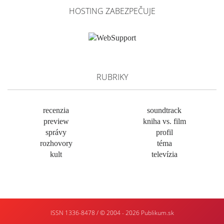
HOSTING ZABEZPEČUJE
RUBRIKY
recenzia
soundtrack
preview
kniha vs. film
správy
profil
rozhovory
téma
kult
televízia
ISSN 1336-8478 / © 2004 - 2026
Publikum.sk