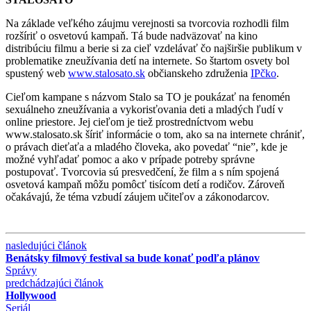
Na základe veľkého záujmu verejnosti sa tvorcovia rozhodli film
rozšíriť o osvetovú kampaň. Tá bude nadväzovať na kino
distribúciu filmu a berie si za cieľ vzdelávať čo najširšie publikum v
problematike zneužívania detí na internete. So štartom osvety bol
spustený web
www.stalosato.sk
občianskeho združenia
IPčko
.
Cieľom kampane s názvom Stalo sa TO je poukázať na fenomén
sexuálneho zneužívania a vykorisťovania deti a mladých ľudí v
online priestore. Jej cieľom je tiež prostredníctvom webu
www.stalosato.sk šíriť informácie o tom, ako sa na internete chrániť,
o právach dieťaťa a mladého človeka, ako povedať “nie”, kde je
možné vyhľadať pomoc a ako v prípade potreby správne
postupovať. Tvorcovia sú presvedčení, že film a s ním spojená
osvetová kampaň môžu pomôcť tisícom detí a rodičov. Zároveň
očakávajú, že téma vzbudí záujem učiteľov a zákonodarcov.
nasledujúci článok
Benátsky filmový festival sa bude konať podľa plánov
Správy
predchádzajúci článok
Hollywood
Seriál