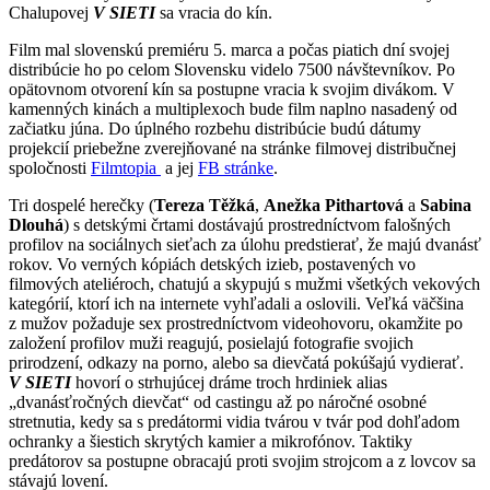
Chalupovej
V SIETI
sa vracia do kín.
Film mal slovenskú premiéru 5. marca a počas piatich dní svojej
distribúcie ho po celom Slovensku videlo 7500 návštevníkov. Po
opätovnom otvorení kín sa postupne vracia k svojim divákom. V
kamenných kinách a multiplexoch bude film naplno nasadený od
začiatku júna. Do úplného rozbehu distribúcie budú dátumy
projekcií priebežne zverejňované na stránke filmovej distribučnej
spoločnosti
Filmtopia
a jej
FB stránke
.
Tri dospelé herečky (
Tereza Těžká
,
Anežka Pithartová
a
Sabina
Dlouhá
) s detskými črtami dostávajú prostredníctvom falošných
profilov na sociálnych sieťach za úlohu predstierať, že majú dvanásť
rokov. Vo verných kópiách detských izieb, postavených vo
filmových ateliéroch, chatujú a skypujú s mužmi všetkých vekových
kategórií, ktorí ich na internete vyhľadali a oslovili. Veľká väčšina
z mužov požaduje sex prostredníctvom videohovoru, okamžite po
založení profilov muži reagujú, posielajú fotografie svojich
prirodzení, odkazy na porno, alebo sa dievčatá pokúšajú vydierať.
V SIETI
hovorí o strhujúcej dráme troch hrdiniek alias
„dvanásťročných dievčat“ od castingu až po náročné osobné
stretnutia, kedy sa s predátormi vidia tvárou v tvár pod dohľadom
ochranky a šiestich skrytých kamier a mikrofónov. Taktiky
predátorov sa postupne obracajú proti svojim strojcom a z lovcov sa
stávajú lovení.