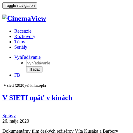
Toggle navigation
Recenzie
Rozhovory
Témy
Seriály
Vyhľadávanie
Hľadať
FB
V sieti (2020) © Filmtopia
V SIETI opäť v kinách
Správy
26. mája 2020
Dokumentárny film českých režisérov Víta Kusáka a Barbory