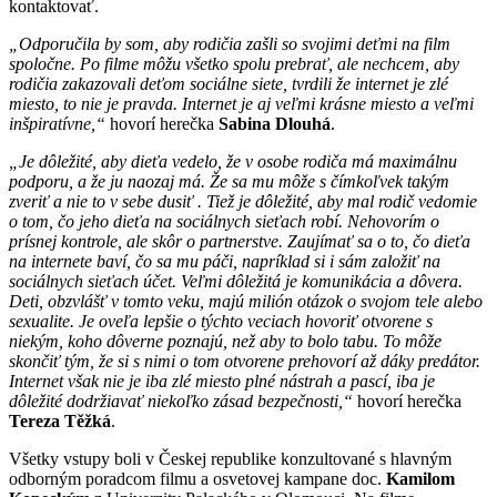
kontaktovať.
„Odporučila by som, aby rodičia zašli so svojimi deťmi na film
spoločne. Po filme môžu všetko spolu prebrať, ale nechcem, aby
rodičia zakazovali deťom sociálne siete, tvrdili že internet je zlé
miesto, to nie je pravda. Internet je aj veľmi krásne miesto a veľmi
inšpiratívne,“
hovorí herečka
Sabina Dlouhá
.
„Je dôležité, aby dieťa vedelo, že v osobe rodiča má maximálnu
podporu, a že ju naozaj má. Že sa mu môže s čímkoľvek takým
zveriť a nie to v sebe dusiť . Tiež je dôležité, aby mal rodič vedomie
o tom, čo jeho dieťa na sociálnych sieťach robí. Nehovorím o
prísnej kontrole, ale skôr o partnerstve. Zaujímať sa o to, čo dieťa
na internete baví, čo sa mu páči, napríklad si i sám založiť na
sociálnych sieťach účet. Veľmi dôležitá je komunikácia a dôvera.
Deti, obzvlášť v tomto veku, majú milión otázok o svojom tele alebo
sexualite. Je oveľa lepšie o týchto veciach hovoriť otvorene s
niekým, koho dôverne poznajú, než aby to bolo tabu. To môže
skončiť tým, že si s nimi o tom otvorene prehovorí až dáky predátor.
Internet však nie je iba zlé miesto plné nástrah a pascí, iba je
dôležité dodržiavať niekoľko zásad bezpečnosti,“
hovorí herečka
Tereza Těžká
.
Všetky vstupy boli v Českej republike konzultované s hlavným
odborným poradcom filmu a osvetovej kampane doc.
Kamilom