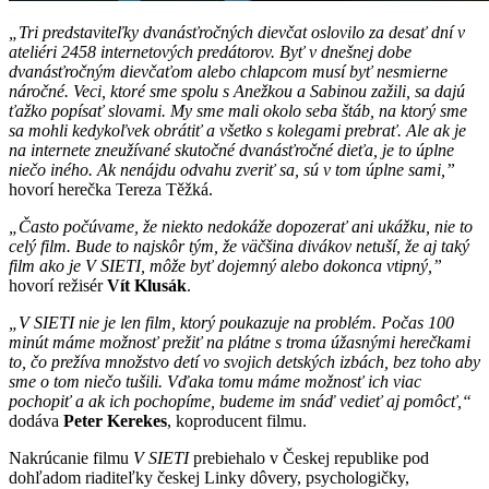
„Tri predstaviteľky dvanásťročných dievčat oslovilo za desať dní v
ateliéri 2458 internetových predátorov. Byť v dnešnej dobe
dvanásťročným dievčaťom alebo chlapcom musí byť nesmierne
náročné. Veci, ktoré sme spolu s Anežkou a Sabinou zažili, sa dajú
ťažko popísať slovami. My sme mali okolo seba štáb, na ktorý sme
sa mohli kedykoľvek obrátiť a všetko s kolegami prebrať. Ale ak je
na internete zneužívané skutočné dvanásťročné dieťa, je to úplne
niečo iného. Ak nenájdu odvahu zveriť sa, sú v tom úplne sami,”
hovorí herečka Tereza Těžká.
„Často počúvame, že niekto nedokáže dopozerať ani ukážku, nie to
celý film. Bude to najskôr tým, že väčšina divákov netuší, že aj taký
film ako je V SIETI, môže byť dojemný alebo dokonca vtipný,”
hovorí režisér
Vít Klusák
.
„V SIETI nie je len film, ktorý poukazuje na problém. Počas 100
minút máme možnosť prežiť na plátne s troma úžasnými herečkami
to, čo prežíva množstvo detí vo svojich detských izbách, bez toho aby
sme o tom niečo tušili. Vďaka tomu máme možnosť ich viac
pochopiť a ak ich pochopíme, budeme im snáď vedieť aj pomôcť,“
dodáva
Peter Kerekes
, koproducent filmu.
Nakrúcanie filmu
V SIETI
prebiehalo v Českej republike pod
dohľadom riaditeľky českej Linky dôvery, psychologičky,