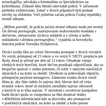
sexuologičky, advokáta a kriminalistu so špecializáciou na
kyberšikanu. Získané dáta filmári odovzdali polícii. V súčasnosti
prebieha vyšetrovanie. Zatiaľ v dvoch prípadoch boli podané
návrhy na obžalobu. Voči jednému začala polícia Českej republiky
trestné stíhanie.
„Môžem potvrdiť, že polícia začala trestné stíhanie muža pre trestný
čin šírenia pornografie, nadväzovanie nedovoleného kontaktu s
dieťaťom, ohrozovanie výchovy mládeže a z výroby a iného
nakladania s detskou pornografiou,“
vyjadrila sa hovorkyňa
ústeckej polície Veronika Hyšplerová.
Diváci uvidia film po celom Slovensku postupne v dvoch verziách.
Vo verzii, prístupnej od 15 rokov a vo verzii V SIETI: projekcia pre
školy, ktorá je určené pre deti od 12 rokov. Obsahuje vstupy
všetkých troch herečiek, ktoré deťom ponúkajú odporúčania, ako sa
bezpečne správať v online priestore, čo robiť v takýchto náročných
situáciách a na koho sa obrátiť. Divákom sa prihovárajú vtipným,
prístupným jazykom teenagerov. Zámerom vzniku dvoch verzií
filmu je, aby film videlo čo najviac detí, hlavne detí od veku
dvanásť rokov, ktoré sú možným zneužitím najviac ohrozené
a ktorých sa to týka najviac. V súvislosti s osvetovou kampaňou
budú diváci spolu so vstupenkou na film dostávať letáky
s dôležitými informáciami kde sa dozvedia, ako postupovať
v podobných situáciách, na koho sa obrátiť a koho presne