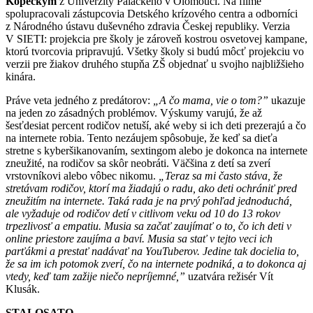
Kopeckým
z Univerzity Palackého v Olomouci. Na filme
spolupracovali zástupcovia Detského krízového centra a odborníci
z Národného ústavu duševného zdravia Českej republiky. Verzia
V SIETI: projekcia pre školy je zároveň kostrou osvetovej kampane,
ktorú tvorcovia pripravujú. Všetky školy si budú môcť projekciu vo
verzii pre žiakov druhého stupňa ZŠ objednať u svojho najbližšieho
kinára.
Práve veta jedného z predátorov:
„A čo mama, vie o tom?”
ukazuje
na jeden zo zásadných problémov. Výskumy varujú, že až
šesťdesiat percent rodičov netuší, aké weby si ich deti prezerajú a čo
na internete robia. Tento nezáujem spôsobuje, že keď sa dieťa
stretne s kyberšikanovaním, sextingom alebo je dokonca na internete
zneužité, na rodičov sa skôr neobráti. Väčšina z detí sa zverí
vrstovníkovi alebo vôbec nikomu.
„Teraz sa mi často stáva, že
stretávam rodičov, ktorí ma žiadajú o radu, ako deti ochrániť pred
zneužitím na internete. Taká rada je na prvý pohľad jednoduchá,
ale vyžaduje od rodičov detí v citlivom veku od 10 do 13 rokov
trpezlivosť a empatiu. Musia sa začať zaujímať o to, čo ich deti v
online priestore zaujíma a baví. Musia sa stať v tejto veci ich
parťákmi a prestať nadávať na YouTuberov. Jedine tak docielia to,
že sa im ich potomok zverí, čo na internete podniká, a to dokonca aj
vtedy, keď tam zažije niečo nepríjemné,”
uzatvára režisér Vít
Klusák.
STALOSATO