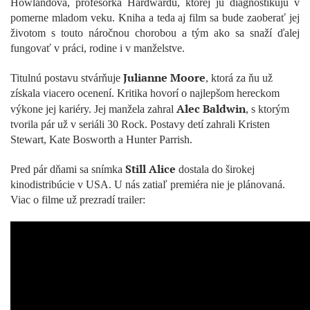
Howlandová, profesorka Hardwardu, ktorej ju diagnostikujú v
pomerne mladom veku. Kniha a teda aj film sa bude zaoberať jej
životom s touto náročnou chorobou a tým ako sa snaží ďalej
fungovať v práci, rodine i v manželstve.
Julianne Moore
Titulnú postavu stvárňuje
, ktorá za ňu už
získala viacero ocenení. Kritika hovorí o najlepšom hereckom
Alec Baldwin
výkone jej kariéry. Jej manžela zahral
, s ktorým
tvorila pár už v seriáli 30 Rock. Postavy detí zahrali Kristen
Stewart, Kate Bosworth a Hunter Parrish.
Still Alice
Pred pár dňami sa snímka
dostala do širokej
kinodistribúcie v USA. U nás zatiaľ premiéra nie je plánovaná.
Viac o filme už prezradí trailer: