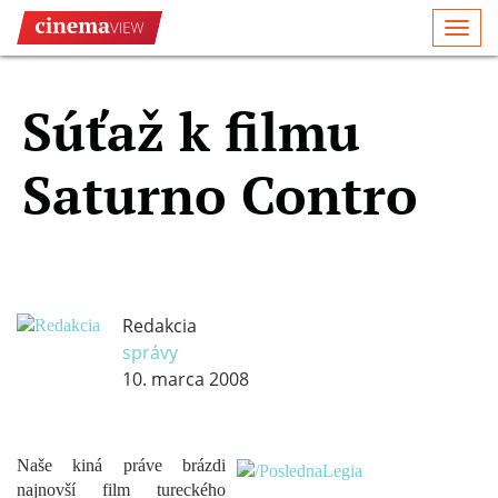
Togg
navi
Súťaž k filmu
Saturno Contro
Redakcia
správy
10. marca 2008
Naše kiná práve brázdi
najnovší film tureckého