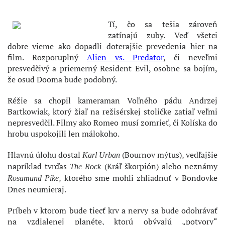
Tí, čo sa tešia zároveň
zatínajú zuby. Veď všetci
dobre vieme ako dopadli doterajšie prevedenia hier na
film. Rozporuplný
Alien vs. Predator
, či neveľmi
presvedčivý a priemerný Resident Evil, osobne sa bojím,
že osud Dooma bude podobný.
Réžie sa chopil kameraman Voľného pádu Andrzej
Bartkowiak, ktorý žiaľ na režisérskej stoličke zatiaľ veľmi
nepresvedčil. Filmy ako Romeo musí zomrieť, či Kolíska do
hrobu uspokojili len málokoho.
Hlavnú úlohu dostal
(Bournov mýtus), vedľajšie
Karl Urban
napríklad tvrďas
(Kráľ škorpión) alebo neznámy
The Rock
, ktorého sme mohli zhliadnuť v Bondovke
Rosamund Pike
Dnes neumieraj.
Príbeh v ktorom bude tiecť krv a nervy sa bude odohrávať
na vzdialenej planéte, ktorú obývajú „potvory“