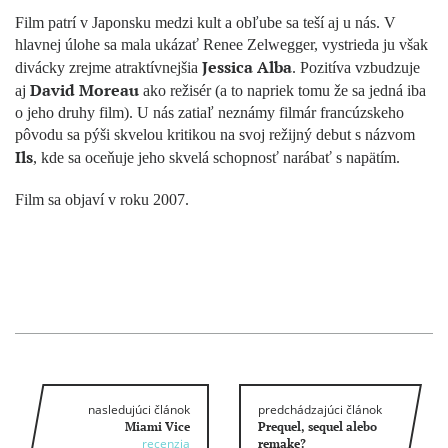
Film patrí v Japonsku medzi kult a obľube sa teší aj u nás. V
hlavnej úlohe sa mala ukázať Renee Zelwegger, vystrieda ju však
Jessica Alba
divácky zrejme atraktívnejšia
. Pozitíva vzbudzuje
David Moreau
aj
ako režisér (a to napriek tomu že sa jedná iba
o jeho druhy film). U nás zatiaľ neznámy filmár francúzskeho
pôvodu sa pýši skvelou kritikou na svoj režijný debut s názvom
Ils
, kde sa oceňuje jeho skvelá schopnosť narábať s napätím.
Film sa objaví v roku 2007.
nasledujúci článok
predchádzajúci článok
Miami Vice
Prequel, sequel alebo
recenzia
remake?