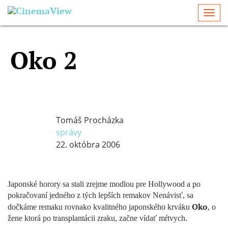
Togg
navi
Oko 2
Tomáš Procházka
správy
22. októbra 2006
Japonské horory sa stali zrejme modlou pre Hollywood a po
pokračovaní jedného z tých lepších remakov Nenávisť, sa
Oko
dočkáme remaku rovnako kvalitného japonského krváku
, o
žene ktorá po transplantácii zraku, začne vídať mŕtvych.