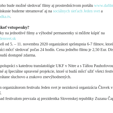
oho bude možné sledovať filmy aj prostredníctvom portálu
www.dafilm
diskusie budeme streamovať aj na
sociálnych sieťach Jeden svet
a
dka.tv
.
skať vstupenky?
y na jednotlivé filmy a výhodné permanentky si môžete kúpiť na
ensvet.sk
ň od 5. – 11. novembra 2020 organizátori sprístupnia 6-7 filmov, ktor
íci môcť sledovať počas 24 hodín. Cena jedného filmu je 2,50 Eur. Di
budú dostupné zdarma.
polupráci s katedrou translatológie UKF v Nitre a s Táňou Pauhofovo
né aj špeciálne upravené projekcie, ktoré si budú môcť užiť všetci festi
 vrátane sluchovo a zrakovo znevýhodnených.
organizátorom festivalu Jeden svet je nezisková organizácia Človek v
.
nad festivalom prevzala aj prezidentka Slovenskej republiky Zuzana Ča