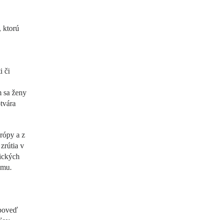
 ktorú
.
 či
m sa ženy
tvára
rópy a z
zrútia v
tických
zmu.
dpoveď