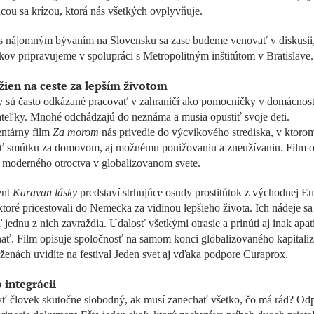
cou sa krízou, ktorá nás všetkých ovplyvňuje.
 s nájomným bývaním na Slovensku sa zase budeme venovať v diskusii,
kov pripravujeme v spolupráci s Metropolitným inštitútom v Bratislave
žien na ceste za lepším životom
y sú často odkázané pracovať v zahraničí ako pomocníčky v domácnosti
teľky. Mnohé odchádzajú do neznáma a musia opustiť svoje deti.
tárny film
Za morom
nás privedie do výcvikového strediska, v ktoro
liť smútku za domovom, aj možnému ponižovaniu a zneužívaniu. Film o
 moderného otroctva v globalizovanom svete.
nt
Karavan lásky
predstaví strhujúce osudy prostitútok z východnej Eu
ktoré pricestovali do Nemecka za vidinou lepšieho života. Ich nádeje sa 
 jednu z nich zavraždia. Udalosť všetkými otrasie a prinúti aj inak apa
ať. Film opisuje spoločnosť na samom konci globalizovaného kapitali
ženách uvidíte na festival Jeden svet aj vďaka podpore Curaprox.
 integrácii
ť človek skutočne slobodný, ak musí zanechať všetko, čo má rád? O