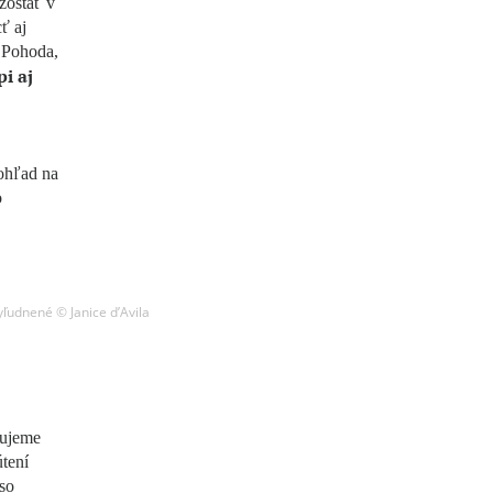
zostať v
ť aj
l Pohoda,
pi aj
pohľad na
o
yľudnené © Janice d’Avila
dujeme
útení
so