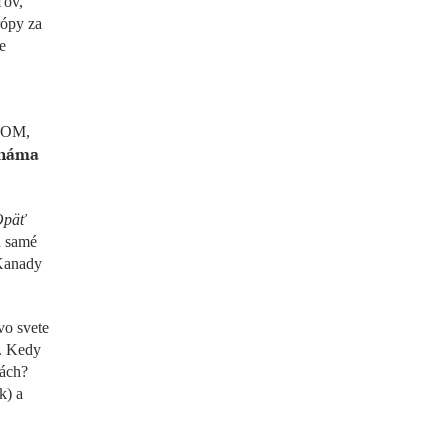
ľov,
rópy za
e
 IOM,
známa
päť
ú samé
 Kanady
vo svete
e. Kedy
iách?
k) a