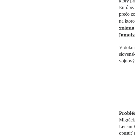
ktorý pr
Európe. 
prečo zo
na ktor
známa 
Jamalz
V dokum
slovensk
vojnovýc
Problé
Migráci
Leilani 
opustiť 