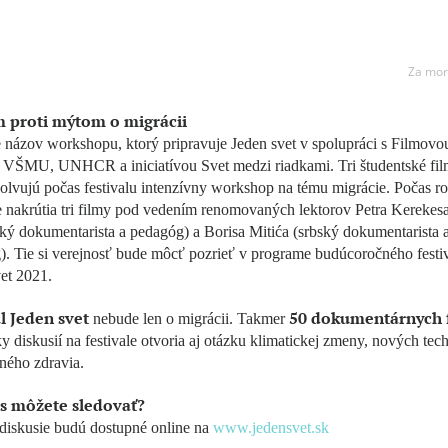
Za mor
 proti mýtom o migrácii
 názov workshopu, ktorý pripravuje Jeden svet v spolupráci s Filmovo
u VŠMU, UNHCR a iniciatívou Svet medzi riadkami. Tri študentské fil
olvujú počas festivalu intenzívny workshop na tému migrácie. Počas r
 nakrútia tri filmy pod vedením renomovaných lektorov Petra Kerekes
ký dokumentarista a pedagóg) a Borisa Mitića (srbský dokumentarista 
. Tie si verejnosť bude môcť pozrieť v programe budúcoročného festi
et 2021.
l Jeden svet
50 dokumentárnych 
nebude len o migrácii. Takmer
ky diskusií na festivale otvoria aj otázku klimatickej zmeny, nových tec
ného zdravia.
s môžete sledovať?
diskusie budú dostupné online na
www.jedensvet.sk