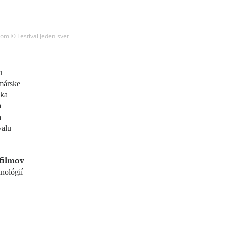
om © Festival Jeden svet
u
márske
oka
a
a
valu
filmov
hnológií