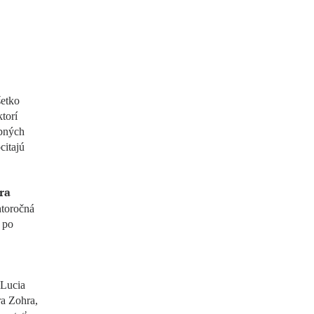
šetko
torí
obných
citajú
ra
htoročná
 po
 Lucia
ra Zohra,