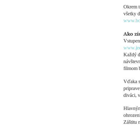
Okrem t
všetky 
www.bo
Ako zí
Vstupenk
www.jed
Každý de
návštevn
filmom 
Vďaka s
priprave
diváci,
Hlavným 
ohrození
Záštitu 