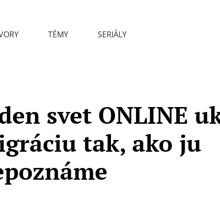
VORY
TÉMY
SERIÁLY
eden svet ONLINE u
gráciu tak, ako ju
epoznáme