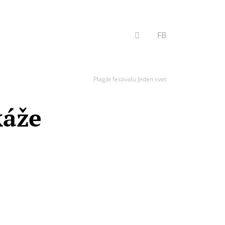
VYHĽADÁVANIE
FB
Plagát festivalu Jeden svet
káže