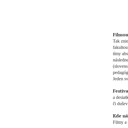
Filmom
Tak znie
fakulto
tímy abs
následne
(slovens
pedagóg)
Jeden sv
Festiva
a desiat
či dušev
Kde ná
Filmy a 