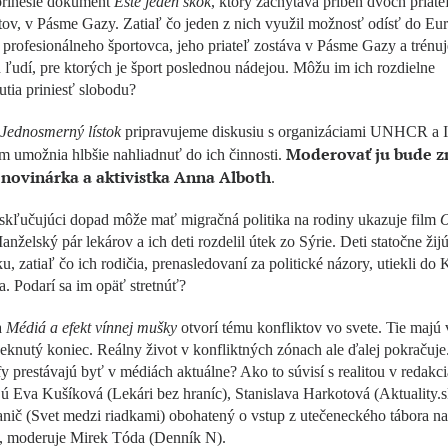
rinesie dokument
Ešte jeden skok
, ktorý zachytáva príbeh dvoch priate
tov, v Pásme Gazy. Zatiaľ čo jeden z nich využil možnosť odísť do Eu
 profesionálneho športovca, jeho priateľ zostáva v Pásme Gazy a trénuj
ľudí, pre ktorých je šport poslednou nádejou. Môžu im ich rozdielne
tia priniesť slobodu?
Jednosmerný lístok
pripravujeme diskusiu s organizáciami UNHCR a
Moderovať ju bude 
m umožnia hlbšie nahliadnuť do ich činnosti.
 novinárka a aktivistka Anna Alboth
.
skľučujúci dopad môže mať migračná politika na rodiny ukazuje film
O
anželský pár lekárov a ich deti rozdelil útek zo Sýrie. Deti statočne žij
u, zatiaľ čo ich rodičia, prenasledovaní za politické názory, utiekli do
. Podarí sa im opäť stretnúť?
a
Médiá a efekt vínnej mušky
otvorí tému konfliktov vo svete. Tie majú 
eknutý koniec. Reálny život v konfliktných zónach ale ďalej pokračuj
fy prestávajú byť v médiách aktuálne? Ako to súvisí s realitou v redakc
ú Eva Kušíková (Lekári bez hraníc), Stanislava Harkotová (Aktuality.s
anič (Svet medzi riadkami) obohatený o vstup z utečeneckého tábora na
, moderuje Mirek Tóda (Denník N).