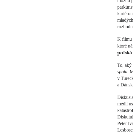
možno p
parkúris
kariérou
mladých 
rozhodnu
K filmu
ktoré ná
poľská
To, aký 
spolu
. M
v Tureck
a Dánska
Diskusi
médií us
katastro
Diskutuj
Peter Iv
Lesbose