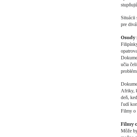
stupňujú
Situácii
pre divá
Osudy 
Filipínk
opatrova
Dokumen
učia če
problém
Dokume
Afriky, 
deň, keď
ľudí kon
Filmy o 
Filmy o
Môže by