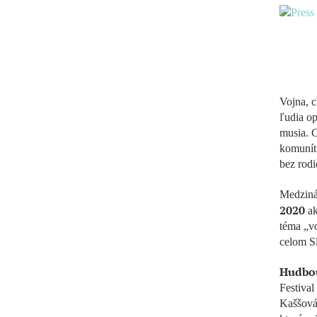
Vojna, c
ľudia op
musia. 
komunít 
bez rodi
Medziná
2020
a
téma „vo
celom S
Hudbou
Festival
Kaššová 