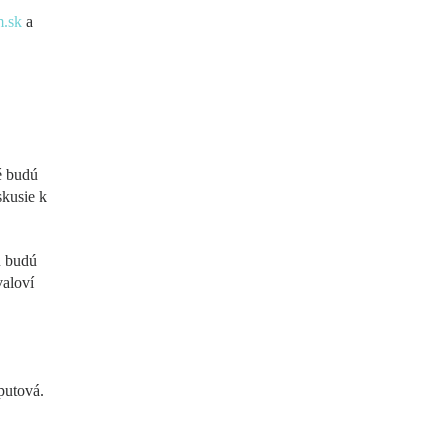
.sk
a
é budú
skusie k
u budú
valoví
putová.