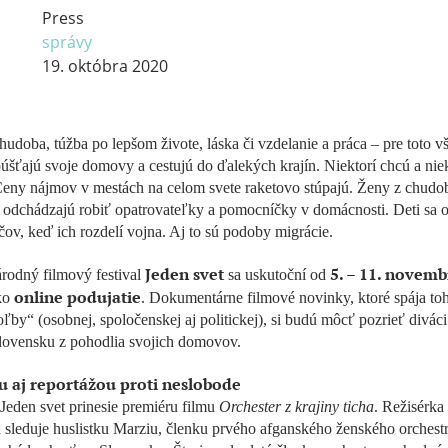
Press
správy
19. októbra 2020
hudoba, túžba po lepšom živote, láska či vzdelanie a práca – pre toto v
úšťajú svoje domovy a cestujú do ďalekých krajín. Niektorí chcú a niek
Ceny nájmov v mestách na celom svete raketovo stúpajú. Ženy z chud
odchádzajú robiť opatrovateľky a pomocníčky v domácnosti. Deti sa o
čov, keď ich rozdelí vojna. Aj to sú podoby migrácie.
Jeden svet
5. – 11. novemb
rodný filmový festival
sa uskutoční od
online podujatie
ko
. Dokumentárne filmové novinky, ktoré spája to
ľby“ (osobnej, spoločenskej aj politickej), si budú môcť pozrieť diváci
lovensku z pohodlia svojich domovov.
 aj reportážou proti neslobode
 Jeden svet prinesie premiéru filmu
Orchester z krajiny ticha
. Režisérka
sleduje huslistku Marziu, členku prvého afganského ženského orchest