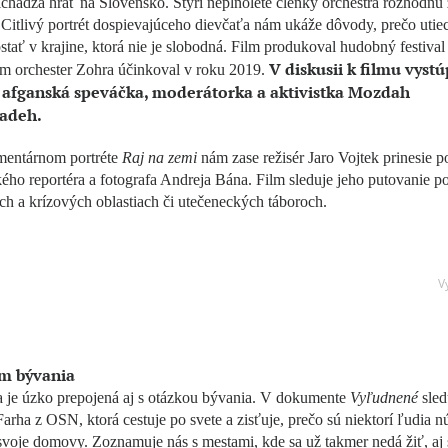
ichádza hrať na Slovensko. Štyri neplnoleté členky orchestra rozhodnú 
Citlivý portrét dospievajúceho dievčaťa nám ukáže dôvody, prečo utiec
stať v krajine, ktorá nie je slobodná. Film produkoval hudobný festiva
V diskusii k filmu vystú
om orchester Zohra účinkoval v roku 2019.
afganská speváčka, moderátorka a aktivistka Mozdah
adeh.
entárnom portréte
Raj na zemi
nám zase režisér Jaro Vojtek prinesie 
ého reportéra a fotografa Andreja Bána. Film sleduje jeho putovanie p
h a krízových oblastiach či utečeneckých táboroch.
V
m bývania
a je úzko prepojená aj s otázkou bývania. V dokumente
Vyľudnené
sle
Farha z OSN, ktorá cestuje po svete a zisťuje, prečo sú niektorí ľudia n
svoje domovy. Zoznamuje nás s mestami, kde sa už takmer nedá žiť, aj 