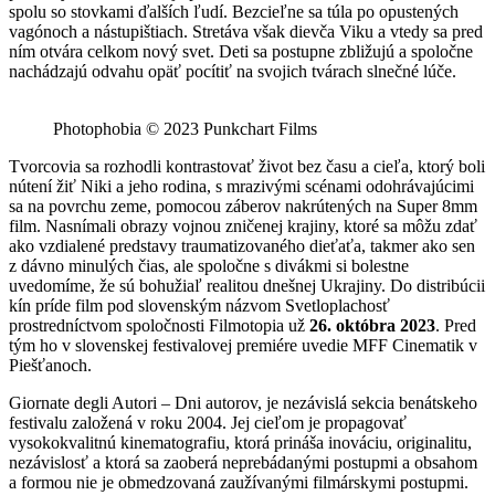
spolu so stovkami ďalších ľudí. Bezcieľne sa túla po opustených
vagónoch a nástupištiach. Stretáva však dievča Viku a vtedy sa pred
ním otvára celkom nový svet. Deti sa postupne zbližujú a spoločne
nachádzajú odvahu opäť pocítiť na svojich tvárach slnečné lúče.
Photophobia © 2023 Punkchart Films
Tvorcovia sa rozhodli kontrastovať život bez času a cieľa, ktorý boli
nútení žiť Niki a jeho rodina, s mrazivými scénami odohrávajúcimi
sa na povrchu zeme, pomocou záberov nakrútených na Super 8mm
film. Nasnímali obrazy vojnou zničenej krajiny, ktoré sa môžu zdať
ako vzdialené predstavy traumatizovaného dieťaťa, takmer ako sen
z dávno minulých čias, ale spoločne s divákmi si bolestne
uvedomíme, že sú bohužiaľ realitou dnešnej Ukrajiny. Do distribúcii
kín príde film pod slovenským názvom Svetloplachosť
prostredníctvom spoločnosti Filmotopia už
26. októbra 2023
. Pred
tým ho v slovenskej festivalovej premiére uvedie MFF Cinematik v
Piešťanoch.
Giornate degli Autori – Dni autorov, je nezávislá sekcia benátskeho
festivalu založená v roku 2004. Jej cieľom je propagovať
vysokokvalitnú kinematografiu, ktorá prináša inováciu, originalitu,
nezávislosť a ktorá sa zaoberá neprebádanými postupmi a obsahom
a formou nie je obmedzovaná zaužívanými filmárskymi postupmi.