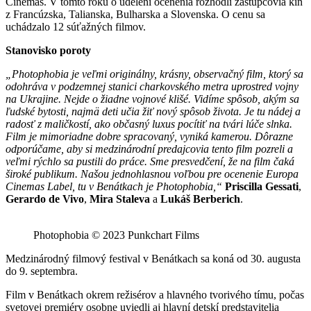
Cinemas. V tomto roku o udelení ocenenia rozhodli zástupcovia kín
z Francúzska, Talianska, Bulharska a Slovenska. O cenu sa
uchádzalo 12 súťažných filmov.
Stanovisko poroty
„Photophobia je veľmi originálny, krásny, observačný film, ktorý sa
odohráva v podzemnej stanici charkovského metra uprostred vojny
na Ukrajine. Nejde o žiadne vojnové klišé. Vidíme spôsob, akým sa
ľudské bytosti, najmä deti učia žiť nový spôsob života. Je tu nádej a
radosť z maličkostí, ako občasný luxus pocítiť na tvári lúče slnka.
Film je mimoriadne dobre spracovaný, vyniká kamerou. Dôrazne
odporúčame, aby si medzinárodní predajcovia tento film pozreli a
veľmi rýchlo sa pustili do práce. Sme presvedčení, že na film čaká
široké publikum. Našou jednohlasnou voľbou pre ocenenie Europa
Cinemas Label, tu v Benátkach je Photophobia,“
Priscilla Gessati
,
Gerardo de Vivo
,
Mira Staleva
a
Lukáš Berberich
.
Photophobia © 2023 Punkchart Films
Medzinárodný filmový festival v Benátkach sa koná od 30. augusta
do 9. septembra.
Film v Benátkach okrem režisérov a hlavného tvorivého tímu, počas
svetovej premiéry osobne uviedli aj hlavní detskí predstavitelia