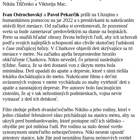
Nikita Tiščenko a Viktorija Mac.
Ivan Ostrochovský
a
Pavol Pekarčík
prišli na Ukrajinu s
humanitárnou pomocou na jar 2022 a s prestávkami tu nakrúcaním
strávili štyri mesiace. Od začiatku si uvedomovali, že pozornosť
sveta sa bude zameriavať predovšetkým na dianie na bojiskách.
Preto sa snažili hľadať obrazy života bežných ľudí, aby ich uchovali
podľa svojich najlepších schopností ako chvíle skutočnej ľudskosti
v čase zničujúcej hrôzy. V Charkove objavili deti skrývajúce sa tri
mesiace v metre. Na začiatku apríla bezprostredne hrozilo
obkľúčenie Charkova. Nikto nevedel, čo prinesú nasledujúce
týždne. Šanca, že sa deti dostanú von z úkrytu metra bola
minimálna. Deti upadali do apatie a depresie, ktoré s nimi riešila
lekárka dochádzajúca do metra. Nakrúcanie filmu s deťmi
uväznených vojnou v metre vychádzala zo snahy vytrhnúť deti z
apatie a narastajúcej depresie. Pre autorov bolo fascinujúcim
zistením, že aj v tak nehostinných podmienkach, vojna nevie
vymazať z detí ich detskosť.
Film sleduje príbeh dvanásťročného Nikiho a jeho rodiny, ktorí v
jedno chladné februárové ráno prichádzajú na stanicu metra, aby sa
ukryli pred bombardovaním, ktoré postupne ničí ich sídlisko –
obydlie pre pol milióna ľudí. Pre rodinu sa stalo denné svetlo
synonymom smrteľného nebezpečenstva. Niki nesmie opustiť
priestory stanice, kde žije pod neustálou žiarou neónových svetiel