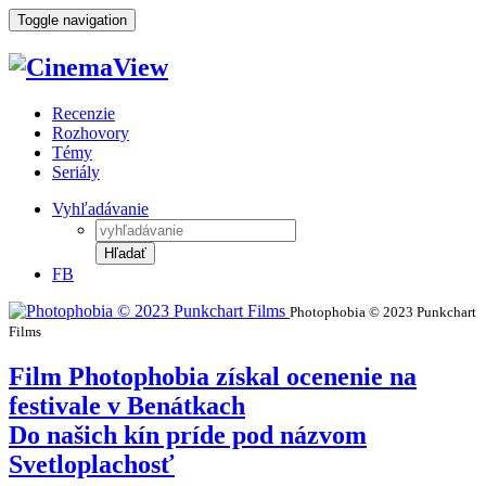
Toggle navigation
Recenzie
Rozhovory
Témy
Seriály
Vyhľadávanie
Hľadať
FB
Photophobia © 2023 Punkchart
Films
Film Photophobia získal ocenenie na
festivale v Benátkach
Do našich kín príde pod názvom
Svetloplachosť