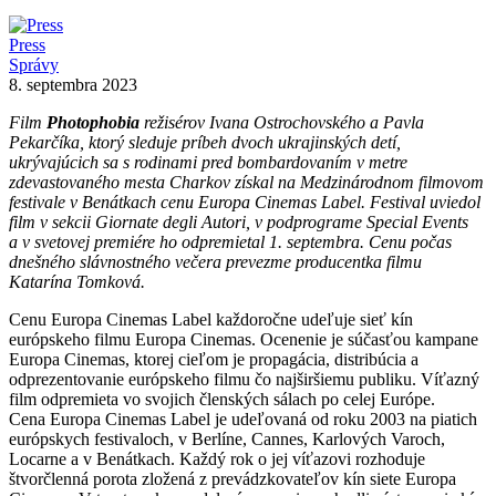
Press
Správy
8. septembra 2023
Film
Photophobia
režisérov Ivana Ostrochovského a Pavla
Pekarčíka, ktorý sleduje príbeh dvoch ukrajinských detí,
ukrývajúcich sa s rodinami pred bombardovaním v metre
zdevastovaného mesta Charkov získal na Medzinárodnom filmovom
festivale v Benátkach cenu Europa Cinemas Label. Festival uviedol
film v sekcii Giornate degli Autori, v podprograme Special Events
a v svetovej premiére ho odpremietal 1. septembra. Cenu počas
dnešného slávnostného večera prevezme producentka filmu
Katarína Tomková.
Cenu Europa Cinemas Label každoročne udeľuje sieť kín
európskeho filmu Europa Cinemas. Ocenenie je súčasťou kampane
Europa Cinemas, ktorej cieľom je propagácia, distribúcia a
odprezentovanie európskeho filmu čo najširšiemu publiku. Víťazný
film odpremieta vo svojich členských sálach po celej Európe.
Cena Europa Cinemas Label je udeľovaná od roku 2003 na piatich
európskych festivaloch, v Berlíne, Cannes, Karlových Varoch,
Locarne a v Benátkach. Každý rok o jej víťazovi rozhoduje
štvorčlenná porota zložená z prevádzkovateľov kín siete Europa