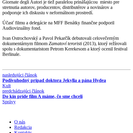
Giornate degli Autori je tiež paralelou prinášajúcou miesto pre
stretnutia autorov, producentov, distributérov a novinárov a
podporuje ich diskusiu v neformálnom prostredí.
Účasť filmu a delegácie na MFF Benátky finančne podporil
Audiovizuálny fond.
Ivan Ostrochovský a Pavol Pekarčík debutovali celovečerným
dokumentárnym filmom
Zamatoví teroristi
(2013), ktorý režírovali
spolu s dokumentaristom Petrom Kerekesom a ktorý ocenil festival
Berlinale.
nasledujúci článok
Podivuhodný prípad doktora Jekylla a pána Hydea
Kult
predchádzajúci článok
Do kín príde film A máme, čo sme chceli
Správy
O nás
Redakcia
Kontakty