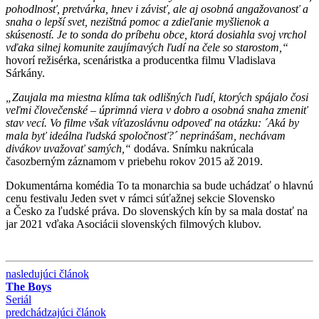
pohodlnosť, pretvárka, hnev i závisť, ale aj osobná angažovanosť a
snaha o lepší svet, nezištná pomoc a zdieľanie myšlienok a
skúseností. Je to sonda do príbehu obce, ktorá dosiahla svoj vrchol
vďaka silnej komunite zaujímavých ľudí na čele so starostom,“
hovorí režisérka, scenáristka a producentka filmu Vladislava
Sárkány.
„Zaujala ma miestna klíma tak odlišných ľudí, ktorých spájalo čosi
veľmi človečenské – úprimná viera v dobro a osobná snaha zmeniť
stav vecí. Vo filme však víťazoslávnu odpoveď na otázku: ´Aká by
mala byť ideálna ľudská spoločnosť?´ neprinášam, nechávam
divákov uvažovať samých,“
dodáva. Snímku nakrúcala
časozberným záznamom v priebehu rokov 2015 až 2019.
Dokumentárna komédia To ta monarchia sa bude uchádzať o hlavnú
cenu festivalu Jeden svet v rámci súťažnej sekcie Slovensko
a Česko za ľudské práva. Do slovenských kín by sa mala dostať na
jar 2021 vďaka Asociácii slovenských filmových klubov.
nasledujúci článok
The Boys
Seriál
predchádzajúci článok