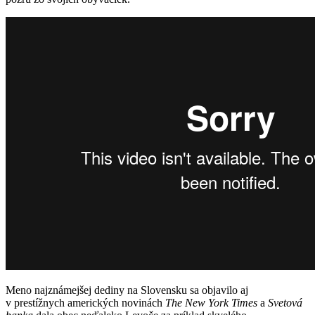
Meno najznámejšej dediny na Slovensku sa objavilo aj
v prestížnych amerických novinách
The New York Times
a
Svetová