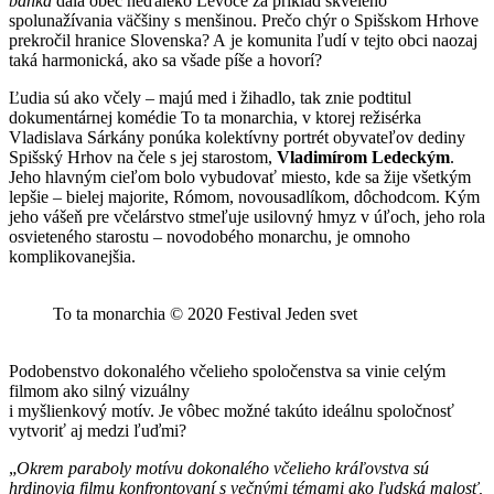
banka
dala obec neďaleko Levoče za príklad skvelého
spolunažívania väčšiny s menšinou. Prečo chýr o Spišskom Hrhove
prekročil hranice Slovenska? A je komunita ľudí v tejto obci naozaj
taká harmonická, ako sa všade píše a hovorí?
Ľudia sú ako včely – majú med i žihadlo, tak znie podtitul
dokumentárnej komédie To ta monarchia, v ktorej režisérka
Vladislava Sárkány ponúka kolektívny portrét obyvateľov dediny
Spišský Hrhov na čele s jej starostom,
Vladimírom Ledeckým
.
Jeho hlavným cieľom bolo vybudovať miesto, kde sa žije všetkým
lepšie – bielej majorite, Rómom, novousadlíkom, dôchodcom. Kým
jeho vášeň pre včelárstvo stmeľuje usilovný hmyz v úľoch, jeho rola
osvieteného starostu – novodobého monarchu, je omnoho
komplikovanejšia.
To ta monarchia © 2020 Festival Jeden svet
Podobenstvo dokonalého včelieho spoločenstva sa vinie celým
filmom ako silný vizuálny
i myšlienkový motív. Je vôbec možné takúto ideálnu spoločnosť
vytvoriť aj medzi ľuďmi?
„
Okrem paraboly motívu dokonalého včelieho kráľovstva sú
hrdinovia filmu konfrontovaní s večnými témami ako ľudská malosť,