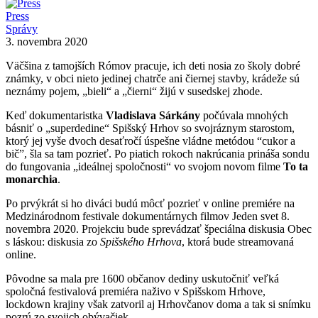
Press
Správy
3. novembra 2020
Väčšina z tamojších Rómov pracuje, ich deti nosia zo školy dobré
známky, v obci nieto jedinej chatrče ani čiernej stavby, krádeže sú
neznámy pojem, „bieli“ a „čierni“ žijú v susedskej zhode.
Keď dokumentaristka
Vladislava Sárkány
počúvala mnohých
básniť o „superdedine“ Spišský Hrhov so svojráznym starostom,
ktorý jej vyše dvoch desaťročí úspešne vládne metódou “cukor a
bič”, šla sa tam pozrieť. Po piatich rokoch nakrúcania prináša sondu
do fungovania „ideálnej spoločnosti“ vo svojom novom filme
To ta
monarchia
.
Po prvýkrát si ho diváci budú môcť pozrieť v online premiére na
Medzinárodnom festivale dokumentárnych filmov Jeden svet 8.
novembra 2020. Projekciu bude sprevádzať špeciálna diskusia Obec
s láskou: diskusia zo
Spišského Hrhova
, ktorá bude streamovaná
online.
Pôvodne sa mala pre 1600 občanov dediny uskutočniť veľká
spoločná festivalová premiéra naživo v Spišskom Hrhove,
lockdown krajiny však zatvoril aj Hrhovčanov doma a tak si snímku
pozrú zo svojich obývačiek.