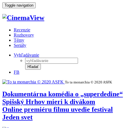
Toggle navigation
Recenzie
Rozhovory
Témy
Seriály
Vyhľadávanie
Hľadať
FB
To ta monarchia © 2020 ASFK
Dokumentárna komédia o „superdedine“
Spišský Hrhov mieri k divákom
Online premiéru filmu uvedie festival
Jeden svet