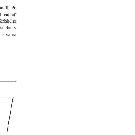
odli, že
hliadnuť
želského
ralelne s
stava na