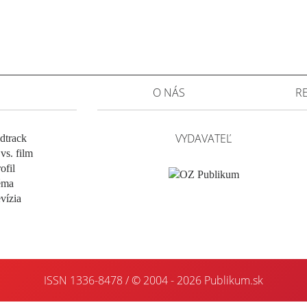
O NÁS
R
VYDAVATEĽ
dtrack
vs. film
ofil
éma
evízia
ISSN 1336-8478 / © 2004 - 2026
Publikum.sk