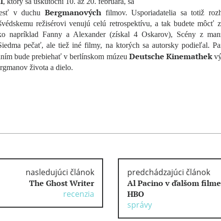
l
, ktorý sa uskutoční 10. až 20. februára, sa
Bergmanových
iesť v duchu
filmov. Usporiadatelia sa totiž rozh
švédskemu režisérovi venujú celú retrospektívu, a tak budete môcť z
ko napríklad Fanny a Alexander (získal 4 Oskarov), Scény z man
Siedma pečať, ale tiež iné filmy, na ktorých sa autorsky podieľal. Pa
Deutsche Kinemathek
aním bude prebiehať v berlínskom múzeu
vý
rgmanov života a dielo.
nasledujúci článok
predchádzajúci článok
The Ghost Writer
Al Pacino v ďalšom filme
recenzia
HBO
správy