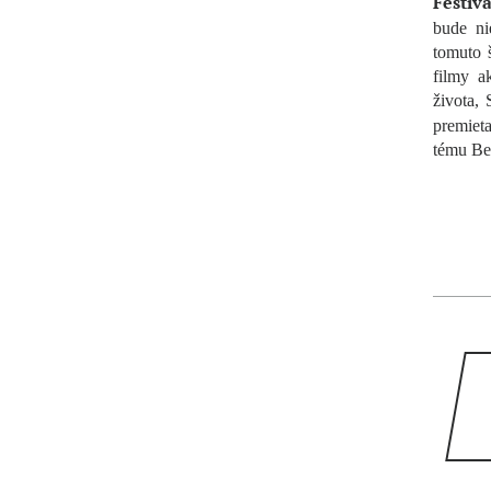
Festiva
bude n
tomuto 
filmy a
života, 
premiet
tému Be