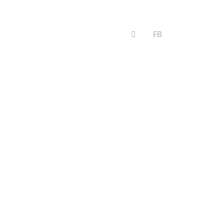
VYHĽADÁVANIE
FB