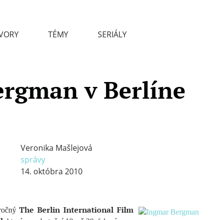
VORY
TÉMY
SERIÁLY
ergman v Berlíne
Veronika Mašlejová
správy
14. októbra 2010
The Berlin International Film
ročný