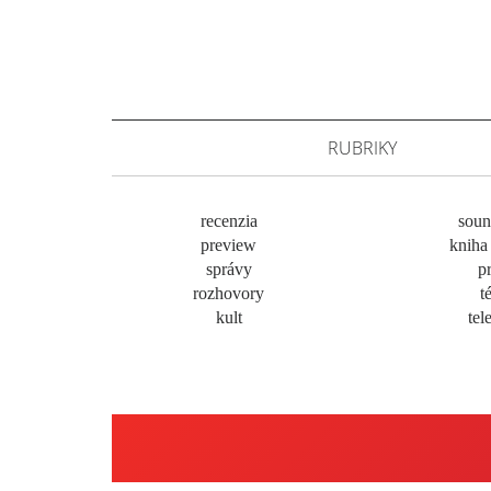
RUBRIKY
recenzia
soun
preview
kniha 
správy
pr
rozhovory
t
kult
tel