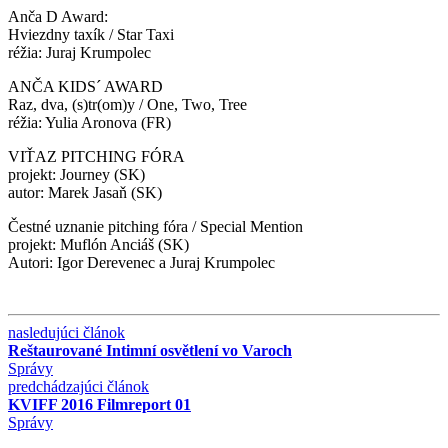
Anča D Award:
Hviezdny taxík / Star Taxi
réžia: Juraj Krumpolec
ANČA KIDS´ AWARD
Raz, dva, (s)tr(om)y / One, Two, Tree
réžia: Yulia Aronova (FR)
VIŤAZ PITCHING FÓRA
projekt: Journey (SK)
autor: Marek Jasaň (SK)
Čestné uznanie pitching fóra / Special Mention
projekt: Muflón Anciáš (SK)
Autori: Igor Derevenec a Juraj Krumpolec
nasledujúci článok
Reštaurované Intimní osvětlení vo Varoch
Správy
predchádzajúci článok
KVIFF 2016 Filmreport 01
Správy