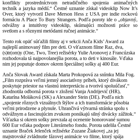
konflikty prostredníctvom netradičného spojenia animačných
techník a jazyka médií.“ Čestné uznanie získal videoklip Now It’s
Over, ktorý vytvoril Dave Merson Hess z USA pre indie rockovú
formáciu A Place To Bury Strangers. Podľa poroty ide o „objavný,
odvážny a intuitívny videoklip, skúmajúci možnosti práce so
svetlom a s rôznymi metódami ručnej animácie.“
Tento rok opäť súťažili filmy aj v sekcii Anča Kids’ Award za
najlepší animovaný film pre deti. O víťaznom filme Raz, dva,
(s)tr(om)y (One, Two, Tree) režisérky Yulie Aronovej z Francúzska
rozhodovala tá najpovolanejšia porota, a to deti v kinosále. Vďaka
nim jej poputuje domov okrem špeciálnej sošky aj 400 Eur.
Anča Slovak Award získala Marta Prokopová za snímku Mila Fog.
„Film rozpráva veľmi jemný asociatívny príbeh, ktorý divákom
poskytuje priestor na vlastnú interpretáciu a tvorivú spoluúčasť,“
zhodnotila odborná porota v zložení Vanja Andrijević (HR),
Katarína Moláková (SK) a Alexander Stein (DE). Podľa nich
„spojenie rôznych vizuálnych štýlov a ich transformácie pôsobia
veľmi prirodzene a plynule. Uhrančivá výtvarná stránka spolu s
odvážnym a fascinujúcim zvukom ponúkajú silný divácky zážitok.“
Víťazka si okrem sošky prevzala aj ocenenie honorované sumou
600 Eur vďaka podpore Literárneho fondu. Porota udelila Čestné
uznanie Braček Jelenček režisérke Zuzane Žiakovej „za jej
majstrovské zvládnutie fázovej animácie vo filme, ktorý spája