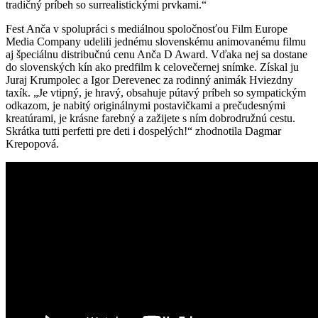
tradičný príbeh so surrealistickými prvkami.“
Fest Anča v spolupráci s mediálnou spoločnosťou Film Europe
Media Company udelili jednému slovenskému animovanému filmu
aj špeciálnu distribučnú cenu Anča D Award. Vďaka nej sa dostane
do slovenských kín ako predfilm k celovečernej snímke. Získal ju
Juraj Krumpolec a Igor Derevenec za rodinný animák Hviezdny
taxík. „Je vtipný, je hravý, obsahuje pútavý príbeh so sympatickým
odkazom, je nabitý originálnymi postavičkami a prečudesnými
kreatúrami, je krásne farebný a zažijete s ním dobrodružnú cestu.
Skrátka tutti perfetti pre deti i dospelých!“ zhodnotila Dagmar
Krepopová.