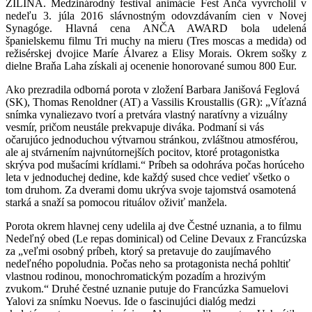
ŽILINA. Medzinárodný festival animácie Fest Anča vyvrcholil v
nedeľu 3. júla 2016 slávnostným odovzdávaním cien v Novej
Synagóge. Hlavná cena ANČA AWARD bola udelená
španielskemu filmu Tri muchy na mieru (Tres moscas a medida) od
režisérskej dvojice Maríe Álvarez a Elisy Morais. Okrem sošky z
dielne Braňa Laha získali aj ocenenie honorované sumou 800 Eur.
Ako prezradila odborná porota v zložení Barbara Janišová Feglová
(SK), Thomas Renoldner (AT) a Vassilis Kroustallis (GR): „Víťazná
snímka vynaliezavo tvorí a pretvára vlastný naratívny a vizuálny
vesmír, pričom neustále prekvapuje diváka. Podmaní si vás
očarujúco jednoduchou výtvarnou stránkou, zvláštnou atmosférou,
ale aj stvárnením najvnútornejších pocitov, ktoré protagonistka
skrýva pod mušacími krídlami.“ Príbeh sa odohráva počas horúceho
leta v jednoduchej dedine, kde každý sused chce vedieť všetko o
tom druhom. Za dverami domu ukrýva svoje tajomstvá osamotená
starká a snaží sa pomocou rituálov oživiť manžela.
Porota okrem hlavnej ceny udelila aj dve Čestné uznania, a to filmu
Nedeľný obed (Le repas dominical) od Celine Devaux z Francúzska
za „veľmi osobný príbeh, ktorý sa pretavuje do zaujímavého
nedeľného popoludnia. Počas neho sa protagonista nechá pohltiť
vlastnou rodinou, monochromatickým pozadím a hrozivým
zvukom.“ Druhé čestné uznanie putuje do Francúzka Samuelovi
Yalovi za snímku Noevus. Ide o fascinujúci dialóg medzi