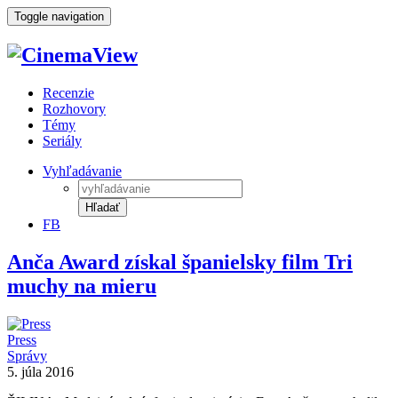
Toggle navigation
Recenzie
Rozhovory
Témy
Seriály
Vyhľadávanie
Hľadať
FB
Anča Award získal španielsky film Tri
muchy na mieru
Press
Správy
5. júla 2016