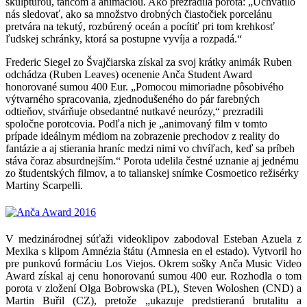
skulptúrou, tancom a animáciou. Ako prezradila porota: „Uchvátilo
nás sledovať, ako sa množstvo drobných čiastočiek porcelánu
pretvára na tekutý, rozbúrený oceán a pocítiť pri tom krehkosť
ľudskej schránky, ktorá sa postupne vyvíja a rozpadá.“
Frederic Siegel zo Švajčiarska získal za svoj krátky animák Ruben
odchádza (Ruben Leaves) ocenenie Anča Student Award
honorované sumou 400 Eur. „Pomocou mimoriadne pôsobivého
výtvarného spracovania, zjednodušeného do pár farebných
odtieňov, stvárňuje obsedantné nutkavé neurózy,“ prezradili
spoločne porotcovia. Podľa nich je „animovaný film v tomto
prípade ideálnym médiom na zobrazenie prechodov z reality do
fantázie a aj stierania hraníc medzi nimi vo chvíľach, keď sa príbeh
stáva čoraz absurdnejším.“ Porota udelila čestné uznanie aj jednému
zo študentských filmov, a to talianskej snímke Cosmoetico režisérky
Martiny Scarpelli.
V medzinárodnej súťaži videoklipov zabodoval Esteban Azuela z
Mexika s klipom Amnézia štátu (Amnesia en el estado). Vytvoril ho
pre punkovú formáciu Los Viejos. Okrem sošky Anča Music Video
Award získal aj cenu honorovanú sumou 400 eur. Rozhodla o tom
porota v zložení Olga Bobrowska (PL), Steven Woloshen (CND) a
Martin Buřil (CZ), pretože „ukazuje predstieranú brutalitu a