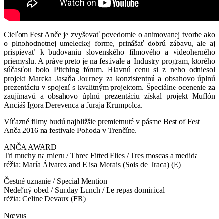
Cieľom Fest Anče je zvyšovať povedomie o animovanej tvorbe ako
o plnohodnotnej umeleckej forme, prinášať dobrú zábavu, ale aj
prispievať k budovaniu slovenského filmového a videoherného
priemyslu. A práve preto je na festivale aj Industry program, ktorého
súčasťou bolo Pitching fórum. Hlavnú cenu si z neho odniesol
projekt Mareka Jasaňa Journey za konzistentnú a obsahovo úplnú
prezentáciu v spojení s kvalitným projektom. Špeciálne ocenenie za
zaujímavú a obsahovo úplnú prezentáciu získal projekt Muflón
Anciáš Igora Derevenca a Juraja Krumpolca.
Víťazné filmy budú najbližšie premietnuté v pásme Best of Fest
Anča 2016 na festivale Pohoda v Trenčíne.
ANČA AWARD
Tri muchy na mieru / Three Fitted Flies / Tres moscas a medida
réžia: María Álvarez and Elisa Morais (Sois de Traca) (E)
Čestné uznanie / Special Mention
Nedeľný obed / Sunday Lunch / Le repas dominical
réžia: Celine Devaux (FR)
Nœvus