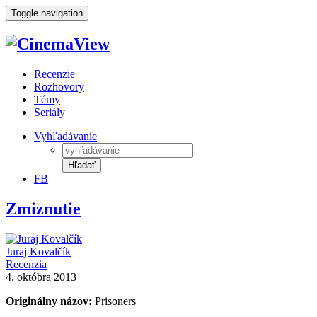
Toggle navigation
Recenzie
Rozhovory
Témy
Seriály
Vyhľadávanie
Hľadať
FB
Zmiznutie
Juraj Kovalčík
Recenzia
4. októbra 2013
Originálny názov:
Prisoners