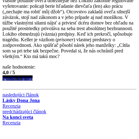
vlastné poslanie oveľa dôležitejšie než Lokiho zákonne regulované
vyšetrovanie: policajt berie hľadanie dievčaťa (len) ako prácu
(„nechajte ma robiť môj džob“). Otcovstvo zakladá oveľa silnejší
záväzok, stojí nad zákonom a v jeho prípade aj nad morálkou. V
túžbe vlastnými silami nájsť a priviesť dcéru domov bez ohľadu na
použité prostriedky privoláva na seba trest absolútnej bezbrannosti.
Lokiho obmedzujú (väznia) predpisy. Keď ich prekročí, spôsobuje
tragédiu. Keller je väzňom (
prisoner
) vlastnej predstavy o
zodpovednosti. Ako spúšťač pôsobí nárek jeho manželky: „Cítila
som sa pri tebe tak bezpečne. Povedal si, že nás ochrániš pred
všetkým.“ Kto má takú moc?
naše hodnotenie:
4,0 / 5
pozrite si trailer
nasledujúci článok
Lásky Dona Jona
Recenzia
predchádzajúci článok
Na konci sveta
Recenzia