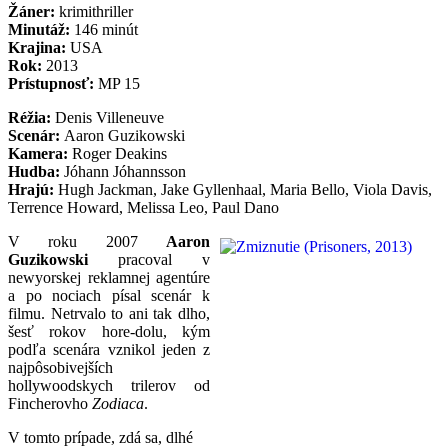
Žáner:
krimithriller
Minutáž:
146 minút
Krajina:
USA
Rok:
2013
Prístupnosť:
MP 15
Réžia:
Denis Villeneuve
Scenár:
Aaron Guzikowski
Kamera:
Roger Deakins
Hudba:
Jóhann Jóhannsson
Hrajú:
Hugh Jackman, Jake Gyllenhaal, Maria Bello, Viola Davis,
Terrence Howard, Melissa Leo, Paul Dano
V roku 2007
Aaron
Guzikowski
pracoval v
newyorskej reklamnej agentúre
a po nociach písal scenár k
filmu. Netrvalo to ani tak dlho,
šesť rokov hore-dolu, kým
podľa scenára vznikol jeden z
najpôsobivejších
hollywoodskych trilerov od
Fincherovho
Zodiaca
.
V tomto prípade, zdá sa, dlhé