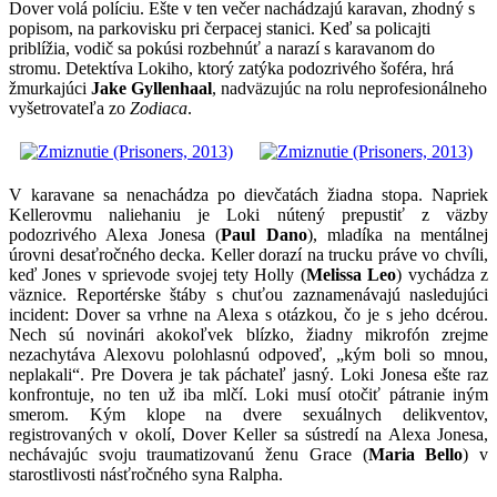
Dover volá políciu. Ešte v ten večer nachádzajú karavan, zhodný s
popisom, na parkovisku pri čerpacej stanici. Keď sa policajti
priblížia, vodič sa pokúsi rozbehnúť a narazí s karavanom do
stromu. Detektíva Lokiho, ktorý zatýka podozrivého šoféra, hrá
žmurkajúci
Jake Gyllenhaal
, nadväzujúc na rolu neprofesionálneho
vyšetrovateľa zo
Zodiaca
.
V karavane sa nenachádza po dievčatách žiadna stopa. Napriek
Kellerovmu naliehaniu je Loki nútený prepustiť z väzby
podozrivého Alexa Jonesa (
Paul Dano
), mladíka na mentálnej
úrovni desaťročného decka. Keller dorazí na trucku práve vo chvíli,
keď Jones v sprievode svojej tety Holly (
Melissa Leo
) vychádza z
väznice. Reportérske štáby s chuťou zaznamenávajú nasledujúci
incident: Dover sa vrhne na Alexa s otázkou, čo je s jeho dcérou.
Nech sú novinári akokoľvek blízko, žiadny mikrofón zrejme
nezachytáva Alexovu polohlasnú odpoveď, „kým boli so mnou,
neplakali“. Pre Dovera je tak páchateľ jasný. Loki Jonesa ešte raz
konfrontuje, no ten už iba mlčí. Loki musí otočiť pátranie iným
smerom. Kým klope na dvere sexuálnych delikventov,
registrovaných v okolí, Dover Keller sa sústredí na Alexa Jonesa,
nechávajúc svoju traumatizovanú ženu Grace (
Maria Bello
) v
starostlivosti násťročného syna Ralpha.