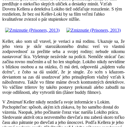
predlžuje o niekoľko slepých uličiek a desiatky minút. Vzťah
Dovera Kellera a detektíva Lokiho tiež odďaľuje rozuzlenie. S tým
rozdielom, že bez osi Keller-Loki by sa film veľmi ľahko
kvalitatívne zviezol o pár stupienkov nižšie.
Keller, ako som už vravel, je veriaci a má rodinu. Ukazuje sa, že
jeho viera je skôr starozákonného druhu: verí vo vlastnú
zodpovednosť za prežitie seba a svojej rodiny; nebude nikomu
nastavovať líca. Vyšetruje nezávisle na polícii. Nemôže strácať čas:
začína rovno mučením a už ho len stupňuje. Lokiho nikdy nevidíme
s blízkou osobou a na otázku, či má deti, odpovedá „nájdem vašu
dcéru“, z čoho sa dá usúdiť, že je single. Zo scén s kňazom-
deviantom sa zas dá usudzovať jeho prinajlepšom vlažný vzťah k
náboženstvu. Takže vo filme máme dvoch kontrastných detektívov.
Vo väčšine trilerov by takéto postavy prekonali alebo zabudli na
svoje odlišnosti, aby vytvorili tím (žáner buddy filmov).
V
Zmiznutí
Keller nikdy nezdieľa svoje informácie s Lokim.
Pochopiteľne: spôsob, akým ich získava, by ho samého dostal do
väzenia. Naopak, jeho počínanie čoraz viac narúša Lokiho prácu.
Sledovanie aktivít otca nezvestného dievčaťa mu zaberá skoro toľko
času ako pátranie po dievčati a jeho únoscovi. Podľa Kellera je jeho