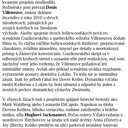
kvasenie projektu neuškodilo.
Režisérsky post prevzal
Denis
Villeneuve
, známy drámou
Incendies
z roku 2010 o dvoch
súrodencoch, pátrajúcich po
svojich koreňoch na Strednom
východe. Akoby spojenie dvoch hollywoodskych novicov,
scenáristu Guzikowského a quebeckého režiséra Villeneuvea dodalo
filmu to, čo chýba väčšine hollywoodskych thrillerov: prepracované
charaktery, zvláštnu atmosféru, zmysel pre detaily a neortodoxný
prístup k žánrovým konvenciám. Guzikowského skript sa v
odborných kruhoch stretol s uznaním ešte pred realizáciou, nuž som
náchylný veriť jeho tvrdeniu, že Villeneuve požadoval len
minimálne zmeny. Avšak ako príklad scenárista uvádza rozpísanie,
zvýraznenie postavy detektíva Lokiho. To teda nie je minimálny
zásah. Inak by príbeh ťahal len Dover Keller. Dynamika vzťahu
medzi Kellerom a Lokim by bola stlmená a odpadol by jeden z
nosných prvkov dramatickej výstavby
Zmiznutia
.
V rôznych fázach boli s projektom spájané herecké hviezdy ako
Mark Wahlberg alebo Leonardo DiCaprio. Napokon sa úloha
Dovera Kellera, hlboko veriaceho, rodinne založeného a hrdého
stolára, ušla
Hughovi Jackmanovi
. Počas oslavy Vďakyvzdania u
susedovcov Birchovcov sa stratia ich malé dcérky Anna (Dover) a
Joy (Birch). Krátko predtým na ulici parkoval neznámy karavan.