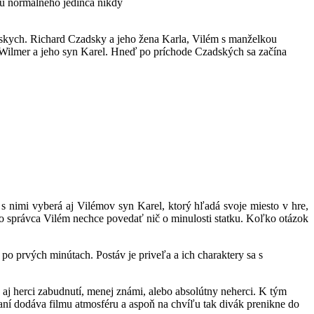
 u normálneho jedinca nikdy
dskych. Richard Czadsky a jeho žena Karla, Vilém s manželkou
ca Wilmer a jeho syn Karel. Hneď po príchode Czadských sa začína
 s nimi vyberá aj Vilémov syn Karel, ktorý hľadá svoje miesto v hre,
čo správca Vilém nechce povedať nič o minulosti statku. Koľko otázok
 po prvých minútach. Postáv je priveľa a ich charaktery sa s
 aj herci zabudnutí, menej známi, alebo absolútny neherci. K tým
aní dodáva filmu atmosféru a aspoň na chvíľu tak divák prenikne do