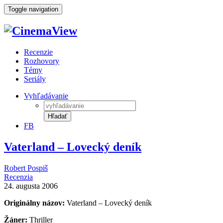
Toggle navigation
Recenzie
Rozhovory
Témy
Seriály
Vyhľadávanie
Hľadať
FB
Vaterland – Lovecký deník
Robert Pospiš
Recenzia
24. augusta 2006
Originálny názov:
Vaterland – Lovecký deník
Žáner:
Thriller