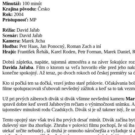
Minutáž:
100 minút
Krajina pôvodu:
Česko
Rok:
2004
Prístupnosť:
MP
Réžia:
David Jařab
Scenár:
David Jařab
Kamera:
Marek Jicha
Hudba:
Petr Haas, Jan Ponocný, Roman Zach a iní
Hrajú:
František Řehák, Karel Roden, Petr Forman, Marek Daniel,
Dobrá zápletka, napätie, tajomná atmosféra a na záver šokujúce roz
Davida Jařaba
. Film o ktorom sa veľa hovorilo ešte pred jeho nak
konečne spokojný. Až teraz, po dvoch rokoch od českej premiéry sa d
Kto si počká ten sa dočká, vraví jedno staré príslovie. Očakávania bo
filme spolupracovali sľubovali nevšedný zážitok a keď sa to tak vezme
Už pri prvých záberoch divák si divák všimne nevšednú kameru
Mar
spravil dobre keď uveril Jařabovým rečiam o výnimočnosti snímku. At
tajomstiev minulosti rodu Czadskych. Divák si je už takmer istý, že u
Tento opojný stav však trvá iba prvých desať minút. Divák začína byť 
duševný stav iba zhoršuje. Zhruba v polovici filmu pochopí, že sú ib
utekať určite nebude) , tá druhá je omnoho náročnejšia a vyžaduje si a