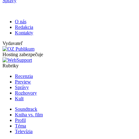
Správy
O nás
Redakcia
Kontakty
Vydavateľ
Hosting zabezpečuje
Rubriky
Recenzia
Preview
Správy
Rozhovory
Kult
Soundtrack
Kniha vs. film
Profil
Téma
Televízia