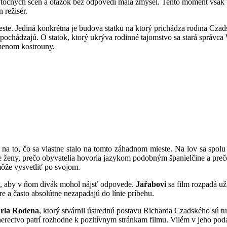
bytočných scén a otázok bez odpovedí mala zmysel. Tento moment však
 režisér.
ste. Jediná konkrétna je budova statku na ktorý prichádza rodina Cza
aľ pochádzajú. O statok, ktorý ukrýva rodinné tajomstvo sa stará správ
 menom kostrouny.
na to, čo sa vlastne stalo na tomto záhadnom mieste. Na lov sa spolu
adne ženy, prečo obyvatelia hovoria jazykom podobným španielčine a pre
 môže vysvetliť po svojom.
ný, aby v ňom divák mohol nájsť odpovede.
Jařabovi
sa film rozpadá už
e a často absolútne nezapadajú do línie príbehu.
rla Rodena
, ktorý stvárnil ústrednú postavu Richarda Czadského sú tu
erectvo patrí rozhodne k pozitívnym stránkam filmu. Vilém v jeho pod