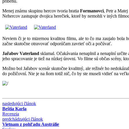
príbehu.
Menej známu skupinu hercov tvoria bratia
Formanovci
, Petr a Matej
Nehercov zastupuje dvojica herečiek, ktoré by nemohli v iných filmo
Neviem či je to mizernou kvalitou filmu, ale to čo ma zaujalo bola
začne skutočne otravovať odporúčam zavrieť oči a počúvať.
Jařabov Vaterland
sklamal. Očakávania nenaplnil a nenaplní určite 
jeho spracovanie je tiež na nízkej úrovni. Vo filme sú občas scény, k
Možno bol Jařabov scenár skutočne kvalitný, ale režisér ho nedokázal 
do požičovní. Nie je na ňom totiž nič, čo by ste museli vidieť na veľ
nasledujúci článok
Beštia Karla
Recenzia
predchádzajúci článok
Vietnam z pohľadu Austrálie