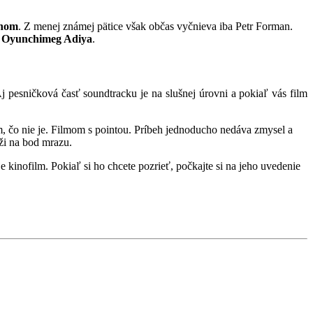
hom
. Z menej známej pätice však občas vyčnieva iba Petr Forman.
a
Oyunchimeg Adiya
.
 pesničková časť soundtracku je na slušnej úrovni a pokiaľ vás film
ím, čo nie je. Filmom s pointou. Príbeh jednoducho nedáva zmysel a
íži na bod mrazu.
e kinofilm. Pokiaľ si ho chcete pozrieť, počkajte si na jeho uvedenie