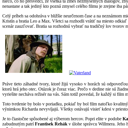
niečo, čo ho presvedčí, že všetka tá zmes nezmyselných dialógov, z
nenastane a tak jediný kto pozná zmysel celého filmu je zrejme iba pán
Celý príbeh sa odohráva v bližšie neurčenom čase a na neznámom mie
Kristín a bratia Leo a Max. Všetci sa rozhodli vrátiť na miesto odki
scenár zauzľovať. Bratia sa rozhodnú vybrať na tradičný lov tvorov
Práve tieto záhadné tvory, ktoré žijú vysoko v horách sú odpoveďou 
ktorú hrá jeho otec. Otázok je čoraz viac. Prečo v dedine nie sú ži
vyriešite necháva režisér na vás. Sám totiž povedal, že každý si film
Toto tvrdenie by bolo v poriadku, pokiaľ by bol film natoľko kvalit
výnimkou Richarda nevyvíjajú. Všetky ostávajú visieť kdesi v priestor
Je to čiastočne spôsobené aj výberom hercov. Popri elite v podobe
Ka
zabudnutým patrí
Frantisek Rehák
v úlohe správcu Willmera. Jeho h