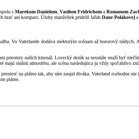
 spolu s
Marekom Danielom
,
Vasilom Fridrichom
a
Romanom Zac
ch hrať ani komparz. Úlohy manželiek pridelil Jařab
Dane Polákovej
 hudba. Vo Vaterlande dodáva niektorým scénam až hororový nádych. Aj
ani priestory našich kinosál. Lovecký deník sa neustále snaží byť nieč
toré majú slušnú atmosféru, ale scéna nasledujúca ju vždy spoľahlivo zn
preniesť na plátno tak, aby ním zaujal diváka. Vaterland rozhodne nie j
kom plátne.