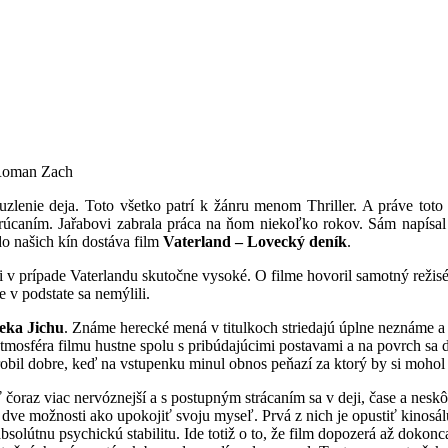
 Roman Zach
uzlenie deja. Toto všetko patrí k žánru menom Thriller. A práve toto
rúcaním. Jařabovi zabrala práca na ňom niekoľko rokov. Sám napísal t
o našich kín dostáva film
Vaterland – Lovecký deník
.
li v prípade Vaterlandu skutočne vysoké. O filme hovoril samotný režisé
 v podstate sa nemýlili.
eka Jichu
. Známe herecké mená v titulkoch striedajú úplne neznáme a 
mosféra filmu hustne spolu s pribúdajúcimi postavami a na povrch sa 
robil dobre, keď na vstupenku minul obnos peňazí za ktorý by si mohol 
čoraz viac nervóznejší a s postupným strácaním sa v deji, čase a neskô
a dve možnosti ako upokojiť svoju myseľ. Prvá z nich je opustiť kinosá
bsolútnu psychickú stabilitu. Ide totiž o to, že film dopozerá až dokonc