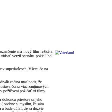
 označenie má nový film režiséra
ridsať verzií scenáru pokiaľ bol
r v superlatívoch. Všetci čo na
divák začína mať pocit, že
dostáva čoraz viac zaujímavých
v požičovni požičať tri filmy.
r dokonca priestore sa jeho
lu( osobne si myslím, že sám
a a bude dúfať, že sa dozvie